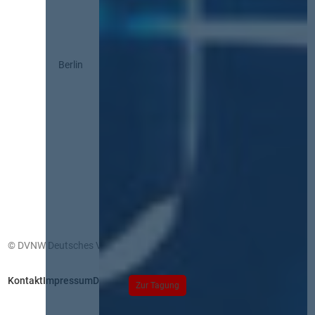
Berlin
© DVNW Deutsches Vergabenetzwerk GmbH
Kontakt
Impressum
Datenschutz
Zur Tagung