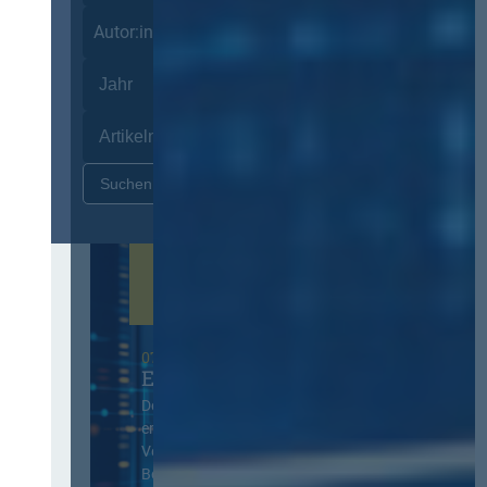
Autor:innen
Zurücksetzen
07. Oktober 2026 in Berlin
EVB-IT Thementag
Der Thementag für die
ergänzenden
Vertragsbedingungen von IT-
Beschaffung in der