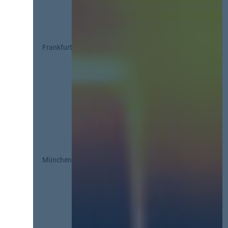
Frankfurt
München