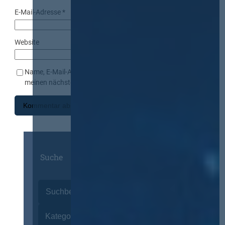
E-Mail-Adresse
*
Website
Name, E-Mail-Adresse und Website in diesem Browser für
meinen nächsten Kommentar speichern.
Suche