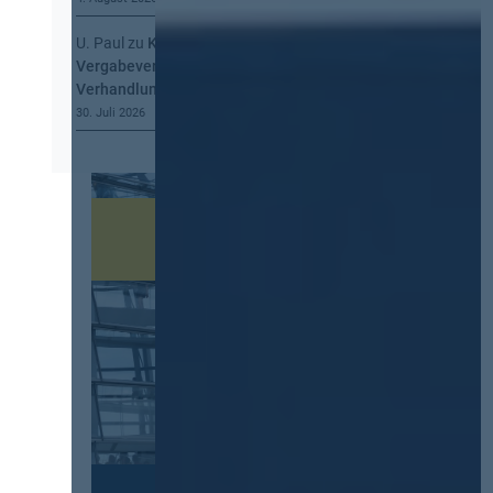
U. Paul
zu
Kommt eine EU-
Vergabeverordnung? Buy European, mehr
Verhandlung, mehr Steuerung
30. Juli 2026