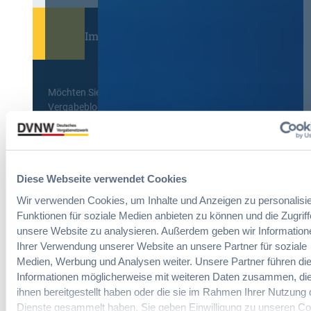
Immer informiert bleiben!
Möchten Sie keine Neuigkeiten aus dem
Vergabeblog verpassen? Per
E-Mail
Benachrichtigung
erhalten sie eine Nachricht zu
Themen Ihrer Wahl, sobald neue Beiträge
veröffentlicht werden.
Diese Webseite verwendet Cookies
Benachrichtigungen aktivieren
Wir verwenden Cookies, um Inhalte und Anzeigen zu personalisie
Funktionen für soziale Medien anbieten zu können und die Zugriff
unsere Website zu analysieren. Außerdem geben wir Information
Meist gelesene Beiträge des Monats
Ihrer Verwendung unserer Website an unsere Partner für soziale
Medien, Werbung und Analysen weiter. Unsere Partner führen di
Informationen möglicherweise mit weiteren Daten zusammen, die
Kommt eine EU-Vergabeverordnung?
ihnen bereitgestellt haben oder die sie im Rahmen Ihrer Nutzung 
Buy European, mehr Verhandlung, mehr
Dienste gesammelt haben. Sie geben Einwilligung zu unseren Co