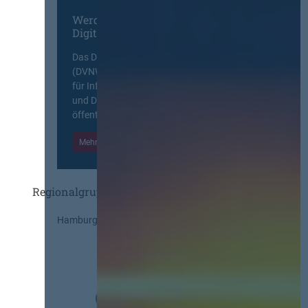
Werden Sie Mitglied im
Digitalen Netzwerk
Das Deutsche Vergabenetzwerk
(DVNW) ist eine exklusive Plattform
für Information, Wissensaustausch
und Diskurs zwischen allen am
öffentlichen Markt beteiligten Kräften.
Mehr Informationen
Einloggen
Regionalgruppen
Hamburg