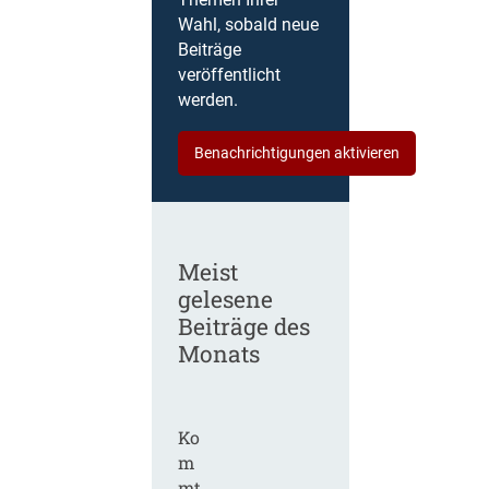
Themen Ihrer
Wahl, sobald neue
Beiträge
veröffentlicht
werden.
Benachrichtigungen aktivieren
Meist
gelesene
Beiträge des
Monats
Ko
m
mt