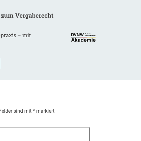
 zum Vergaberecht
epraxis – mit
.
 Felder sind mit
*
markiert