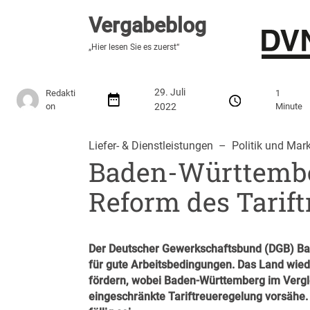
Vergabeblog
Vergabeblog
„Hier lesen Sie es zuerst“
„Hier lesen Sie es zuerst“
Stellenmarkt
Autor:innen
Über den Vergabeblo
29. Juli
Redakti
1
on
2022
Minute
Liefer- & Dienstleistungen
  –  
Politik und Mark
Baden-Württember
Reform des Tarift
Der Deutscher Gewerkschaftsbund (DGB) Bad
für gute Arbeitsbedingungen. Das Land wie
fördern, wobei Baden-Württemberg im Vergle
eingeschränkte Tariftreueregelung vorsähe. 