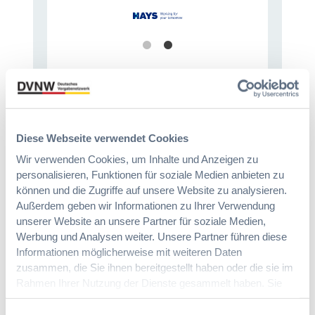
Diese Webseite verwendet Cookies
Immer informiert bleiben!
Wir verwenden Cookies, um Inhalte und Anzeigen zu
personalisieren, Funktionen für soziale Medien anbieten zu
können und die Zugriffe auf unsere Website zu analysieren.
Möchten Sie keine Neuigkeiten aus dem
Außerdem geben wir Informationen zu Ihrer Verwendung
Vergabeblog verpassen? Per
E-Mail
unserer Website an unsere Partner für soziale Medien,
Benachrichtigung
erhalten sie eine Nachricht zu
Werbung und Analysen weiter. Unsere Partner führen diese
Themen Ihrer Wahl, sobald neue Beiträge
Informationen möglicherweise mit weiteren Daten
veröffentlicht werden.
zusammen, die Sie ihnen bereitgestellt haben oder die sie im
Rahmen Ihrer Nutzung der Dienste gesammelt haben. Sie
Benachrichtigungen aktivieren
geben Einwilligung zu unseren Cookies, wenn Sie unsere
Webseite weiterhin nutzen.