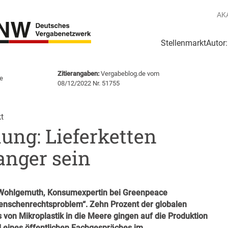
AK
Stellenmarkt
Autor
g
Login Netzwerk
Zitierangaben:
Vergabeblog.de vom
e
08/12/2022 Nr. 51755
t
ung: Lieferketten
nger sein
ola Wohlgemuth, Konsumexpertin bei Greenpeace
Menschenrechtsproblem“. Zehn Prozent der globalen
von Mikroplastik in die Meere gingen auf die Produktion
nd eines öffentlichen Fachgespräches im