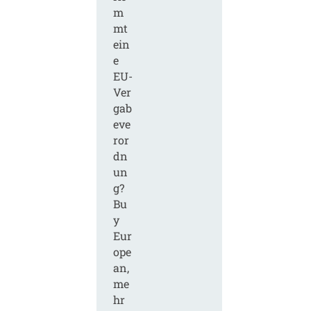
m
mt
ein
e
EU-
Ver
gab
eve
ror
dn
un
g?
Bu
y
Eur
ope
an,
me
hr