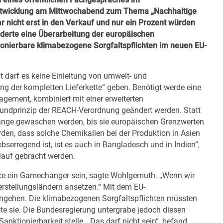
Entwicklung am Mittwochabend zum Thema „Nachhaltige
r nicht erst in den Verkauf und nur ein Prozent würden
rderte eine Überarbeitung der europäischen
nierbare klimabezogene Sorgfaltspflichten im neuen EU-
 darf es keine Einleitung von umwelt- und
g der kompletten Lieferkette“ geben. Benötigt werde eine
ement, kombiniert mit einer erweiterten
rundprinzip der REACH-Verordnung geändert werden. Statt
lange gewaschen werden, bis sie europäischen Grenzwerten
den, dass solche Chemikalien bei der Produktion in Asien
ebserregend ist, ist es auch in Bangladesch und in Indien“,
mlauf gebracht werden.
ace ein Gamechanger sein, sagte Wohlgemuth. „Wenn wir
erstellungsländern ansetzen.“ Mit dem EU-
ngehen. Die klimabezogenen Sorgfaltspflichten müssten
onte sie. Die Bundesregierung untergrabe jedoch diesen
anktionierbarkeit stelle. „Das darf nicht sein“, befand