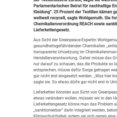
Parlamentarischen Beirat für nachhaltige 
Kleidung“.
25 Prozent der Textilien kämen ga
weltweit recycelt, sagte Wohlgemuth. Sie fo
Chemikalienverordnung REACH sowie sanktio
Lieferkettengesetz.
Aus Sicht der Greenpeace-Expertin Wohlgemut
gesundheitsgefährdenden Chemikalien „entlan
transparente Umsetzung im Chemikalienmanag
Herstellerverantwortung. Daher müsse das G
nur darauf zu schauen, das die Produkte so 
entsprechen, müsse dafür Sorge getragen wer
gar nicht erst eingesetzt werden. „Was hier kr
sagte sie. So etwas dürfe gar nicht erst in U
Lieferketten könnten aus Sicht von Greenpe
etwas verändern wollen, müssen wir in den H
Lieferkettengesetz könne man das Problem a
„sanktionierbar“ darin integriert werden, bet
Klimaschutzhebel, indem sie sich gegen eine S