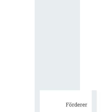
für die
ergänzend
Vertragsbe
gungen vo
IT-
Beschaffu
in der
öffentlich
Verwaltun
Zur Tagu
Förderer