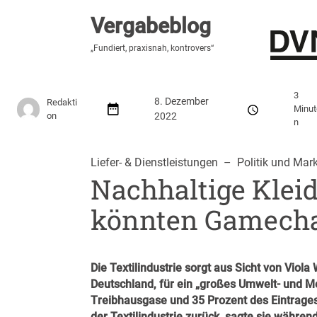
Vergabeblog
Vergabeblog
„Fundiert, praxisnah, kontrovers“
„Fundiert, praxisnah, kontrovers“
Stellenmarkt
Autor:innen
Über den Vergabeblo
3
8. Dezember
Redakti
Minut
on
2022
n
Liefer- & Dienstleistungen
  –  
Politik und Mark
Nachhaltige Kleid
könnten Gamecha
Die Textilindustrie sorgt aus Sicht von Vi
Deutschland, für ein „großes Umwelt- und 
Treibhausgase und 35 Prozent des Eintrages 
der Textilindustrie zurück, sagte sie währe