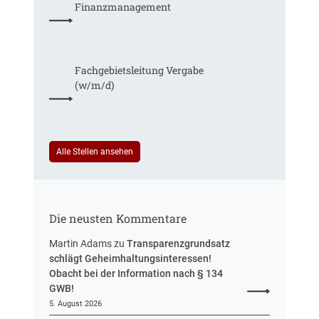
T
g
Finanzmanagement
g
a
,
a
r
m
b
i
e
e
f
h
Fachgebiets­leitung Vergabe
n
t
r
(w/m/d)
r
S
e
t
u
e
e
u
i
Alle Stellen ansehen
e
n
r
H
u
e
n
s
g
Die neusten Kommentare
s
e
Martin Adams
zu
Transparenzgrundsatz
n
schlägt Geheimhaltungsinteressen!
Obacht bei der Information nach § 134
GWB!
5. August 2026