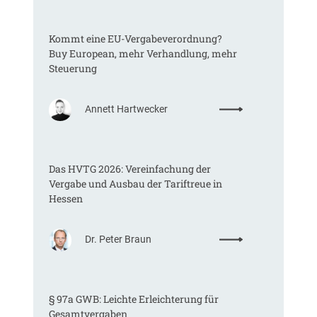
Kommt eine EU-Vergabeverordnung?
Buy European, mehr Verhandlung, mehr
Steuerung
:
Annett Hartwecker
K
o
m
Das HVTG 2026: Vereinfachung der
m
Vergabe und Ausbau der Tariftreue in
t
Hessen
e
i
n
:
Dr. Peter Braun
e
D
E
a
U
s
-
§ 97a GWB: Leichte Erleichterung für
H
V
Gesamtvergaben
V
e