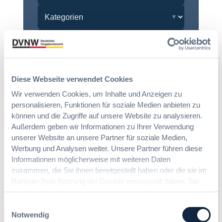
Autor:innen
Diese Webseite verwendet Cookies
Wir verwenden Cookies, um Inhalte und Anzeigen zu
personalisieren, Funktionen für soziale Medien anbieten zu
Zurücksetzen
können und die Zugriffe auf unsere Website zu analysieren.
Außerdem geben wir Informationen zu Ihrer Verwendung
unserer Website an unsere Partner für soziale Medien,
Werbung und Analysen weiter. Unsere Partner führen diese
Informationen möglicherweise mit weiteren Daten
zusammen, die Sie ihnen bereitgestellt haben oder die sie im
Rahmen Ihrer Nutzung der Dienste gesammelt haben. Sie
12. & 13. November 2026 in
geben Einwilligung zu unseren Cookies, wenn Sie unsere
Berlin
Webseite weiterhin nutzen.
Einwilligungsauswahl
13. Deutscher
Notwendig
Vergabetag