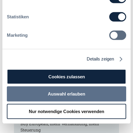
Immer informiert bleiben!
Statistiken
Möchten Sie keine Neuigkeiten aus dem
Marketing
Vergabeblog verpassen? Per
E-Mail
Benachrichtigung
erhalten sie eine Nachricht zu
Themen Ihrer Wahl, sobald neue Beiträge
veröffentlicht werden.
Details zeigen
Benachrichtigungen aktivieren
Cookies zulassen
Auswahl erlauben
Meist gelesene Beiträge des Monats
Nur notwendige Cookies verwenden
Kommt eine EU-Vergabeverordnung?
Buy European, mehr Verhandlung, mehr
Steuerung