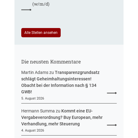
r
(w/m/d)
r
S
e
t
u
e
e
u
i
Alle Stellen ansehen
e
n
r
H
u
e
n
s
g
Die neusten Kommentare
s
e
Martin Adams
zu
Transparenzgrundsatz
n
schlägt Geheimhaltungsinteressen!
Obacht bei der Information nach § 134
GWB!
5. August 2026
Hermann Summa
zu
Kommt eine EU-
Vergabeverordnung? Buy European, mehr
Verhandlung, mehr Steuerung
4. August 2026