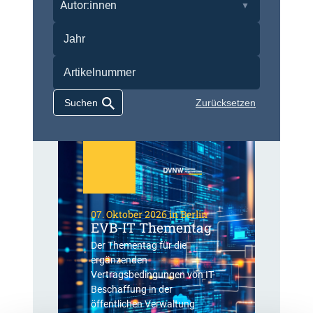
Autor:innen
Zurücksetzen
07. Oktober 2026 in Berlin
EVB-IT Thementag
Der Thementag für die
ergänzenden
Vertragsbedingungen von IT-
Beschaffung in der
öffentlichen Verwaltung