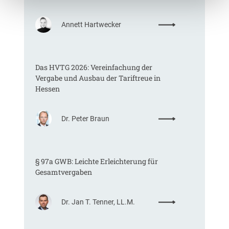
:
Annett Hartwecker
K
o
m
Das HVTG 2026: Vereinfachung der
m
Vergabe und Ausbau der Tariftreue in
t
Hessen
e
i
n
:
Dr. Peter Braun
e
D
E
a
U
s
-
§ 97a GWB: Leichte Erleichterung für
H
V
Gesamtvergaben
V
e
T
r
G
g
:
Dr. Jan T. Tenner, LL.M.
2
a
§
0
b
9
2
e