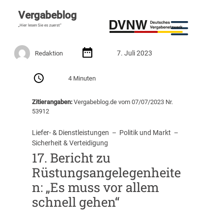
Vergabeblog
„Hier lesen Sie es zuerst“
7. Juli 2023
Redaktion
4 Minuten
Zitierangaben:
Vergabeblog.de vom 07/07/2023 Nr.
53912
Liefer- & Dienstleistungen
  –  
Politik und Markt
  –  
Sicherheit & Verteidigung
17. Bericht zu
Rüstungsangelegenheite
n: „Es muss vor allem
schnell gehen“