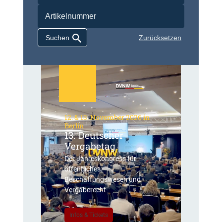
Zurücksetzen
12. & 13. November 2026 in
Berlin
13. Deutscher
Vergabetag
Der Jahreskongress für
öffentliches
Beschaffungswesen und
Vergaberecht
Infos & Tickets