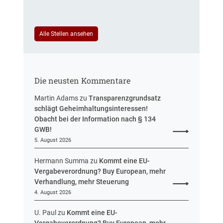
e
t
u
e
e
u
i
Alle Stellen ansehen
e
n
r
H
u
e
n
s
g
Die neusten Kommentare
s
e
Martin Adams
zu
Transparenzgrundsatz
n
schlägt Geheimhaltungsinteressen!
Obacht bei der Information nach § 134
GWB!
5. August 2026
Hermann Summa
zu
Kommt eine EU-
Vergabeverordnung? Buy European, mehr
Verhandlung, mehr Steuerung
4. August 2026
U. Paul
zu
Kommt eine EU-
Vergabeverordnung? Buy European, mehr