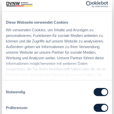
:
Annett Hartwecker
K
o
m
Diese Webseite verwendet Cookies
Das HVTG 2026: Vereinfachung der
m
Vergabe und Ausbau der Tariftreue in
t
Wir verwenden Cookies, um Inhalte und Anzeigen zu
Hessen
e
personalisieren, Funktionen für soziale Medien anbieten zu
i
können und die Zugriffe auf unsere Website zu analysieren.
n
Außerdem geben wir Informationen zu Ihrer Verwendung
:
Dr. Peter Braun
e
unserer Website an unsere Partner für soziale Medien,
D
E
Werbung und Analysen weiter. Unsere Partner führen diese
a
U
Informationen möglicherweise mit weiteren Daten
s
-
zusammen, die Sie ihnen bereitgestellt haben oder die sie im
§ 97a GWB: Leichte Erleichterung für
H
V
Rahmen Ihrer Nutzung der Dienste gesammelt haben. Sie
Gesamtvergaben
V
e
geben Einwilligung zu unseren Cookies, wenn Sie unsere
T
r
Webseite weiterhin nutzen.
Einwilligungsauswahl
G
g
:
Dr. Jan T. Tenner, LL.M.
Notwendig
2
a
§
0
b
9
2
e
7
Präferenzen
6
v
a
: