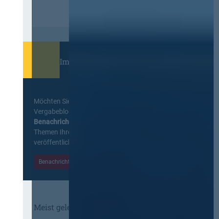
Immer informiert bleiben!
Möchten Sie keine Neuigkeiten aus dem
Vergabeblog verpassen? Per
E-Mail
Benachrichtigung
erhalten sie eine Nachricht zu
Themen Ihrer Wahl, sobald neue Beiträge
veröffentlicht werden.
Benachrichtigungen aktivieren
Meist gelesene Beiträge des Monats