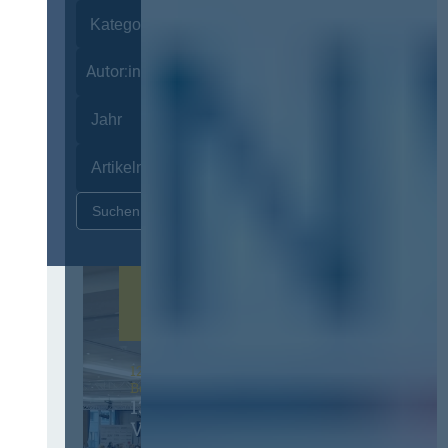
Autor:innen
Zurücksetzen
12. & 13. November 2026 in
Berlin
13. Deutscher
Vergabetag