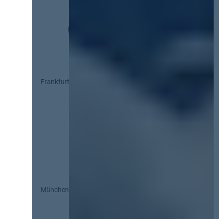
Frankfurt
München