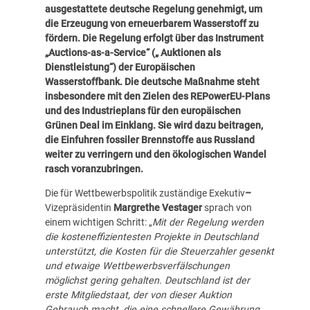
ausgestattete deutsche Regelung genehmigt, um
die Erzeugung von erneuerbarem Wasserstoff zu
fördern.
Die Regelung erfolgt über das Instrument
„Auctions-as-a-Service“
(„ Auktionen als
Dienstleistung“) der
Europäischen
Wasserstoffbank
. Die deutsche Maßnahme steht
insbesondere mit den Zielen des
REPowerEU-Plans
und des
Industrieplans für den europäischen
Grünen Deal
im Einklang. Sie wird dazu beitragen,
die Einfuhren fossiler Brennstoffe aus Russland
weiter zu verringern und den ökologischen Wandel
rasch voranzubringen.
Die für Wettbewerbspolitik zuständige Exekutiv
–
Vizepräsidentin
Margrethe Vestager
sprach von
einem wichtigen Schritt: „
Mit der Regelung werden
die kosteneffizientesten Projekte in Deutschland
unterstützt, die Kosten für die Steuerzahler gesenkt
und etwaige Wettbewerbsverfälschungen
möglichst gering gehalten. Deutschland ist der
erste Mitgliedstaat, der von dieser Auktion
Gebrauch macht, die eine schnellere Gewährung