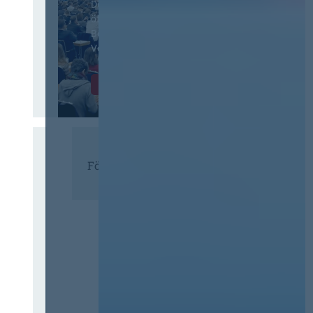
Der Jahreskongress für
öffentliches
Beschaffungswesen und
Vergaberecht
Infos & Tickets
Förderer