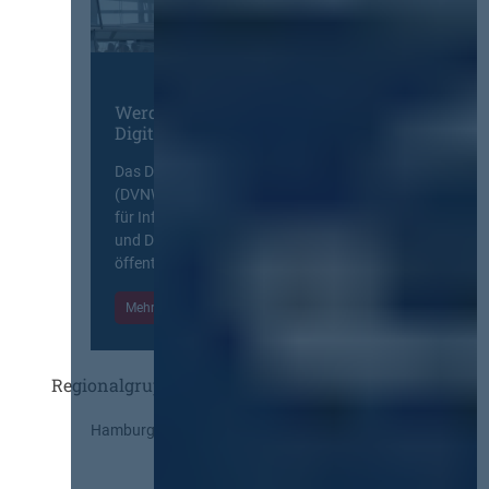
Werden Sie Mitglied im
Digitalen Netzwerk
Das Deutsche Vergabenetzwerk
(DVNW) ist eine exklusive Plattform
für Information, Wissensaustausch
und Diskurs zwischen allen am
öffentlichen Markt beteiligten Kräften.
Mehr Informationen
Einloggen
Regionalgruppen
Hamburg