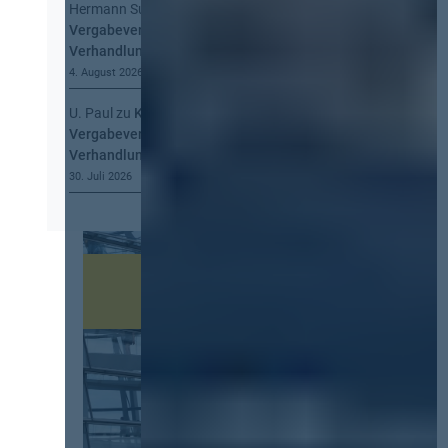
Hermann Summa
zu
Kommt eine EU-
Vergabeverordnung? Buy European, mehr
Verhandlung, mehr Steuerung
4. August 2026
U. Paul
zu
Kommt eine EU-
Vergabeverordnung? Buy European, mehr
Verhandlung, mehr Steuerung
30. Juli 2026