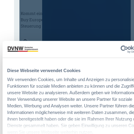
Kommt eine EU-Vergabeverordnung?
Buy European, mehr Verhandlung, mehr
Steuerung
:
Annett Hartwecker
K
o
m
Das HVTG 2026: Vereinfachung der
m
Diese Webseite verwendet Cookies
Vergabe und Ausbau der Tariftreue in
t
Wir verwenden Cookies, um Inhalte und Anzeigen zu personalisie
Hessen
e
Funktionen für soziale Medien anbieten zu können und die Zugriff
i
unsere Website zu analysieren. Außerdem geben wir Information
n
:
Dr. Peter Braun
Ihrer Verwendung unserer Website an unsere Partner für soziale
e
D
Medien, Werbung und Analysen weiter. Unsere Partner führen di
E
a
U
Informationen möglicherweise mit weiteren Daten zusammen, die
s
-
ihnen bereitgestellt haben oder die sie im Rahmen Ihrer Nutzung 
§ 97a GWB: Leichte Erleichterung für
H
V
Dienste gesammelt haben. Sie geben Einwilligung zu unseren Co
Gesamtvergaben
V
e
wenn Sie unsere Webseite weiterhin nutzen.