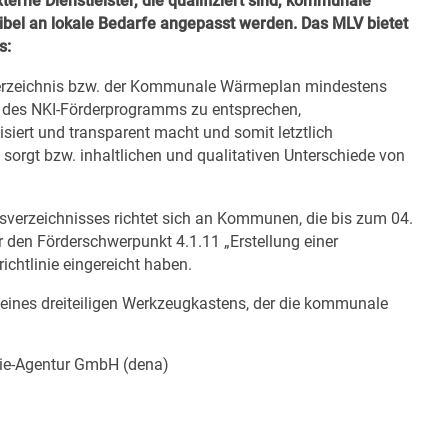
erne Dienstleister, die qualifiziert sind, kommunale
ibel an lokale Bedarfe angepasst werden. Das MLV bietet
s:
gsverzeichnis bzw. der Kommunale Wärmeplan mindestens
 des NKI-Förderprogramms zu entsprechen,
isiert und transparent macht und somit letztlich
 sorgt bzw. inhaltlichen und qualitativen Unterschiede von
sverzeichnisses richtet sich an Kommunen, die bis zum 04.
 den Förderschwerpunkt 4.1.11 „Erstellung einer
tlinie eingereicht haben.
l eines
dreiteiligen Werkzeugkastens
, der die kommunale
gie-Agentur GmbH (dena)