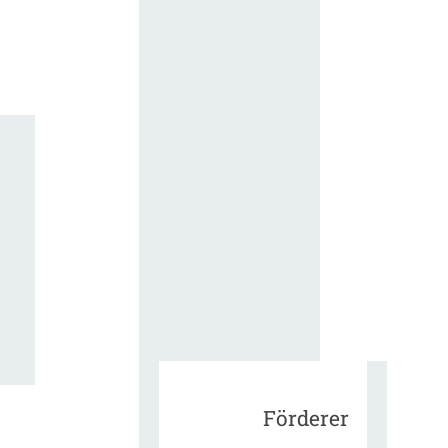
für die
ergänzend
Vertragsbe
gungen vo
IT-
Beschaffu
in der
öffentlich
Verwaltun
Zur Tagu
Förderer