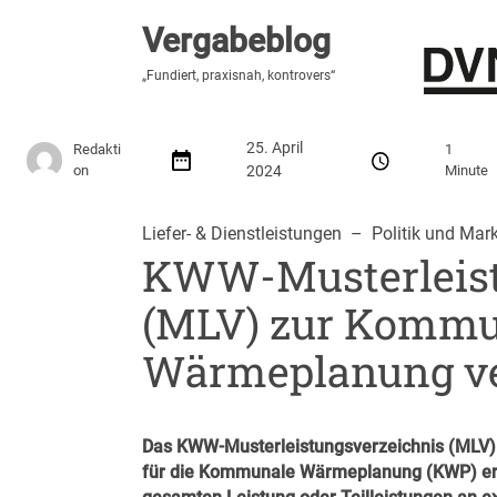
Vergabeblog
Vergabeblog
„Hier lesen Sie es zuerst“
„Fundiert, praxisnah, kontrovers“
Stellenmarkt
Autor:innen
Über den Vergabeblo
25. April
Redakti
1
on
2024
Minute
Liefer- & Dienstleistungen
  –  
Politik und Mark
KWW-Musterleist
(MLV) zur Komm
Wärmeplanung ver
Das KWW-Musterleistungsverzeichnis (MLV)
für die Kommunale Wärmeplanung (KWP) erlei