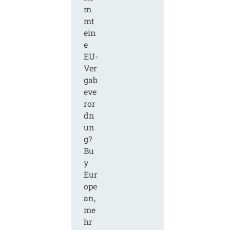
m
mt
ein
e
EU-
Ver
gab
eve
ror
dn
un
g?
Bu
y
Eur
ope
an,
me
hr