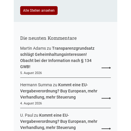
e
u
i
Alle Stellen ansehen
e
n
r
H
u
e
n
s
g
Die neusten Kommentare
s
e
Martin Adams
zu
Transparenzgrundsatz
n
schlägt Geheimhaltungsinteressen!
Obacht bei der Information nach § 134
GWB!
5. August 2026
Hermann Summa
zu
Kommt eine EU-
Vergabeverordnung? Buy European, mehr
Verhandlung, mehr Steuerung
4. August 2026
U. Paul
zu
Kommt eine EU-
Vergabeverordnung? Buy European, mehr
Verhandlung, mehr Steuerung