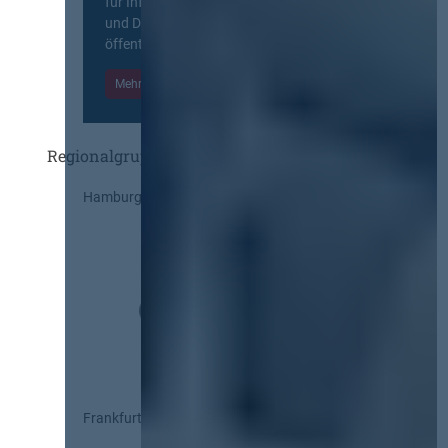
für Information, Wissensaustausch
und Diskurs zwischen allen am
öffentlichen Markt beteiligten Kräften.
Mehr Informationen
Einloggen
Regionalgruppen
Hamburg
Frankfurt