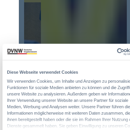
d
d
i
n
e
n
u
r
f
n
g
a
g
r
c
?
ö
h
B
ß
u
u
t
n
y
e
g
E
n
d
u
R
Die DVNW Akademie
e
r
e
Diese Webseite verwendet Cookies
r
o
f
Passgenaue Seminare für
V
p
Wir verwenden Cookies, um Inhalte und Anzeigen zu personalisie
o
Vergabepraktikerinnen und
e
e
Funktionen für soziale Medien anbieten zu können und die Zugriff
r
Vergabepraktiker.
r
a
unsere Website zu analysieren. Außerdem geben wir Information
m
g
n
Ihrer Verwendung unserer Website an unsere Partner für soziale
Seminare entdecken
s
a
,
Medien, Werbung und Analysen weiter. Unsere Partner führen di
e
b
m
Informationen möglicherweise mit weiteren Daten zusammen, die
i
e
e
ihnen bereitgestellt haben oder die sie im Rahmen Ihrer Nutzung 
t
u
h
Dienste gesammelt haben. Sie geben Einwilligung zu unseren Co
E
n
Der DVNW Stellenmarkt
r