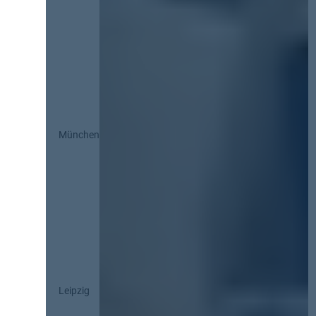
München
Leipzig