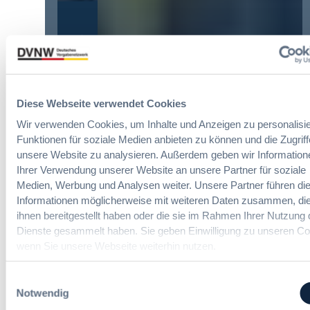
e
g
E
n
d
u
R
Die DVNW Akademie
e
r
e
r
o
f
Passgenaue Seminare für
V
p
o
Vergabepraktikerinnen und
e
e
r
Vergabepraktiker.
r
a
Diese Webseite verwendet Cookies
m
g
n
Seminare entdecken
s
Wir verwenden Cookies, um Inhalte und Anzeigen zu personalisie
a
,
e
Funktionen für soziale Medien anbieten zu können und die Zugriff
b
m
i
e
unsere Website zu analysieren. Außerdem geben wir Information
e
t
u
Ihrer Verwendung unserer Website an unsere Partner für soziale
h
E
n
Der DVNW Stellenmarkt
Medien, Werbung und Analysen weiter. Unsere Partner führen di
r
i
d
Informationen möglicherweise mit weiteren Daten zusammen, die
V
n
Ingenieur/-in Architektur / Bau
A
ihnen bereitgestellt haben oder die sie im Rahmen Ihrer Nutzung 
e
f
(m/w/d)
u
r
Dienste gesammelt haben. Sie geben Einwilligung zu unseren Co
ü
s
h
wenn Sie unsere Webseite weiterhin nutzen.
h
b
a
r
a
n
Einwilligungsauswahl
u
u
Vergabemanager (m/w/d)
d
Notwendig
n
d
l