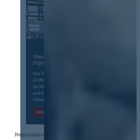
Werden Sie Mitglied im
Digitalen Netzwerk
Das Deutsche Vergabenetzwerk
(DVNW) ist eine exklusive Plattform
für Information, Wissensaustausch
und Diskurs zwischen allen am
öffentlichen Markt beteiligten Kräften.
Mehr Informationen
Einloggen
Regionalgruppen