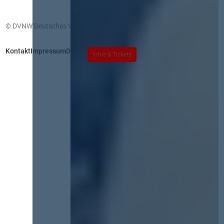
© DVNW Deutsches Vergabenetzwerk GmbH
Kontakt
Impressum
Datenschutz
Infos & Tickets