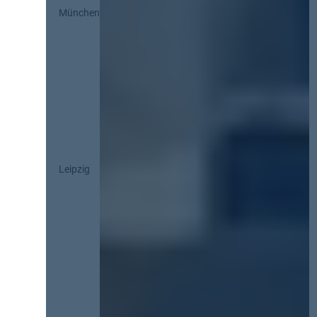
München
Leipzig