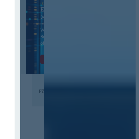
07. Oktober 2026 in Berlin
EVB-IT Thementag
Der Thementag für die
ergänzenden
Vertragsbedingungen von IT-
Beschaffung in der
öffentlichen Verwaltung
Zur Tagung
Förderer