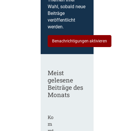
Themen Ihrer
Wahl, sobald neue
Beiträge
veröffentlicht
werden.
Benachrichtigungen aktivieren
Meist
gelesene
Beiträge des
Monats
Ko
m
mt