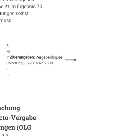
heißt im Ergebnis 70
stungen selbst
 muss.
8
M
in
Zitierangaben:
Vergabeblog.de
:
ut
vom 27/11/2016 Nr. 28081
S
e
e
n
l
b
s
t
machung
e
r
acto-Vergabe
b
ungen (OLG
r