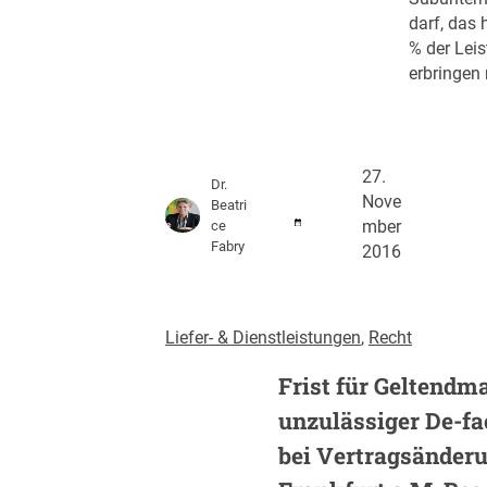
darf, das 
% der Lei
erbringen
27.
Dr.
Nove
Beatri
ce
mber
Fabry
2016
Liefer- & Dienstleistungen
, 
Recht
Frist für Geltend
unzulässiger De-f
bei Vertragsänder