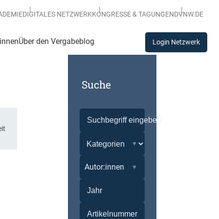
ADEMIE
DIGITALES NETZWERK
KONGRESSE & TAGUNGEN
DVNW.DE
:innen
Über den Vergabeblog
Login Netzwerk
Suche
it
Autor:innen