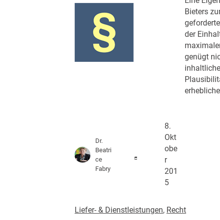
Eine Eige
Bieters z
geforderte
der Einhal
maximalen
genügt ni
inhaltlich
Plausibili
erhebliche
8.
Okt
Dr.
obe
Beatri
ce
r
Fabry
201
5
Liefer- & Dienstleistungen
, 
Recht