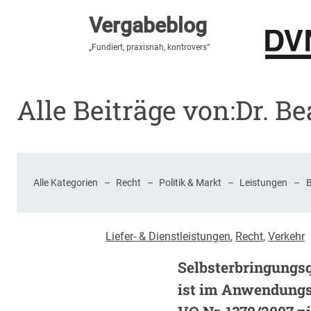
Vergabeblog
Vergabeblog
„Fundiert, praxisnah, kontrovers“
„Fundiert, praxisnah, kontrovers“
Stellenmarkt
Autor:innen
Über den Vergabeblo
Alle Beiträge von:
Dr. Be
Alle Kategorien
–
Recht
–
Politik & Markt
–
Leistungen
–
Liefer- & Dienstleistungen
, 
Recht
, 
Verkehr
Selbsterbringungs
ist im Anwendungs