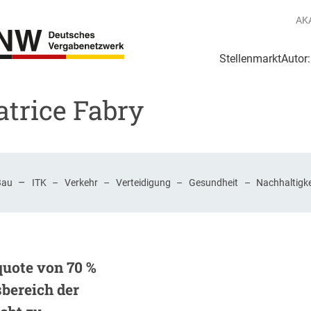
AK
Stellenmarkt
Autor
g
Login Netzwerk
atrice Fabry
–
Bau
ITK
–
Verkehr
–
Verteidigung
–
Gesundheit
–
Nachhaltigke
quote von 70 %
bereich der