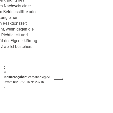
nerklärung des
h
d
um Nachweis einer
d
m
n Betriebsstätte oder
e
a
tung einer
r
c
 Reaktionszeit
V
h
cht, wenn gegen die
O
u
e Richtigkeit und
N
n
tät der Eigenerklärung
r
g
 Zweifel bestehen.
.
u
1
n
3
z
7
u
6
0
l
M
/
in
Zitierangaben:
Vergabeblog.de
ä
:
2
ut
vom 08/10/2015 Nr. 23716
s
U
e
0
s
n
n
0
i
z
7
g
u
n
e
l
i
r