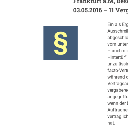
Frankfurt a.M, Besc
03.05.2016 – 11 Verg
Ein als Er
Ausschrei
abgeschlo
vom unter
– auch nic
Hintertür“
unzulässi
facto-Ver
während d
Vertragsa
vergabere
angegriffe
wenn der 
Auftragne
vertraglic
hat.