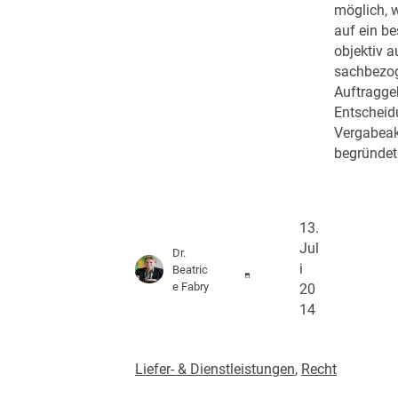
möglich, 
auf ein b
objektiv a
sachbezog
Auftragge
Entscheid
Vergabeak
begründet
13.
Jul
Dr.
i
Beatric
e Fabry
20
14
Liefer- & Dienstleistungen
, 
Recht