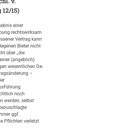
hl. v.
i
n
 12/15)
g
u
gebnis einer
n
bung rechtswirksam
g
ssener Vertrag kann
s
legenen Bieter nicht
q
ht über „die
u
 einer (angeblich)
o
gen wesentlichen De-
t
tragsänderung –
e
er
v
usführung
o
chtlich noch
n
n werden, selbst
7
bezuschlagte
0
hmer ggf.
%
he Pflichten verletzt
i
s