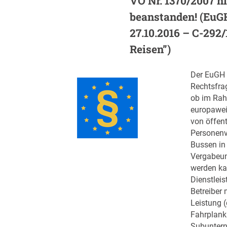
VO Nr. 1370/2007 n
beanstanden! (EuGH,
27.10.2016 – C-292
Reisen”)
Der EuGH 
Rechtsfra
ob im Rah
europawei
von öffent
Personenv
Bussen in
Vergabeun
werden ka
Dienstleis
Betreiber 
Leistung 
Fahrplank
Subunter