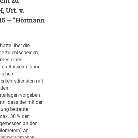
icht zu
 Urt. v.
/15 – “Hörmann
hatte über die
ge zu entscheiden,
men einer
ten Ausschreibung
lichen
erkehrsdiensten mit
 den
terlagen vorgeben
nn, dass der mit der
tung betraute
max. 30 % der
(gemessen an den
ilometern) an
nehmer vergeben