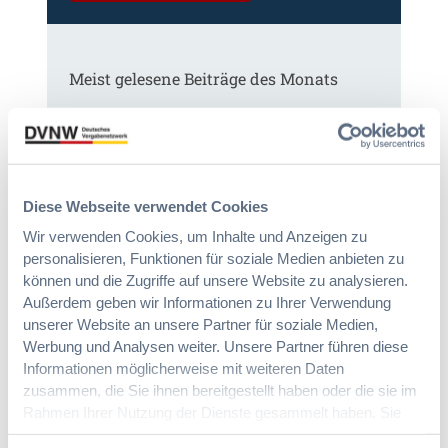
)
.
2
0
1
Meist gelesene Beiträge des Monats
0
,
V
Kommt eine EU-Vergabeverordnung?
I
Buy European, mehr Verhandlung, mehr
I
Steuerung
V
Diese Webseite verwendet Cookies
e
Wir verwenden Cookies, um Inhalte und Anzeigen zu
r
:
Annett Hartwecker
personalisieren, Funktionen für soziale Medien anbieten zu
g
K
können und die Zugriffe auf unsere Website zu analysieren.
9
o
/
Außerdem geben wir Informationen zu Ihrer Verwendung
m
1
unserer Website an unsere Partner für soziale Medien,
§ 97a GWB: Leichte Erleichterung für
m
0
Werbung und Analysen weiter. Unsere Partner führen diese
Gesamtvergaben
t
)
Informationen möglicherweise mit weiteren Daten
e
zusammen, die Sie ihnen bereitgestellt haben oder die sie im
i
:
Dr. Jan T. Tenner, LL.M.
Rahmen Ihrer Nutzung der Dienste gesammelt haben. Sie
n
§
geben Einwilligung zu unseren Cookies, wenn Sie unsere
e