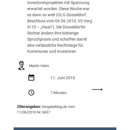
Investorenprojekten mit Spannung
G
erwartet worden. Diese Woche war
r
es dann so weit (OLG Düsseldorf,
u
Beschluss vom 09.06.2010, VII Verg
n
9/10 – „Haan“). Die Düsseldorfer
d
Richter ändern ihre bisherige
s
Spruchpraxis und schaffen damit
t
eine verlässliche Rechtslage für
ü
Kommunen und Investoren.
c
k
s
Martin Hahn
g
e
11. Juni 2010
s
c
:
7 Minuten
h
„
ä
A
Zitierangaben:
Vergabeblog.de vom
f
h
11/06/2010 Nr. 6637
t
l
e
h
n
o