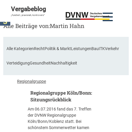
Vergabeblog
„Fundiert, praxisnah, kontrovers“
Alle Beiträge von:
Martin Hahn
Alle Kategorien
Recht
Politik & Markt
Leistungen
Bau
ITK
Verkehr
Verteidigung
Gesundheit
Nachhaltigkeit
Regionalgruppe
Regionalgruppe Köln/Bonn:
Sitzungsrückblick
Am 06.07.2016 fand das 7. Treffen
der DVNW Regionalgruppe
Köln/Bonn/Koblenz statt. Bei
schönstem Sommerwetter kamen