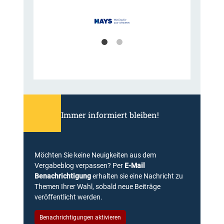
.
o
1
r
5
f
.
,
0
B
3
e
.
s
2
c
0
h
1
l
3
u
Immer informiert bleiben!
–
s
1
s
V
v
e
o
Möchten Sie keine Neuigkeiten aus dem
r
m
Vergabeblog verpassen? Per
E-Mail
g
0
Benachrichtigung
erhalten sie eine Nachricht zu
4
9
Themen Ihrer Wahl, sobald neue Beiträge
/
.
veröffentlicht werden.
1
0
2
6
Benachrichtigungen aktivieren