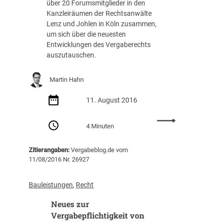
über 20 Forumsmitglieder in den
Kanzleiräumen der Rechtsanwälte
Lenz und Johlen in Köln zusammen,
um sich über die neuesten
Entwicklungen des Vergaberechts
auszutauschen.
Martin Hahn
11. August 2016
:
4 Minuten
R
e
Zitierangaben:
Vergabeblog.de vom
g
11/08/2016 Nr. 26927
i
o
n
Bauleistungen
, 
Recht
a
Neues zur
l
g
Vergabepflichtigkeit von