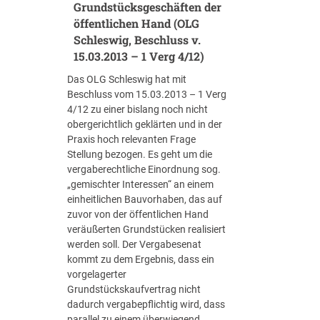
r
Grundstücksgeschäften der
u
öffentlichen Hand (OLG
p
Schleswig, Beschluss v.
p
15.03.2013 – 1 Verg 4/12)
e
K
Das OLG Schleswig hat mit
ö
Beschluss vom 15.03.2013 – 1 Verg
l
4/12 zu einer bislang noch nicht
n
obergerichtlich geklärten und in der
/
Praxis hoch relevanten Frage
B
Stellung bezogen. Es geht um die
o
vergaberechtliche Einordnung sog.
n
„gemischter Interessen“ an einem
n
einheitlichen Bauvorhaben, das auf
:
zuvor von der öffentlichen Hand
S
veräußerten Grundstücken realisiert
i
werden soll. Der Vergabesenat
t
kommt zu dem Ergebnis, dass ein
z
vorgelagerter
u
Grundstückskaufvertrag nicht
n
dadurch vergabepflichtig wird, dass
g
parallel zu einem überwiegend