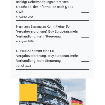
schlägt Geheimhaltungsinteressen!
i
Obacht bei der Information nach § 134
n
GWB!
H
5. August 2026
e
s
Hermann Summa
zu
Kommt eine EU-
s
Vergabeverordnung? Buy European, mehr
e
Verhandlung, mehr Steuerung
n
4. August 2026
U. Paul
zu
Kommt eine EU-
Vergabeverordnung? Buy European, mehr
Verhandlung, mehr Steuerung
30. Juli 2026