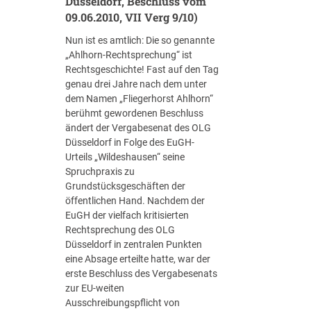
Düsseldorf, Beschluss vom
r
09.06.2010, VII Verg 9/10)
g
Nun ist es amtlich: Die so genannte
a
„Ahlhorn-Rechtsprechung“ ist
b
Rechtsgeschichte! Fast auf den Tag
e
genau drei Jahre nach dem unter
p
dem Namen „Fliegerhorst Ahlhorn“
f
berühmt gewordenen Beschluss
l
ändert der Vergabesenat des OLG
i
Düsseldorf in Folge des EuGH-
c
Urteils „Wildeshausen“ seine
h
Spruchpraxis zu
t
Grundstücksgeschäften der
i
öffentlichen Hand. Nachdem der
g
EuGH der vielfach kritisierten
k
Rechtsprechung des OLG
e
Düsseldorf in zentralen Punkten
i
eine Absage erteilte hatte, war der
t
erste Beschluss des Vergabesenats
v
zur EU-weiten
o
Ausschreibungspflicht von
n