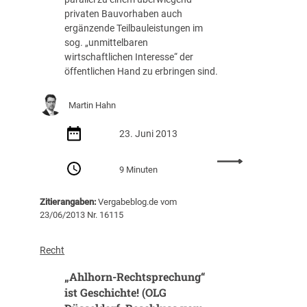
s
privaten Bauvorhaben auch
r
ergänzende Teilbauleistungen im
ü
sog. „unmittelbaren
c
wirtschaftlichen Interesse“ der
k
öffentlichen Hand zu erbringen sind.
b
l
Martin Hahn
i
c
23. Juni 2013
k
:
9 Minuten
N
e
Zitierangaben:
Vergabeblog.de vom
u
23/06/2013 Nr. 16115
e
s
z
Recht
u
„Ahlhorn-Rechtsprechung“
r
V
ist Geschichte! (OLG
e