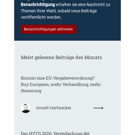
r
Benachrichtigung
erhalten sie eine Nachricht zu
z
Themen Ihrer Wahl, sobald neue Beiträge
u
veröffentlicht werden.
z
e
Benachrichtigungen aktivieren
n
t
r
a
Meist gelesene Beiträge des Monats
l
e
r
Kommt eine EU-Vergabeverordnung?
D
Buy European, mehr Verhandlung, mehr
a
Steuerung
t
e
n
:
Annett Hartwecker
s
K
c
o
h
m
u
Das HVTG 2026: Vereinfachung der
m