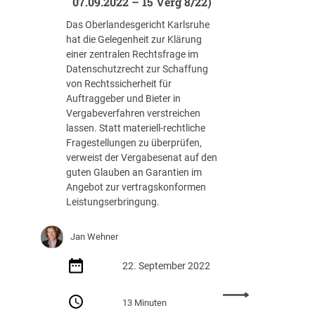
07.09.2022 – 15 Verg 8/22)
Das Oberlandesgericht Karlsruhe
hat die Gelegenheit zur Klärung
einer zentralen Rechtsfrage im
Datenschutzrecht zur Schaffung
von Rechtssicherheit für
Auftraggeber und Bieter in
Vergabeverfahren verstreichen
lassen. Statt materiell-rechtliche
Fragestellungen zu überprüfen,
verweist der Vergabesenat auf den
guten Glauben an Garantien im
Angebot zur vertragskonformen
Leistungserbringung.
Jan Wehner
22. September 2022
:
13 Minuten
I