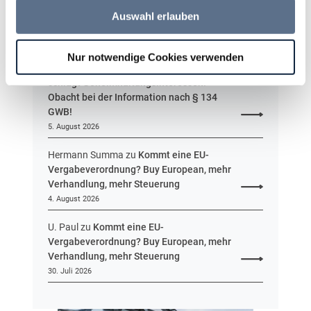
H
u
Auswahl erlauben
e
n
s
g
Die neusten Kommentare
s
Nur notwendige Cookies verwenden
e
Martin Adams
zu
Transparenzgrundsatz
n
schlägt Geheimhaltungsinteressen!
Obacht bei der Information nach § 134
GWB!
5. August 2026
Hermann Summa
zu
Kommt eine EU-
Vergabeverordnung? Buy European, mehr
Verhandlung, mehr Steuerung
4. August 2026
U. Paul
zu
Kommt eine EU-
Vergabeverordnung? Buy European, mehr
Verhandlung, mehr Steuerung
30. Juli 2026