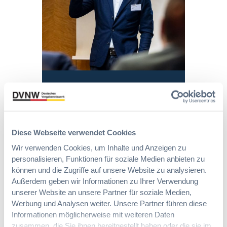
i
n
e
e
n
u
i
s
f
n
c
c
a
g
h
h
c
?
t
l
h
B
e
.
u
u
E
v
n
y
r
.
g
E
l
0
Die DVNW Akademie
d
u
e
7
e
r
i
Passgenaue Seminare für
.
r
o
c
Vergabepraktikerinnen und
0
V
p
Diese Webseite verwendet Cookies
h
Vergabepraktiker.
9
e
e
Wir verwenden Cookies, um Inhalte und Anzeigen zu
t
.
r
a
Seminare entdecken
e
personalisieren, Funktionen für soziale Medien anbieten zu
2
g
n
r
0
können und die Zugriffe auf unsere Website zu analysieren.
a
,
u
2
Außerdem geben wir Informationen zu Ihrer Verwendung
b
m
n
2
unserer Website an unsere Partner für soziale Medien,
e
e
g
–
Werbung und Analysen weiter. Unsere Partner führen diese
u
Der DVNW Stellenmarkt
h
f
1
n
Informationen möglicherweise mit weiteren Daten
r
ü
5
Ingenieur/-in Architektur / Bau
d
zusammen, die Sie ihnen bereitgestellt haben oder die sie im