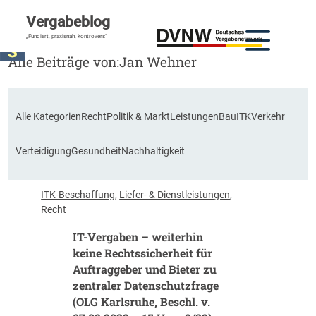
Vergabeblog
„Fundiert, praxisnah, kontrovers“
Alle Beiträge von:
Jan Wehner
Alle Kategorien
Recht
Politik & Markt
Leistungen
Bau
ITK
Verkehr
Verteidigung
Gesundheit
Nachhaltigkeit
ITK-Beschaffung
, 
Liefer- & Dienstleistungen
, 
Recht
IT-Vergaben – weiterhin
keine Rechtssicherheit für
Auftraggeber und Bieter zu
zentraler Datenschutzfrage
(OLG Karlsruhe, Beschl. v.