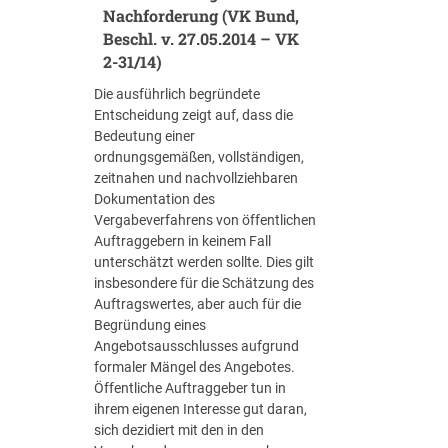
o
Nachforderung (VK Bund,
e
e
r
Beschl. v. 27.05.2014 – VK
c
u
s
2-31/14)
h
e
t
t
E
e
Die ausführlich begründete
s
i
h
Entscheidung zeigt auf, dass die
b
n
e
Bedeutung einer
e
h
n
ordnungsgemäßen, vollständigen,
r
e
d
zeitnahen und nachvollziehbaren
a
i
e
Dokumentation des
t
t
n
Vergabeverfahrens von öffentlichen
u
l
W
Auftraggebern in keinem Fall
n
i
e
unterschätzt werden sollte. Dies gilt
g
c
i
insbesondere für die Schätzung des
s
h
h
Auftragswertes, aber auch für die
l
e
n
Begründung eines
e
E
a
Angebotsausschlusses aufgrund
i
u
c
formaler Mängel des Angebotes.
s
r
h
Öffentliche Auftraggeber tun in
t
o
t
ihrem eigenen Interesse gut daran,
u
p
s
sich dezidiert mit den in den
n
ä