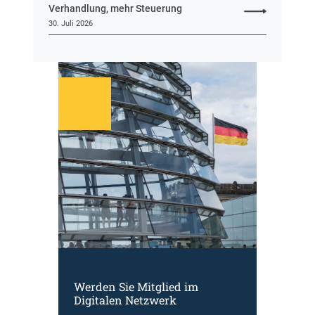
2
Verhandlung, mehr Steuerung
1
)
30. Juli 2026
4
)
Werden Sie Mitglied im
Digitalen Netzwerk