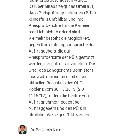
d
m
e
Darüber hinaus zeigt das Urteil auf,
e
k
r
dass Preisprüfungsbehörden (PÜ´s)
r
e
g
keinesfalls unfehlbar und ihre
S
i
a
Preisprüfberichte für die Parteien
t
t
b
rechtlich nicht bindend sind.
i
e
e
Vielmehr besteht die Möglichkeit,
l
i
r
gegen Rückzahlungsansprüche des
l
n
e
Auftraggebers, die auf
h
e
c
Preisprüfberichte der PÜ´s gestützt
a
s
h
werden, gerichtlich vorzugehen. Das
l
g
t
Urteil des Landgerichts Bonn steht
t
e
s
insoweit in einer Linie mit einem
e
s
w
aktuellen Beschluss des OLG
f
c
i
Koblenz vom 30.10.2013 (2 U
r
h
d
1116/12), in dem die Rechte von
i
l
r
Auftragnehmern gegenüber
s
o
i
Auftraggebern und den PÜ´s in
t
s
g
ähnlicher Weise gestärkt werden.
?
s
!
(
e
(
Dr. Benjamin Klein
O
n
V