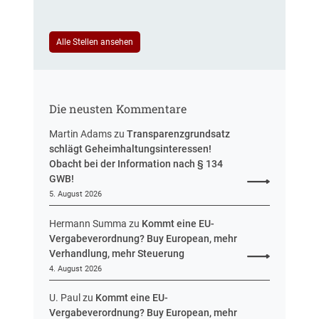
t
l
.
u
e
.
v
e
u
v
.
i
Alle Stellen ansehen
e
.
1
n
r
2
8
H
u
7
.
e
n
.
1
s
g
0
Die neusten Kommentare
2
s
5
.
e
Martin Adams
zu
Transparenzgrundsatz
.
2
n
schlägt Geheimhaltungsinteressen!
2
0
Obacht bei der Information nach § 134
0
1
GWB!
1
3
5. August 2026
4
–
–
1
Hermann Summa
zu
Kommt eine EU-
V
O
Vergabeverordnung? Buy European, mehr
K
1
Verhandlung, mehr Steuerung
2
6
4. August 2026
-
5
3
/
U. Paul
zu
Kommt eine EU-
1
1
Vergabeverordnung? Buy European, mehr
/