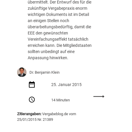
k
übermittelt. Der Entwurf des für die
n
zukünftige Vergabepraxis enorm
a
wichtigen Dokuments ist im Detail
p
an einigen Stellen noch
p
überarbeitungsbedürftig, damit die
“
EEE den gewünschten
:
Vereinfachungseffekt tatsächlich
1
erreichen kann. Die Mitgliedstaaten
5
sollten unbedingt auf eine
-
Anpassung hinwirken.
T
a
Dr. Benjamin Klein
g
e
25. Januar 2015
s
-
:
F
14 Minuten
„
r
F
i
Zitierangaben:
Vergabeblog.de vom
o
s
25/01/2015 Nr. 21389
r
t
m
z