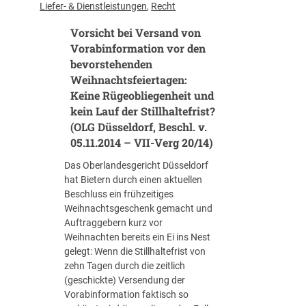
b
Liefer- & Dienstleistungen
, 
Recht
u
l
r
Vorsicht bei Versand von
a
E
t
Vorabinformation vor den
i
t
bevorstehenden
n
c
Weihnachtsfeiertagen:
r
h
Keine Rügeobliegenheit und
e
a
kein Lauf der Stillhaltefrist?
i
o
(OLG Düsseldorf, Beschl. v.
c
s
05.11.2014 – VII-Verg 20/14)
h
“
u
a
Das Oberlandesgericht Düsseldorf
n
d
hat Bietern durch einen aktuellen
g
e
Beschluss ein frühzeitiges
e
–
Weihnachtsgeschenk gemacht und
i
Z
Auftraggebern kurz vor
n
u
Weihnachten bereits ein Ei ins Nest
e
k
gelegt: Wenn die Stillhaltefrist von
s
ü
zehn Tagen durch die zeitlich
N
n
(geschickte) Versendung der
a
f
Vorabinformation faktisch so
c
t