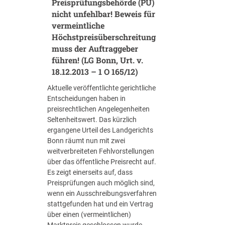
i
Preisprüfungsbehörde (PÜ)
s
E
l
b
nicht unfehlbar! Beweis für
l
E
i
t
e
)
vermeintliche
e
,
i
Höchstpreisüberschreitung
g
d
s
muss der Auftraggeber
e
e
t
führen! (LG Bonn, Urt. v.
n
r
u
18.12.2013 – 1 O 165/12)
h
b
n
e
l
g
Aktuelle veröffentlichte gerichtliche
i
e
e
Entscheidungen haben in
t
i
n
preisrechtlichen Angelegenheiten
u
b
i
Seltenheitswert. Das kürzlich
n
t
n
ergangene Urteil des Landgerichts
d
!
d
Bonn räumt nun mit zwei
k
U
e
weitverbreiteten Fehlvorstellungen
e
n
r
über das öffentliche Preisrecht auf.
i
w
R
Es zeigt einerseits auf, dass
n
i
e
Preisprüfungen auch möglich sind,
L
r
g
wenn ein Ausschreibungsverfahren
a
k
e
stattgefunden hat und ein Vertrag
u
s
l
über einen (vermeintlichen)
f
a
v
Marktpreis geschlossen wurde.