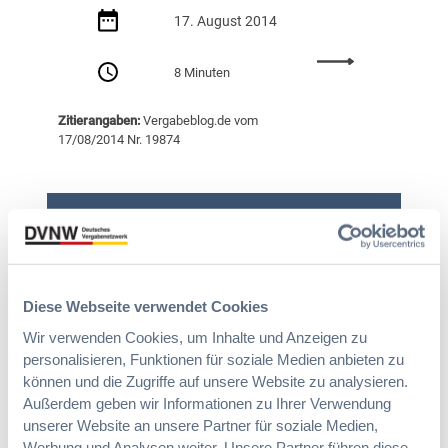
L
e
K
17. August 2014
G
n
B
D
V
r
:
ü
e
8 Minuten
a
Ö
s
r
n
f
s
t
d
Zitierangaben:
Vergabeblog.de vom
f
e
r
e
17/08/2014 Nr. 19874
e
l
a
n
n
d
g
b
t
o
e
u
l
r
s
r
i
f
w
Suche
g
c
,
e
,
h
B
g
B
e
e
e
e
Diese Webseite verwendet Cookies
s
s
n
s
P
Wir verwenden Cookies, um Inhalte und Anzeigen zu
c
m
c
r
personalisieren, Funktionen für soziale Medien anbieten zu
h
a
h
e
l
können und die Zugriffe auf unsere Website zu analysieren.
n
l
i
.
Außerdem geben wir Informationen zu Ihrer Verwendung
Autor:innen
g
.
s
v
unserer Website an unsere Partner für soziale Medien,
e
v
r
.
Werbung und Analysen weiter. Unsere Partner führen diese