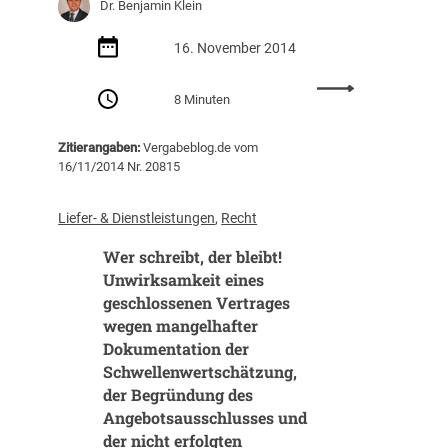
e
Dr. Benjamin Klein
b
!
r
i
E
16. November 2014
n
U
f
:
-
o
8 Minuten
G
K
r
e
o
m
Zitierangaben:
Vergabeblog.de vom
s
m
a
16/11/2014 Nr. 20815
a
m
t
m
i
i
t
s
Liefer- & Dienstleistungen
, 
Recht
o
v
s
n
Wer schreibt, der bleibt!
e
i
v
r
Unwirksamkeit eines
o
o
g
n
geschlossenen Vertrages
r
a
f
wegen mangelhafter
d
b
ü
Dokumentation der
e
e
r
Schwellenwertschätzung,
n
v
d
der Begründung des
b
o
i
Angebotsausschlusses und
e
n
e
v
der nicht erfolgten
R
n