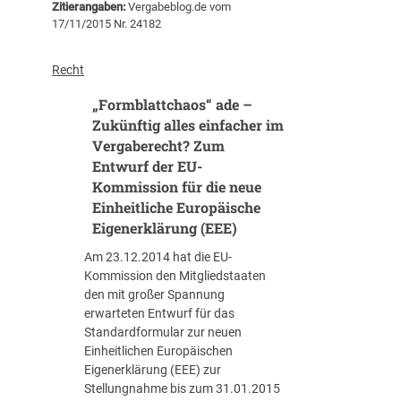
Zitierangaben:
Vergabeblog.de vom
f
17/11/2015 Nr. 24182
o
r
m
Recht
v
„Formblattchaos“ ade –
o
r
Zukünftig alles einfacher im
s
Vergaberecht? Zum
c
Entwurf der EU-
h
Kommission für die neue
l
Einheitliche Europäische
a
Eigenerklärung (EEE)
g
„
Am 23.12.2014 hat die EU-
k
Kommission den Mitgliedstaaten
u
den mit großer Spannung
r
erwarteten Entwurf für das
z
Standardformular zur neuen
v
Einheitlichen Europäischen
o
Eigenerklärung (EEE) zur
r
Stellungnahme bis zum 31.01.2015