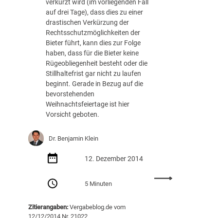
verkürzt wird (im vorliegenden Fall
h
i
auf drei Tage), dass dies zu einer
p
g
drastischen Verkürzung der
r
a
Rechtsschutzmöglichkeiten der
ü
l
Bieter führt, kann dies zur Folge
f
l
haben, dass für die Bieter keine
u
e
Rügeobliegenheit besteht oder die
n
s
Stillhaltefrist gar nicht zu laufen
g
e
beginnt. Gerade in Bezug auf die
s
i
bevorstehenden
a
n
Weihnachtsfeiertage ist hier
n
f
Vorsicht geboten.
t
a
r
c
a
Dr. Benjamin Klein
h
g
e
e
12. Dezember 2014
r
s
i
:
n
m
5 Minuten
V
a
V
o
c
e
Zitierangaben:
Vergabeblog.de vom
r
h
r
12/12/2014 Nr. 21022