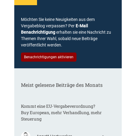
n
!
g
B
,
e
Möchten Sie keine Neuigkeiten aus dem
d
w
Vergabeblog verpassen? Per
E-Mail
e
e
Benachrichtigung
erhalten sie eine Nachricht zu
r
i
Themen Ihrer Wahl, sobald neue Beiträge
B
s
veröffentlicht werden.
e
f
g
ü
Benachrichtigungen aktivieren
r
r
ü
v
n
e
d
r
Meist gelesene Beiträge des Monats
u
m
n
e
g
i
d
Kommt eine EU-Vergabeverordnung?
n
e
Buy European, mehr Verhandlung, mehr
t
s
Steuerung
l
A
i
n
c