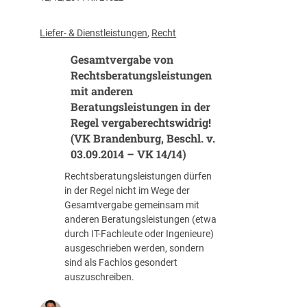
s
N
g
i
i
a
c
c
Liefer- & Dienstleistungen
, 
Recht
b
h
h
e
Gesamtvergabe von
t
t
r
b
Rechtsberatungsleistungen
a
e
e
b
mit anderen
c
i
h
Beratungsleistungen in der
h
V
i
Regel vergaberechtswidrig!
t
e
l
(VK Brandenburg, Beschl. v.
?
r
f
03.09.2014 – VK 14/14)
Z
s
e
u
a
a
Rechtsberatungsleistungen dürfen
m
n
l
in der Regel nicht im Wege der
E
d
s
Gesamtvergabe gemeinsam mit
n
v
E
anderen Beratungsleistungen (etwa
t
o
i
durch IT-Fachleute oder Ingenieure)
w
n
n
ausgeschrieben werden, sondern
u
V
r
sind als Fachlos gesondert
r
o
e
auszuschreiben.
f
r
d
d
a
e