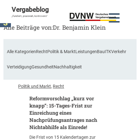
Vergabeblog
„Fundiert, praxisnah, kontrovers“
Alle Beiträge von:
Dr. Benjamin Klein
Alle Kategorien
Recht
Politik & Markt
Leistungen
Bau
ITK
Verkehr
Verteidigung
Gesundheit
Nachhaltigkeit
Politik und Markt
, 
Recht
Reformvorschlag „kurz vor
knapp“: 15-Tages-Frist zur
Einreichung eines
Nachprüfungsantrages nach
Nichtabhilfe als Einrede!
Die Frist von 15 Kalendertagen zur