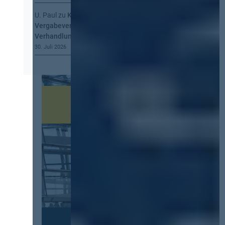
U. Paul
zu
Kommt eine EU-
Vergabeverordnung? Buy European, mehr
Verhandlung, mehr Steuerung
30. Juli 2026