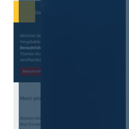
Immer informiert bleiben!
Möchten Sie keine Neuigkeiten aus dem
Vergabeblog verpassen? Per
E-Mail
Benachrichtigung
erhalten sie eine Nachricht zu
Themen Ihrer Wahl, sobald neue Beiträge
veröffentlicht werden.
Benachrichtigungen aktivieren
Meist gelesene Beiträge des Monats
Kommt eine EU-Vergabeverordnung?
Buy European, mehr Verhandlung, mehr