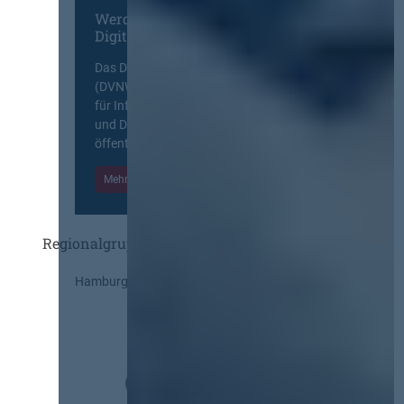
Werden Sie Mitglied im
Digitalen Netzwerk
Das Deutsche Vergabenetzwerk
(DVNW) ist eine exklusive Plattform
für Information, Wissensaustausch
und Diskurs zwischen allen am
öffentlichen Markt beteiligten Kräften.
Mehr Informationen
Einloggen
Regionalgruppen
Hamburg