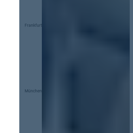
Frankfurt
München