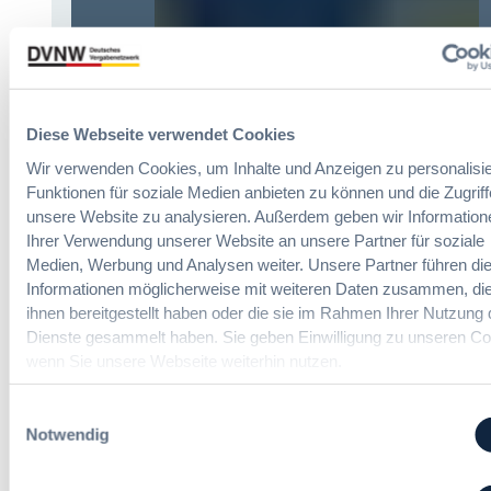
a
i
e
s
c
v
H
h
e
V
t
r
T
e
o
G
E
r
Diese Webseite verwendet Cookies
2
r
d
0
Wir verwenden Cookies, um Inhalte und Anzeigen zu personalisie
l
n
2
Funktionen für soziale Medien anbieten zu können und die Zugriff
e
u
6
i
unsere Website zu analysieren. Außerdem geben wir Information
n
:
c
Ihrer Verwendung unserer Website an unsere Partner für soziale
g
V
h
Medien, Werbung und Analysen weiter. Unsere Partner führen di
?
e
t
Informationen möglicherweise mit weiteren Daten zusammen, die
B
r
e
ihnen bereitgestellt haben oder die sie im Rahmen Ihrer Nutzung 
u
e
r
y
Dienste gesammelt haben. Sie geben Einwilligung zu unseren Co
i
u
E
wenn Sie unsere Webseite weiterhin nutzen.
n
Die DVNW Akademie
n
u
f
g
r
Einwilligungsauswahl
a
Passgenaue Seminare für
f
o
Notwendig
c
Vergabepraktikerinnen und
ü
p
h
Vergabepraktiker.
r
e
u
G