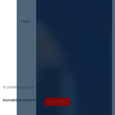
Berlin
© DVNW Deutsches Vergabenetzwerk GmbH
Kontakt
Impressum
Datenschutz
Infos & Tickets