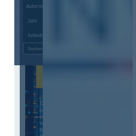
Autor:innen
Zurücksetzen
07. Oktober 2026 in Berlin
EVB-IT Thementag
Der Thementag für die
ergänzenden
Vertragsbedingungen von IT-
Beschaffung in der