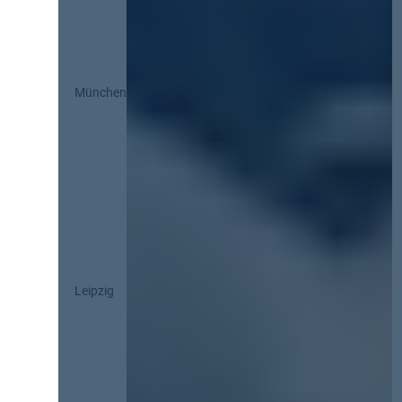
München
Leipzig