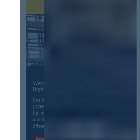
Werden Sie Mitglied im
Digitalen Netzwerk
Das Deutsche Vergabenetzwerk
(DVNW) ist eine exklusive Plattform
für Information, Wissensaustausch
und Diskurs zwischen allen am
öffentlichen Markt beteiligten Kräften.
Mehr Informationen
Einloggen