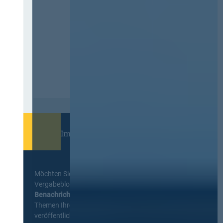
Immer informiert bleiben!
Möchten Sie keine Neuigkeiten aus dem
Vergabeblog verpassen? Per
E-Mail
Benachrichtigung
erhalten sie eine Nachricht zu
Themen Ihrer Wahl, sobald neue Beiträge
veröffentlicht werden.