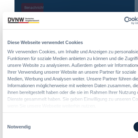
Benachrichtigungen aktivieren
Meist gelesene Beiträge des Monats
Diese Webseite verwendet Cookies
Wir verwenden Cookies, um Inhalte und Anzeigen zu personalisie
Kommt eine EU-Vergabeverordnung?
Funktionen für soziale Medien anbieten zu können und die Zugriff
Buy European, mehr Verhandlung, mehr
unsere Website zu analysieren. Außerdem geben wir Information
Steuerung
Ihrer Verwendung unserer Website an unsere Partner für soziale
Medien, Werbung und Analysen weiter. Unsere Partner führen di
Informationen möglicherweise mit weiteren Daten zusammen, die
:
Annett Hartwecker
ihnen bereitgestellt haben oder die sie im Rahmen Ihrer Nutzung 
K
Dienste gesammelt haben. Sie geben Einwilligung zu unseren Co
o
wenn Sie unsere Webseite weiterhin nutzen.
m
Das HVTG 2026: Vereinfachung der
m
Einwilligungsauswahl
Vergabe und Ausbau der Tariftreue in
t
Notwendig
Hessen
e
i