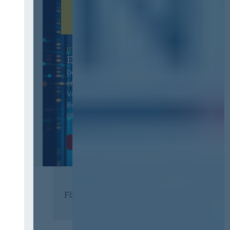
07. Oktober 2026 in Berlin
EVB-IT Thementag
Der Thementag für die
ergänzenden
Vertragsbedingungen von IT-
Beschaffung in der
öffentlichen Verwaltung
Zur Tagung
Förderer