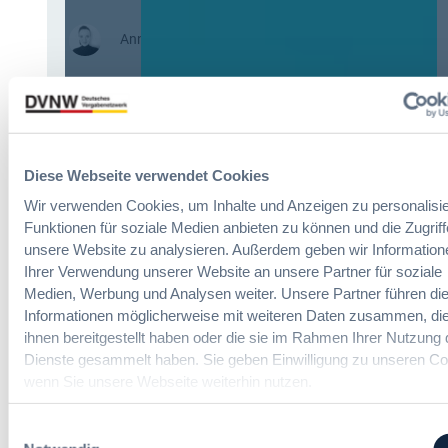
:
Annett Hartwecker
K
o
m
Das HVTG 2026: Vereinfachung der
m
Vergabe und Ausbau der Tariftreue in
t
Hessen
e
Diese Webseite verwendet Cookies
i
Wir verwenden Cookies, um Inhalte und Anzeigen zu personalisie
n
:
Dr. Peter Braun
Funktionen für soziale Medien anbieten zu können und die Zugriff
e
D
E
unsere Website zu analysieren. Außerdem geben wir Information
a
U
Ihrer Verwendung unserer Website an unsere Partner für soziale
s
-
Medien, Werbung und Analysen weiter. Unsere Partner führen di
§ 97a GWB: Leichte Erleichterung für
H
V
Informationen möglicherweise mit weiteren Daten zusammen, die
Gesamtvergaben
V
e
ihnen bereitgestellt haben oder die sie im Rahmen Ihrer Nutzung 
T
r
Dienste gesammelt haben. Sie geben Einwilligung zu unseren Co
G
g
wenn Sie unsere Webseite weiterhin nutzen.
:
Dr. Jan T. Tenner, LL.M.
2
a
§
0
b
Einwilligungsauswahl
9
2
e