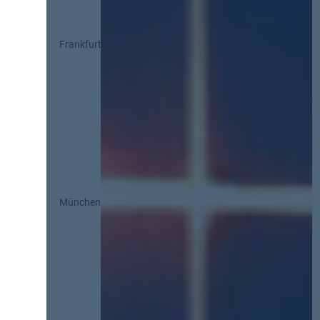
Frankfurt
München