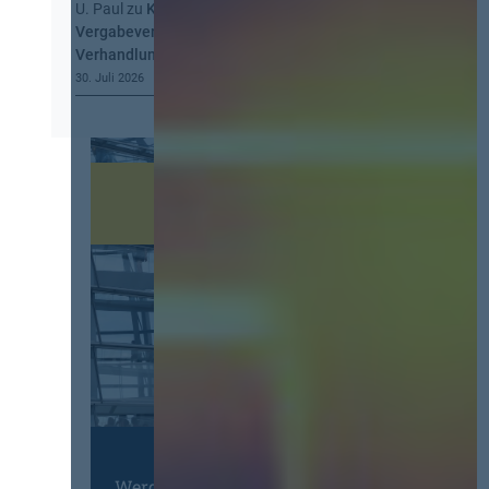
U. Paul
zu
Kommt eine EU-
Vergabeverordnung? Buy European, mehr
Verhandlung, mehr Steuerung
30. Juli 2026
Werden Sie Mitglied im