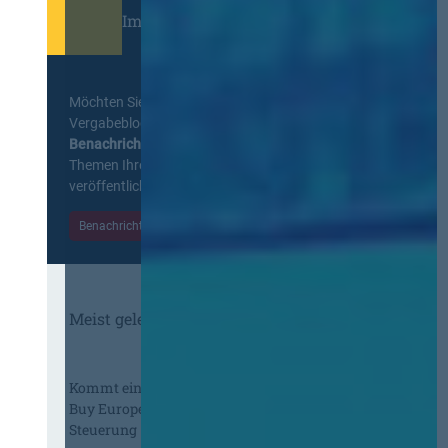
Immer informiert bleiben!
Möchten Sie keine Neuigkeiten aus dem
Vergabeblog verpassen? Per
E-Mail
Benachrichtigung
erhalten sie eine Nachricht zu
Themen Ihrer Wahl, sobald neue Beiträge
veröffentlicht werden.
Benachrichtigungen aktivieren
Meist gelesene Beiträge des Monats
Kommt eine EU-Vergabeverordnung?
Buy European, mehr Verhandlung, mehr
Steuerung