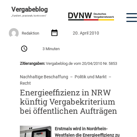
Vergabeblog
„Fundiert, praxisnah, kontrovers“
20. April 2010
Redaktion
3 Minuten
Zitierangaben:
Vergabeblog.de vom 20/04/2010 Nr. 5853
Nachhaltige Beschaffung
  –  
Politik und Markt
  –  
Recht
Energieeffizienz in NRW
künftig Vergabekriterium
bei öffentlichen Aufträgen
Erstmals wird in Nordrhein-
Westfalen die Energieeffizienz zu