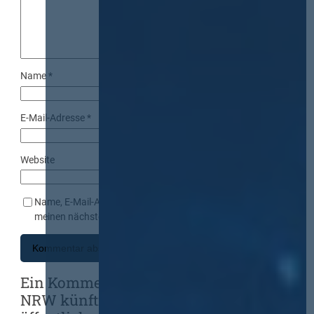
Name
*
E-Mail-Adresse
*
Website
Name, E-Mail-Adresse und Website in diesem Browser für
meinen nächsten Kommentar speichern.
Ein Kommentar zu „Energieeffizienz in
NRW künftig Vergabekriterium bei