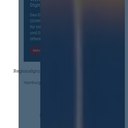
Digitalen Netzwerk
Das Deutsche Vergabenetzwerk
(DVNW) ist eine exklusive Plattform
für Information, Wissensaustausch
und Diskurs zwischen allen am
öffentlichen Markt beteiligten Kräften.
Mehr Informationen
Einloggen
Regionalgruppen
Hamburg