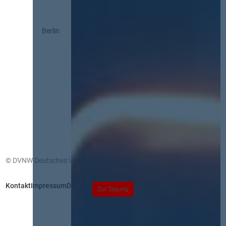
Berlin
© DVNW Deutsches Vergabenetzwerk GmbH
Kontakt
Impressum
Datenschutz
Zur Tagung