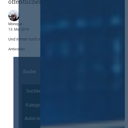
öffentlichen Aufträgen“
Monique
13. Mai 2010
Und immer noch nix. Ich warte auch!
Antworten
Suche
Autor:innen