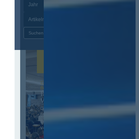
Zurücksetzen
12. & 13. November 2026 in
Berlin
13. Deutscher
Vergabetag
Der Jahreskongress für
öffentliches
Beschaffungswesen und
Vergaberecht