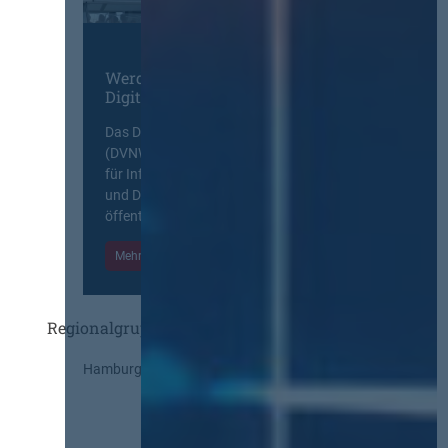
Werden Sie Mitglied im
Digitalen Netzwerk
Das Deutsche Vergabenetzwerk
(DVNW) ist eine exklusive Plattform
für Information, Wissensaustausch
und Diskurs zwischen allen am
öffentlichen Markt beteiligten Kräften.
Mehr Informationen
Einloggen
Regionalgruppen
Hamburg