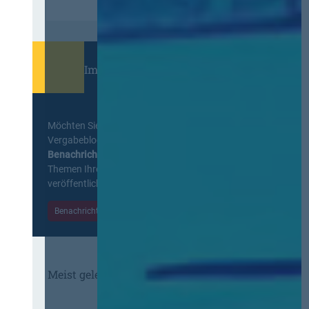
Immer informiert bleiben!
Möchten Sie keine Neuigkeiten aus dem
Vergabeblog verpassen? Per
E-Mail
Benachrichtigung
erhalten sie eine Nachricht zu
Themen Ihrer Wahl, sobald neue Beiträge
veröffentlicht werden.
Benachrichtigungen aktivieren
Meist gelesene Beiträge des Monats