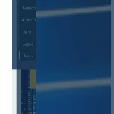
Autor:innen
Zurücksetzen
07. Oktober 2026 in Berlin
EVB-IT Thementag
Der Thementag für die
ergänzenden