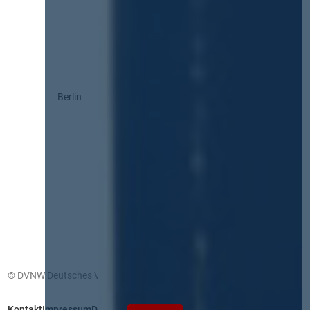
Berlin
© DVNW Deutsches Vergabenetzwerk GmbH
Kontakt
Impressum
Datenschutz