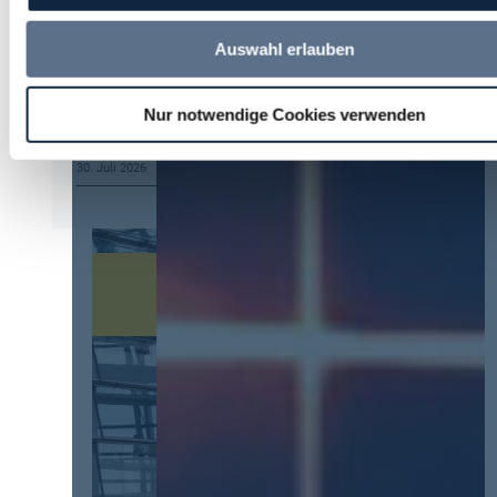
Vergabeverordnung? Buy European, mehr
Verhandlung, mehr Steuerung
Auswahl erlauben
4. August 2026
U. Paul
zu
Kommt eine EU-
Nur notwendige Cookies verwenden
Vergabeverordnung? Buy European, mehr
Verhandlung, mehr Steuerung
30. Juli 2026