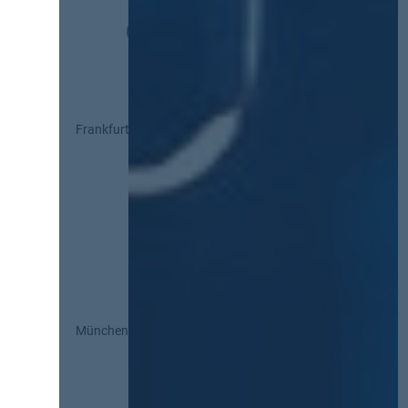
Frankfurt
München