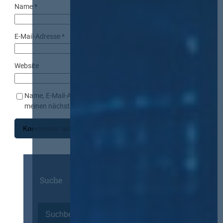
Name
*
E-Mail-Adresse
*
Website
Name, E-Mail-Adresse und Website in diesem Browser für
meinen nächsten Kommentar speichern.
Suche