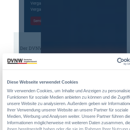
c
Vergabepraktikerinnen und
V
p
h
Vergabepraktiker.
e
e
t
r
a
Seminare entdecken
e
g
n
r
a
,
u
b
m
n
e
e
g
u
Der DVNW Stellenmarkt
h
f
n
r
ü
Ingenieur/-in Architektur / Bau
d
V
r
(m/w/d)
A
e
G
u
r
e
s
h
Diese Webseite verwendet Cookies
s
b
a
a
a
Vergabemanager (m/w/d)
Wir verwenden Cookies, um Inhalte und Anzeigen zu personalisie
n
m
u
Funktionen für soziale Medien anbieten zu können und die Zugriff
d
t
d
unsere Website zu analysieren. Außerdem geben wir Information
l
v
e
u
Ihrer Verwendung unserer Website an unsere Partner für soziale
e
r
n
Referent*in Vergabe und
Medien, Werbung und Analysen weiter. Unsere Partner führen di
r
T
g
Finanzmanagement
Informationen möglicherweise mit weiteren Daten zusammen, die
g
a
,
ihnen bereitgestellt haben oder die sie im Rahmen Ihrer Nutzung 