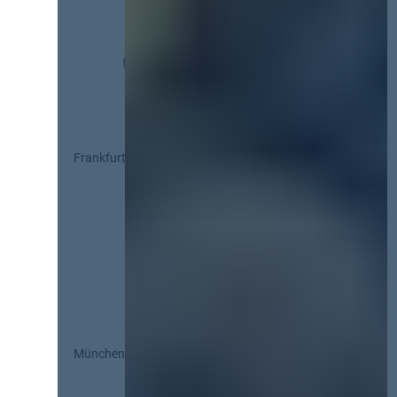
Frankfurt
München