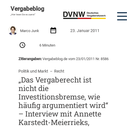
Vergabeblog
„Hier lesen Sie es zuerst“
23. Januar 2011
Marco Junk
6 Minuten
Zitierangaben:
Vergabeblog.de vom 23/01/2011 Nr. 8586
Politik und Markt
  –  
Recht
„Das Vergaberecht ist
nicht die
Investitionsbremse, wie
häufig argumentiert wird“
– Interview mit Annette
Karstedt-Meierrieks,