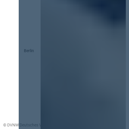
Berlin
© DVNW Deutsches Vergabenetzwerk GmbH