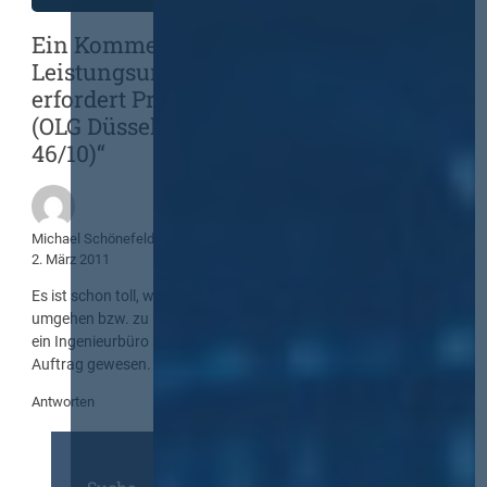
Ein Kommentar zu „Änderung des
Leistungsumfangs nach Submission
erfordert Preisanpassung der Bieter
(OLG Düsseldorf, 05.01.2011 – VII-Verg
46/10)“
Michael Schönefeld
2. März 2011
Es ist schon toll, wie „qualifizierte“ Auftraggeber die VOB zu
umgehen bzw. zu interpretieren versuchen. Das sollte einmal
ein Ingenieurbüro so dem AG vorschlagen. Es wäre sein letzter
Auftrag gewesen.
Antworten