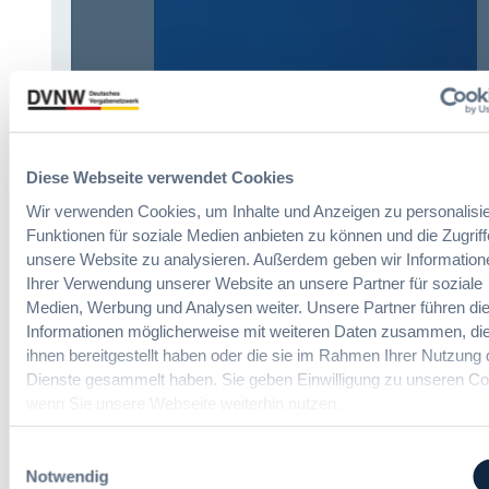
Diese Webseite verwendet Cookies
Wir verwenden Cookies, um Inhalte und Anzeigen zu personalisie
Funktionen für soziale Medien anbieten zu können und die Zugriff
Immer informiert bleiben!
unsere Website zu analysieren. Außerdem geben wir Information
Ihrer Verwendung unserer Website an unsere Partner für soziale
Medien, Werbung und Analysen weiter. Unsere Partner führen di
Möchten Sie keine Neuigkeiten aus dem
Informationen möglicherweise mit weiteren Daten zusammen, die
Vergabeblog verpassen? Per
E-Mail
ihnen bereitgestellt haben oder die sie im Rahmen Ihrer Nutzung 
Benachrichtigung
erhalten sie eine Nachricht zu
Dienste gesammelt haben. Sie geben Einwilligung zu unseren Co
Themen Ihrer Wahl, sobald neue Beiträge
wenn Sie unsere Webseite weiterhin nutzen.
veröffentlicht werden.
Einwilligungsauswahl
Benachrichtigungen aktivieren
Notwendig