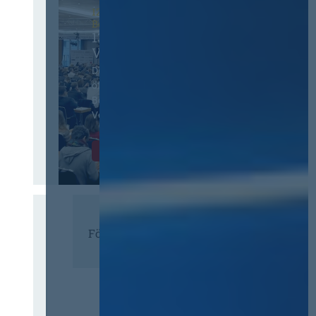
12. & 13. November 2026 in
Berlin
13. Deutscher
Vergabetag
Der Jahreskongress für
öffentliches
Beschaffungswesen und
Vergaberecht
Infos & Tickets
Förderer