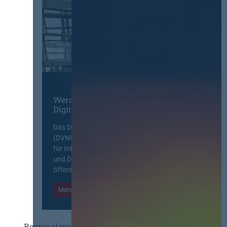
Werden Sie Mitglied im
Digitalen Netzwerk
Das Deutsche Vergabenetzwerk
(DVNW) ist eine exklusive Plattform
für Information, Wissensaustausch
und Diskurs zwischen allen am
öffentlichen Markt beteiligten Kräften.
Mehr Informationen
Einloggen
Regionalgruppen