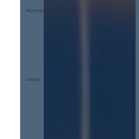
München
Leipzig