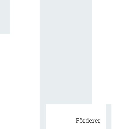
für die
ergänzend
Vertragsbe
gungen vo
IT-
Beschaffu
in der
öffentlich
Verwaltun
Zur Tagu
Förderer