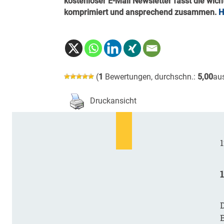
kostenloser
E-Mail Newsletter fasst die wic
komprimiert und ansprechend zusammen.
H
(
1
Bewertungen, durchschn.:
5,00
au
Druckansicht
1
D