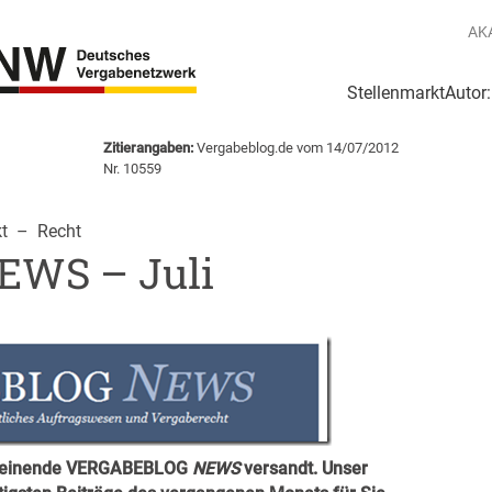
AK
Stellenmarkt
Autor
g
Login Netzwerk
Zitierangaben:
Vergabeblog.de vom 14/07/2012
Nr. 10559
t
  –  
Recht
WS – Juli
scheinende VERGABEBLOG
NEWS
versandt. Unser