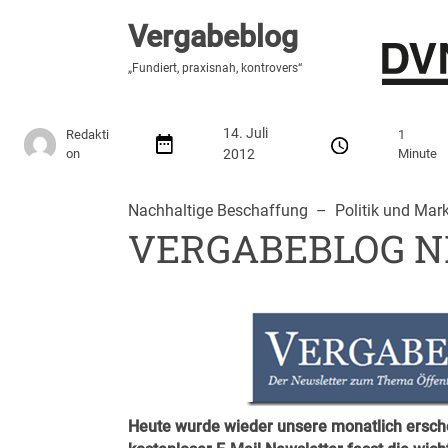
Vergabeblog
Vergabeblog
„Hier lesen Sie es zuerst“
„Fundiert, praxisnah, kontrovers“
Stellenmarkt
Autor:innen
Über den Vergabeblo
14. Juli
Redakti
1
on
2012
Minute
Nachhaltige Beschaffung
  –  
Politik und Mark
VERGABEBLOG NE
Heute wurde wieder unsere monatlich er