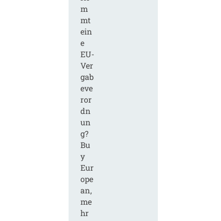
m
mt
ein
e
EU-
Ver
gab
eve
ror
dn
un
g?
Bu
y
Eur
ope
an,
me
hr