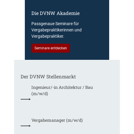
y
r
g
E
l
Die DVNW Akademie
d
u
e
e
r
i
Passgenaue Seminare für
r
o
c
Vergabepraktikerinnen und
V
p
h
Vergabepraktiker.
e
e
t
r
a
Seminare entdecken
e
g
n
r
a
,
u
b
m
n
e
e
g
u
Der DVNW Stellenmarkt
h
f
n
r
ü
Ingenieur/-in Architektur / Bau
d
V
r
(m/w/d)
A
e
G
u
r
e
s
h
s
b
a
a
a
Vergabemanager (m/w/d)
n
m
u
d
t
d
l