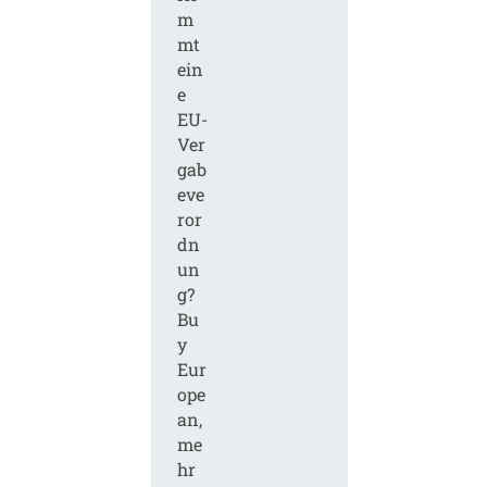
m
mt
ein
e
EU-
Ver
gab
eve
ror
dn
un
g?
Bu
y
Eur
ope
an,
me
hr