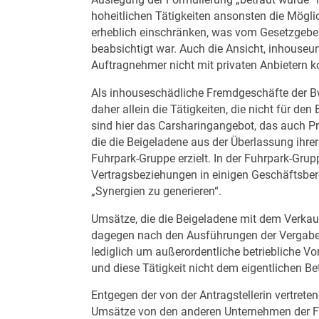
Auslegung der Formulierung „betraut wurde“ 
hoheitlichen Tätigkeiten ansonsten die Mögli
erheblich einschränken, was vom Gesetzgeber
beabsichtigt war. Auch die Ansicht, inhouseun
Auftragnehmer nicht mit privaten Anbietern k
Als inhouseschädliche Fremdgeschäfte der B
daher allein die Tätigkeiten, die nicht für den
sind hier das Carsharingangebot, das auch P
die die Beigeladene aus der Überlassung ihre
Fuhrpark-Gruppe erzielt. In der Fuhrpark-Grup
Vertragsbeziehungen in einigen Geschäftsb
„Synergien zu generieren“.
Umsätze, die die Beigeladene mit dem Verkauf
dagegen nach den Ausführungen der Vergabeka
lediglich um außerordentliche betriebliche
und diese Tätigkeit nicht dem eigentlichen Be
Entgegen der von der Antragstellerin vertret
Umsätze von den anderen Unternehmen der Fu