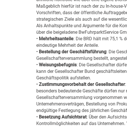
Maßgeblich hierfür ist nach der zu In-hous
Vorschriften, dass der öffentliche Auftragge
strategischen Ziele als auch auf die wesent
Als Anhaltspunkte und Argumente für die Ko
über die beigeladene BwFuhrparktService Gm
•
Mehrheitsanteile
: Die BRD hält mit 75,1 %
eindeutige Mehrheit der Anteile.
•
Bestellung der Geschäftsführung
: Die Ges
Gesellschafterversammlung bestellt, angestel
•
Weisungsbefugnis
: Die Gesellschafter dür
kann der Gesellschafter Bund geschäftsleitend
Geschäftspolitik aufstellen.
•
Zustimmungsvorbehalt der Gesellschafter
besonders bedeutende Geschäfte dürfen nur 
Gesellschafterversammlung vorgenommen wer
Unternehmensverträgen, Bestellung von Prokur
endgültige Festlegung des jährlichen Geschäf
•
Besetzung Aufsichtsrat
: Über den Aufsichts
Kontrollmöglichkeiten auf das Unternehmen. 