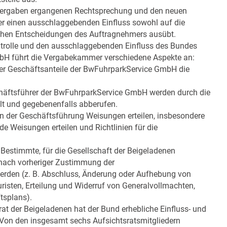
e-Vergaben ergangenen Rechtsprechung und den neuen
ber einen ausschlaggebenden Einfluss sowohl auf die
lichen Entscheidungen des Auftragnehmers ausübt.
ntrolle und den ausschlaggebenden Einfluss des Bundes
bH führt die Vergabekammer verschiedene Aspekte an:
 der Geschäftsanteile der BwFuhrparkService GmbH die
chäftsführer der BwFuhrparkService GmbH werden durch die
lt und gegebenenfalls abberufen.
fen der Geschäftsführung Weisungen erteilen, insbesondere
e Weisungen erteilen und Richtlinien für die
: Bestimmte, für die Gesellschaft der Beigeladenen
nach vorheriger Zustimmung der
den (z. B. Abschluss, Änderung oder Aufhebung von
isten, Erteilung und Widerruf von Generalvollmachten,
tsplans).
rat der Beigeladenen hat der Bund erhebliche Einfluss- und
Von den insgesamt sechs Aufsichtsratsmitgliedern