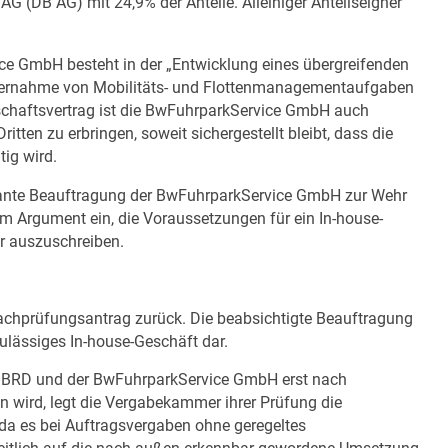
G (DB AG) mit 24,9% der Anteile. Alleiniger Anteilseigner
e GmbH besteht in der „Entwicklung eines übergreifenden
bernahme von Mobilitäts- und Flottenmanagementaufgaben
schaftsvertrag ist die BwFuhrparkService GmbH auch
tten zu erbringen, soweit sichergestellt bleibt, dass die
tig wird.
eplante Beauftragung der BwFuhrparkService GmbH zur Wehr
m Argument ein, die Voraussetzungen für ein In-house-
er auszuschreiben.
chprüfungsantrag zurück. Die beabsichtigte Beauftragung
zulässiges In-house-Geschäft dar.
r BRD und der BwFuhrparkService GmbH erst nach
en wird, legt die Vergabekammer ihrer Prüfung die
 da es bei Auftragsvergaben ohne geregeltes