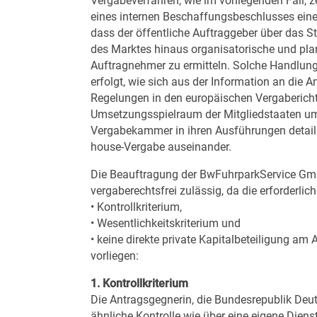
Vergabeverfahren, wie im vorliegenden Fall,
eines internen Beschaffungsbeschlusses eine
dass der öffentliche Auftraggeber über das 
des Marktes hinaus organisatorische und pl
Auftragnehmer zu ermitteln. Solche Handlung
erfolgt, wie sich aus der Information an die 
Regelungen in den europäischen Vergaberichtli
Umsetzungsspielraum der Mitgliedstaaten umz
Vergabekammer in ihren Ausführungen detaill
house-Vergabe auseinander.
Die Beauftragung der BwFuhrparkService Gm
vergaberechtsfrei zulässig, da die erforderli
• Kontrollkriterium,
• Wesentlichkeitskriterium und
• keine direkte private Kapitalbeteiligung am
vorliegen:
1. Kontrollkriterium
Die Antragsgegnerin, die Bundesrepublik Deu
ähnliche Kontrolle wie über eine eigene Dienst