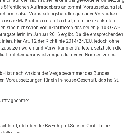
 zeitlich auf die nach außen erkennbar gewordene Umsetzung
s öffentlichen Auftraggebers ankommt; Voraussetzung ist,
Stadium bloßer Vorbereitungshandlungen oder Vorstudien
anerische Maßnahmen ergriffen hat, um einen konkreten
en sind hier schon vor Inkrafttreten des neuen § 108 GWB
Antragstellerin im Januar 2016 ergibt. Da die entsprechenden
nien, hier Art. 12 der Richtlinie 2014/24/EU, jedoch ohne
usetzen waren und Vorwirkung entfalteten, setzt sich die
iert mit den Voraussetzungen der neuen Normen zur In-
bH ist nach Ansicht der Vergabekammer des Bundes
chen Voraussetzungen für ein In-house-Geschäft, das heißt,
 Auftragnehmer,
tschland, übt über die BwFuhrparkService GmbH eine
stelle aus.