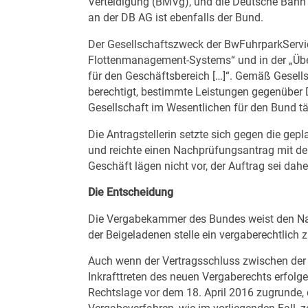
Verteidigung (BMVg), und die Deutsche Bahn A
an der DB AG ist ebenfalls der Bund.
Der Gesellschaftszweck der BwFuhrparkServic
Flottenmanagement-Systems“ und in der „Ü
für den Geschäftsbereich […]“. Gemäß Gesell
berechtigt, bestimmte Leistungen gegenüber Dri
Gesellschaft im Wesentlichen für den Bund tä
Die Antragstellerin setzte sich gegen die g
und reichte einen Nachprüfungsantrag mit de
Geschäft lägen nicht vor, der Auftrag sei dah
Die Entscheidung
Die Vergabekammer des Bundes weist den Na
der Beigeladenen stelle ein vergaberechtlich 
Auch wenn der Vertragsschluss zwischen de
Inkrafttreten des neuen Vergaberechts erfolg
Rechtslage vor dem 18. April 2016 zugrunde,