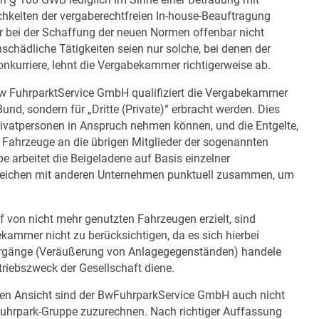
in § 108 GWB lediglich im Sinne einer Betrauung mit
chkeiten der vergaberechtfreien In-house-Beauftragung
 bei der Schaffung der neuen Normen offenbar nicht
schädliche Tätigkeiten seien nur solche, bei denen der
onkurriere, lehnt die Vergabekammer richtigerweise ab.
w FuhrparktService GmbH qualifiziert die Vergabekammer
 Bund, sondern für „Dritte (Private)“ erbracht werden. Dies
rivatpersonen in Anspruch nehmen können, und die Entgelte,
r Fahrzeuge an die übrigen Mitglieder der sogenannten
pe arbeitet die Beigeladene auf Basis einzelner
ereichen mit anderen Unternehmen punktuell zusammen, um
 von nicht mehr genutzten Fahrzeugen erzielt, sind
mmer nicht zu berücksichtigen, da es sich hierbei
 Vorgänge (Veräußerung von Anlagegegenständen) handele
triebszweck der Gesellschaft diene.
enen Ansicht sind der BwFuhrparkService GmbH auch nicht
hrpark-Gruppe zuzurechnen. Nach richtiger Auffassung