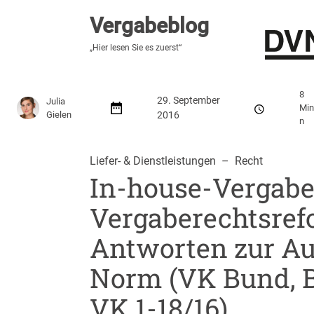
Vergabeblog
Vergabeblog
„Fundiert, praxisnah, kontrovers“
„Hier lesen Sie es zuerst“
Stellenmarkt
Autor:innen
Über den Vergabeblo
8
29. September
Julia
Min
Gielen
2016
n
Liefer- & Dienstleistungen
  –  
Recht
In-house-Vergabe
Vergaberechtsref
Antworten zur Au
Norm (VK Bund, Be
VK 1-18/16)