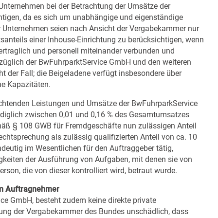
Unternehmen bei der Betrachtung der Umsätze der
tigen, da es sich um unabhängige und eigenständige
er Unternehmen seien nach Ansicht der Vergabekammer nur
nteils einer Inhouse-Einrichtung zu berücksichtigen, wenn
vertraglich und personell miteinander verbunden und
bezüglich der BwFuhrparktService GmbH und den weiteren
 der Fall; die Beigeladene verfügt insbesondere über
he Kapazitäten.
achtenden Leistungen und Umsätze der BwFuhrparkService
ediglich zwischen 0,01 und 0,16 % des Gesamtumsatzes
gemäß § 108 GWB für Fremdgeschäfte nun zulässigen Anteil
htsprechung als zulässig qualifizierten Anteil von ca. 10
eutig im Wesentlichen für den Auftraggeber tätig,
igkeiten der Ausführung von Aufgaben, mit denen sie von
rson, die von dieser kontrolliert wird, betraut wurde.
 am Auftragnehmer
ce GmbH, besteht zudem keine direkte private
assung der Vergabekammer des Bundes unschädlich, dass