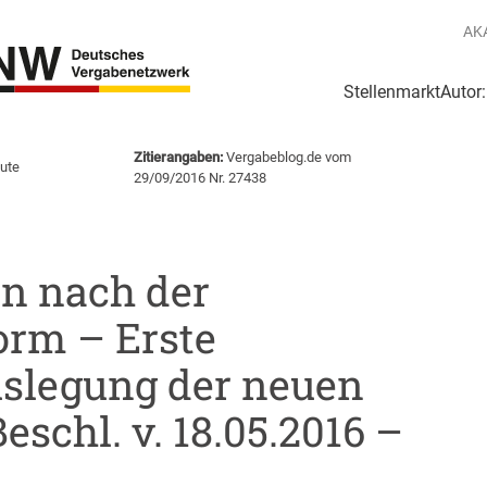
AK
Stellenmarkt
Autor
g
Login Netzwerk
Zitierangaben:
Vergabeblog.de vom
ute
29/09/2016 Nr. 27438
n nach der
orm – Erste
slegung der neuen
schl. v. 18.05.2016 –