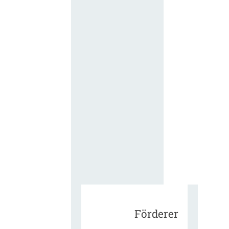
für die
ergänzend
Vertragsbe
gungen vo
IT-
Beschaffu
in der
öffentlich
Verwaltun
Zur Tagu
Förderer