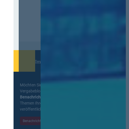
Immer informiert bleiben!
Möchten Sie keine Neuigkeiten aus dem
Vergabeblog verpassen? Per
E-Mail
Benachrichtigung
erhalten sie eine Nachricht zu
Themen Ihrer Wahl, sobald neue Beiträge
veröffentlicht werden.
Benachrichtigungen aktivieren