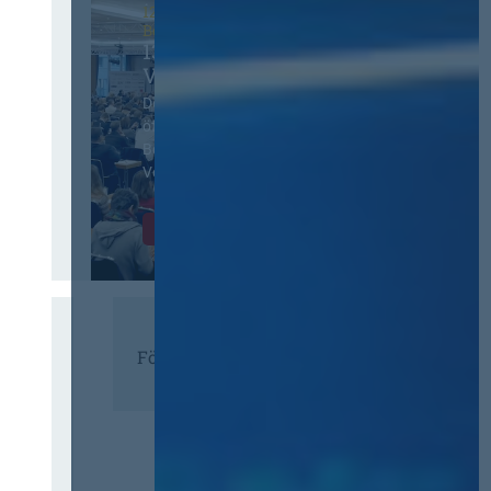
12. & 13. November 2026 in
Berlin
13. Deutscher
Vergabetag
Der Jahreskongress für
öffentliches
Beschaffungswesen und
Vergaberecht
Infos & Tickets
Förderer