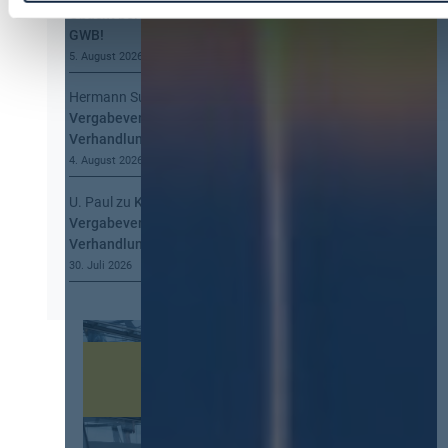
Obacht bei der Information nach § 134
GWB!
5. August 2026
Hermann Summa
zu
Kommt eine EU-
Vergabeverordnung? Buy European, mehr
Verhandlung, mehr Steuerung
4. August 2026
U. Paul
zu
Kommt eine EU-
Vergabeverordnung? Buy European, mehr
Verhandlung, mehr Steuerung
30. Juli 2026