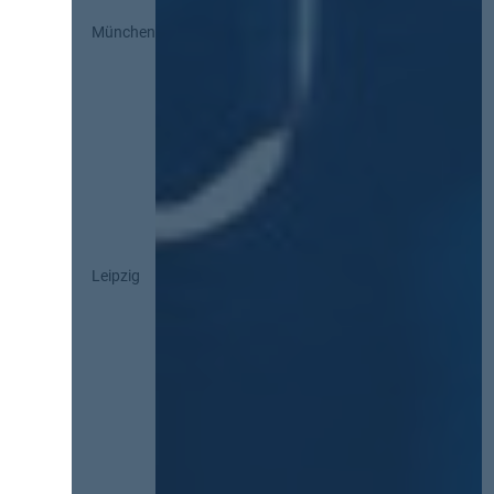
München
Leipzig