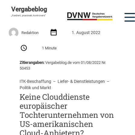
Vergabeblog
„Fundiert, praxisnah, kontrovers“
1. August 2022
Redaktion
1 Minute
Zitierangaben:
Vergabeblog.de vom 01/08/2022 Nr.
50453
ITK-Beschaffung
  –  
Liefer- & Dienstleistungen
  –  
Politik und Markt
Keine Clouddienste
europäischer
Tochterunternehmen von
US-amerikanischen
Cloud-Anbietern?