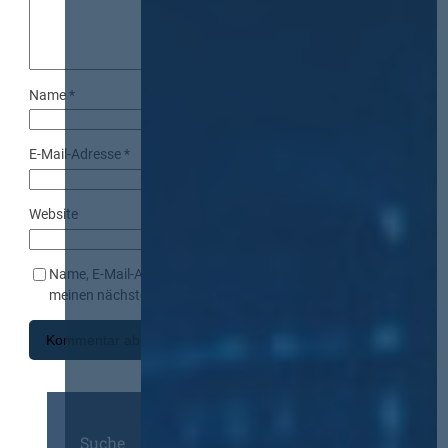
Name
*
E-Mail-Adresse
*
Website
Name, E-Mail-Adresse und Website in diesem Browser für
meinen nächsten Kommentar speichern.
Suche