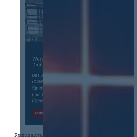
Werden Sie Mitglied im
Digitalen Netzwerk
Das Deutsche Vergabenetzwerk
(DVNW) ist eine exklusive Plattform
für Information, Wissensaustausch
und Diskurs zwischen allen am
öffentlichen Markt beteiligten Kräften.
Mehr Informationen
Einloggen
Regionalgruppen