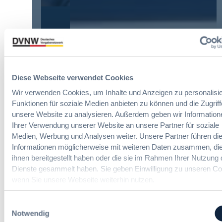
u
u
E
n
y
r
g
E
l
Die DVNW Akademie
d
u
e
e
r
i
Passgenaue Seminare für
r
o
c
Vergabepraktikerinnen und
V
p
h
Vergabepraktiker.
e
e
Diese Webseite verwendet Cookies
t
r
a
Wir verwenden Cookies, um Inhalte und Anzeigen zu personalisie
Seminare entdecken
e
g
n
Funktionen für soziale Medien anbieten zu können und die Zugriff
r
a
,
u
unsere Website zu analysieren. Außerdem geben wir Information
b
m
n
Ihrer Verwendung unserer Website an unsere Partner für soziale
e
e
g
Medien, Werbung und Analysen weiter. Unsere Partner führen di
u
Der DVNW Stellenmarkt
h
f
Informationen möglicherweise mit weiteren Daten zusammen, die
n
r
ü
Ingenieur/-in Architektur / Bau
ihnen bereitgestellt haben oder die sie im Rahmen Ihrer Nutzung 
d
V
r
(m/w/d)
A
Dienste gesammelt haben. Sie geben Einwilligung zu unseren Co
e
G
u
wenn Sie unsere Webseite weiterhin nutzen.
r
e
s
h
s
b
a
Einwilligungsauswahl
a
a
Vergabemanager (m/w/d)
n
Notwendig
m
u