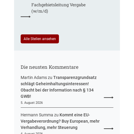
f
h
Fachgebiets­leitung Vergabe
n
t
r
(w/m/d)
r
S
e
t
u
e
e
u
i
Alle Stellen ansehen
e
n
r
H
u
e
n
s
g
Die neusten Kommentare
s
e
Martin Adams
zu
Transparenzgrundsatz
n
schlägt Geheimhaltungsinteressen!
Obacht bei der Information nach § 134
GWB!
5. August 2026
Hermann Summa
zu
Kommt eine EU-
Vergabeverordnung? Buy European, mehr
Verhandlung, mehr Steuerung
4. August 2026