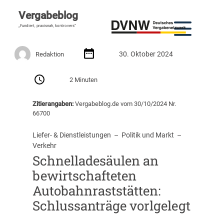
Vergabeblog
„Fundiert, praxisnah, kontrovers“
30. Oktober 2024
Redaktion
2 Minuten
Zitierangaben:
Vergabeblog.de vom 30/10/2024 Nr.
66700
Liefer- & Dienstleistungen
  –  
Politik und Markt
  –  
Verkehr
Schnelladesäulen an
bewirtschafteten
Autobahnraststätten:
Schlussanträge vorlgelegt