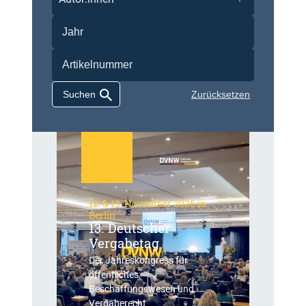
Zurücksetzen
12. & 13. November 2026 in
Berlin
13. Deutscher
Vergabetag
Der Jahreskongress für
öffentliches
Beschaffungswesen und
Vergaberecht