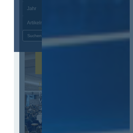
Zurücksetzen
12. & 13. November 2026 in
Berlin
13. Deutscher
Vergabetag
Der Jahreskongress für
öffentliches
Beschaffungswesen und
Vergaberecht