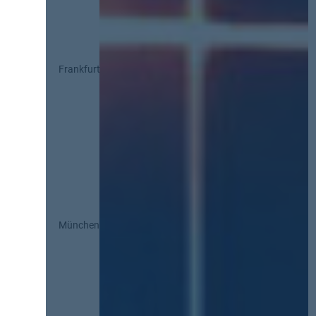
Frankfurt
München