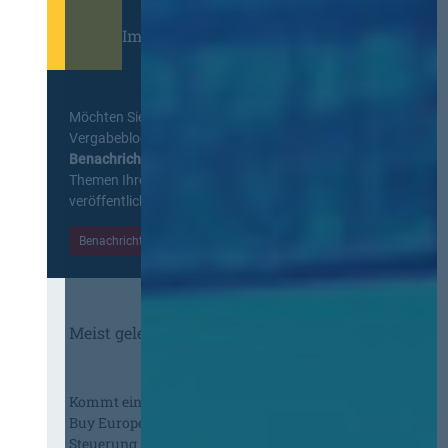
Immer informiert bleiben!
Möchten Sie keine Neuigkeiten aus dem
Vergabeblog verpassen? Per
E-Mail
Benachrichtigung
erhalten sie eine Nachricht zu
Themen Ihrer Wahl, sobald neue Beiträge
veröffentlicht werden.
Benachrichtigungen aktivieren
Meist gelesene Beiträge des Monats
Kommt eine EU-Vergabeverordnung?
Buy European, mehr Verhandlung, mehr
Steuerung