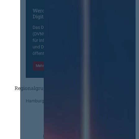
Werden Sie Mitglied im
Digitalen Netzwerk
Das Deutsche Vergabenetzwerk
(DVNW) ist eine exklusive Plattform
für Information, Wissensaustausch
und Diskurs zwischen allen am
öffentlichen Markt beteiligten Kräften.
Mehr Informationen
Einloggen
Regionalgruppen
Hamburg