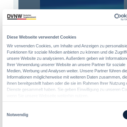
e
V
6
v
g
:
e
O
V
r
v
e
o
o
r
r
r
e
Diese Webseite verwendet Cookies
d
d
i
n
Wir verwenden Cookies, um Inhalte und Anzeigen zu personalisie
e
n
u
Funktionen für soziale Medien anbieten zu können und die Zugriff
r
f
n
g
unsere Website zu analysieren. Außerdem geben wir Information
a
g
r
Ihrer Verwendung unserer Website an unsere Partner für soziale
c
?
ö
Medien, Werbung und Analysen weiter. Unsere Partner führen di
h
B
ß
Informationen möglicherweise mit weiteren Daten zusammen, die
u
u
t
ihnen bereitgestellt haben oder die sie im Rahmen Ihrer Nutzung 
n
y
e
g
Dienste gesammelt haben. Sie geben Einwilligung zu unseren Co
E
n
d
wenn Sie unsere Webseite weiterhin nutzen.
u
R
Die DVNW Akademie
e
r
e
r
o
Einwilligungsauswahl
f
Passgenaue Seminare für
V
p
Notwendig
o
Vergabepraktikerinnen und
e
e
r
Vergabepraktiker.
r
a