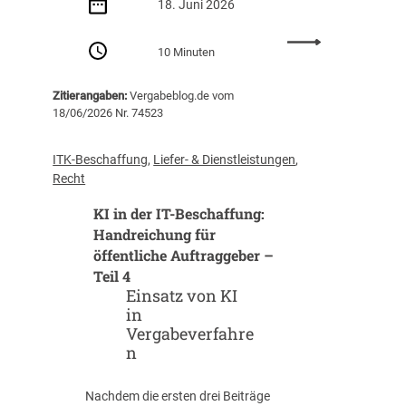
18. Juni 2026
:
10 Minuten
D
i
Zitierangaben:
Vergabeblog.de vom
g
18/06/2026 Nr. 74523
i
t
a
ITK-Beschaffung
, 
Liefer- & Dienstleistungen
, 
l
Recht
e
KI in der IT-Beschaffung:
S
o
Handreichung für
u
öffentliche Auftraggeber –
v
Teil 4
e
Einsatz von KI
r
in
ä
Vergabeverfahre
n
n
i
t
Nachdem die ersten drei Beiträge
ä