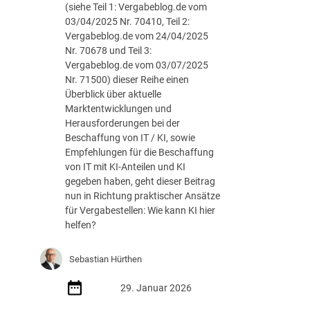
(siehe Teil 1: Vergabeblog.de vom
t
03/04/2025 Nr. 70410, Teil 2:
b
Vergabeblog.de vom 24/04/2025
e
Nr. 70678 und Teil 3:
g
Vergabeblog.de vom 03/07/2025
i
Nr. 71500) dieser Reihe einen
n
Überblick über aktuelle
n
Marktentwicklungen und
t
Herausforderungen bei der
n
Beschaffung von IT / KI, sowie
i
Empfehlungen für die Beschaffung
c
von IT mit KI-Anteilen und KI
h
gegeben haben, geht dieser Beitrag
t
nun in Richtung praktischer Ansätze
i
für Vergabestellen: Wie kann KI hier
m
helfen?
R
e
c
Sebastian Hürthen
h
29. Januar 2026
e
n