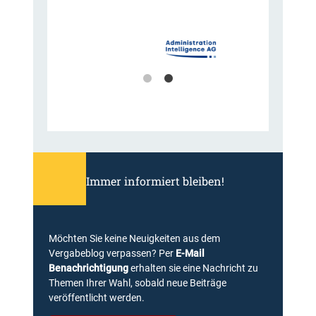
r
e
n
–
w
e
l
c
h
e
W
e
Immer informiert bleiben!
r
k
z
e
Möchten Sie keine Neuigkeiten aus dem
u
Vergabeblog verpassen? Per
E-Mail
g
Benachrichtigung
erhalten sie eine Nachricht zu
e
Themen Ihrer Wahl, sobald neue Beiträge
g
veröffentlicht werden.
i