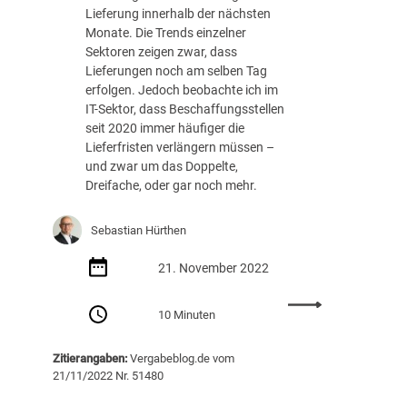
n
Lieferung innerhalb der nächsten
t
:
Monate. Die Trends einzelner
e
D
Sektoren zeigen zwar, dass
r
i
Lieferungen noch am selben Tag
l
e
erfolgen. Jedoch beobachte ich im
a
U
IT-Sektor, dass Beschaffungsstellen
g
f
seit 2020 immer häufiger die
e
A
Lieferfristen verlängern müssen –
n
B
und zwar um das Doppelte,
–
2
Dreifache, oder gar noch mehr.
o
0
d
1
e
Sebastian Hürthen
8
r
–
w
21. November 2022
O
i
l
e
:
10 Minuten
d
b
L
i
e
i
e
Zitierangaben:
Vergabeblog.de vom
h
e
,
21/11/2022 Nr. 51480
i
f
b
n
e