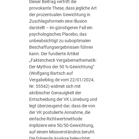
Dieser Beitrag vertritt die
f
e
provokante These, dass jegliche Art
f
r
der prozentualen Gewichtung in
e
V
Zuschlagsformeln eine Illusion
n
e
darstellt – im günstigeren Fall ein
t
r
psychologisches Placebo, das
l
w
unbeabsichtigt zu suboptimalen
i
e
Beschaffungsergebnissen führen
c
n
kann. Der fundierte Artikel
h
d
„Faktencheck Vergabemathematik:
e
u
Der Mythos der 50 %-Gewichtung“
A
n
(Wolfgang Bartsch auf
u
g
Vergabeblog.de vom 22/01/2024,
f
K
Nr. 55542) widmet sich mit
t
ü
akribischer Genauigkeit der
r
n
Entscheidung der VK Lüneburg und
a
s
legt überzeugend dar, dass die von
g
t
der VK postulierte Annahme, die
g
l
einfache Richtwertmethode
e
i
impliziere eine 50/50-Gewichtung,
b
c
auf einem Missverständnis beruht.
e
h
Die folgende Analyse beleuchtet
r