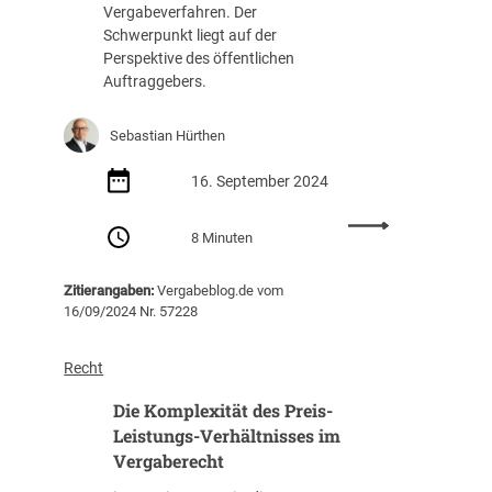
Vergabeverfahren. Der
f
T
Schwerpunkt liegt auf der
u
e
Perspektive des öffentlichen
n
i
Auftraggebers.
g
l
:
2
H
Sebastian Hürthen
a
n
16. September 2024
d
r
:
8 Minuten
e
A
i
s
Zitierangaben:
Vergabeblog.de vom
c
p
16/09/2024 Nr. 57228
h
e
u
k
n
t
Recht
g
e
f
Die Komplexität des Preis-
b
ü
e
Leistungs-Verhältnisses im
r
i
Vergaberecht
ö
d