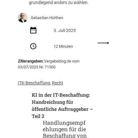
grundlegend anders zu wählen.
t
l
i
Sebastian Hürthen
c
3. Juli 2025
h
e
:
A
12 Minuten
K
u
I
f
Zitierangaben:
Vergabeblog.de vom
i
t
03/07/2025 Nr. 71500
n
r
d
a
e
g
ITK-Beschaffung
, 
Recht
r
g
KI in der IT-Beschaffung:
I
e
T
Handreichung für
b
-
öffentliche Auftraggeber –
e
B
r
Teil 2
e
–
Handlungsempf
s
T
ehlungen für die
c
e
Beschaffung von