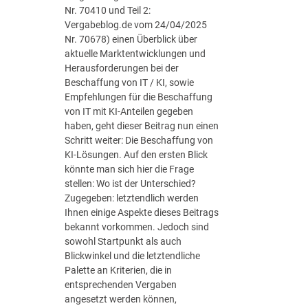
g
Nr. 70410 und Teil 2:
:
Vergabeblog.de vom 24/04/2025
H
Nr. 70678) einen Überblick über
a
aktuelle Marktentwicklungen und
n
Herausforderungen bei der
d
Beschaffung von IT / KI, sowie
r
Empfehlungen für die Beschaffung
e
von IT mit KI-Anteilen gegeben
i
haben, geht dieser Beitrag nun einen
c
Schritt weiter: Die Beschaffung von
h
KI-Lösungen. Auf den ersten Blick
u
könnte man sich hier die Frage
n
stellen: Wo ist der Unterschied?
g
Zugegeben: letztendlich werden
f
Ihnen einige Aspekte dieses Beitrags
ü
bekannt vorkommen. Jedoch sind
r
sowohl Startpunkt als auch
ö
Blickwinkel und die letztendliche
f
Palette an Kriterien, die in
f
entsprechenden Vergaben
e
angesetzt werden können,
n