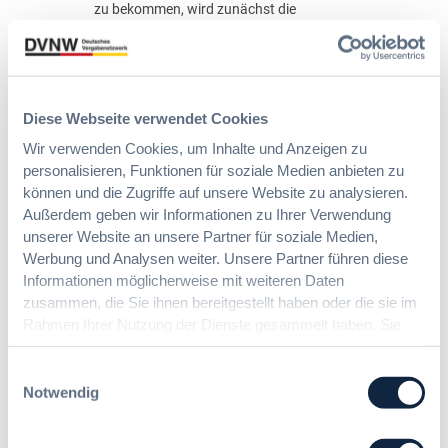
zu bekommen, wird zunächst die
g
Historie und der Hintergrund der
s
UfAB beleuchtet, um im Weiteren die
-
überholten Aspekte zu beleuchten
V
und die Vorzüge der Arbeit mit der
e
UfAB darzustellen.
r
Diese Webseite verwendet Cookies
h
Wir verwenden Cookies, um Inhalte und Anzeigen zu
ä
Sebastian Hürthen
personalisieren, Funktionen für soziale Medien anbieten zu
l
können und die Zugriffe auf unsere Website zu analysieren.
t
29. Juni 2023
Außerdem geben wir Informationen zu Ihrer Verwendung
n
unserer Website an unsere Partner für soziale Medien,
i
:
Werbung und Analysen weiter. Unsere Partner führen diese
9 Minuten
s
U
Informationen möglicherweise mit weiteren Daten
s
n
zusammen, die Sie ihnen bereitgestellt haben oder die sie im
e
Zitierangaben:
Vergabeblog.de vom
t
Rahmen Ihrer Nutzung der Dienste gesammelt haben. Sie
29/06/2023 Nr. 53844
s
e
geben Einwilligung zu unseren Cookies, wenn Sie unsere
i
r
m
Webseite weiterhin nutzen.
Einwilligungsauswahl
l
Recht
V
Notwendig
a
e
Aufbau von
g
r
e
Vergabeunterlagen – oder