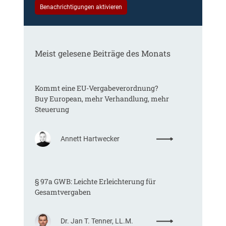
b
Benachrichtigungen aktivieren
t
e
s
?
Meist gelesene Beiträge des Monats
Kommt eine EU-Vergabeverordnung?
Buy European, mehr Verhandlung, mehr
Steuerung
:
Annett Hartwecker
K
o
m
§ 97a GWB: Leichte Erleichterung für
m
Gesamtvergaben
t
e
i
:
Dr. Jan T. Tenner, LL.M.
n