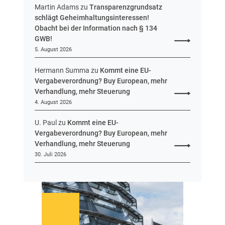
u
Martin Adams
zu
Transparenzgrundsatz
e
schlägt Geheimhaltungsinteressen!
i
Obacht bei der Information nach § 134
n
GWB!
H
5. August 2026
e
s
Hermann Summa
zu
Kommt eine EU-
s
Vergabeverordnung? Buy European, mehr
e
Verhandlung, mehr Steuerung
n
4. August 2026
U. Paul
zu
Kommt eine EU-
Vergabeverordnung? Buy European, mehr
Verhandlung, mehr Steuerung
30. Juli 2026