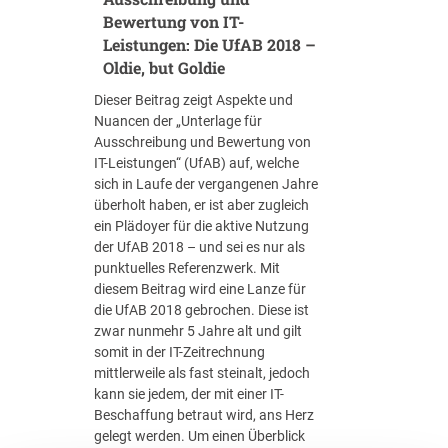
i
x
Bewertung von IT-
c
i
Leistungen: Die UfAB 2018 –
h
t
Oldie, but Goldie
e
ä
n
Dieser Beitrag zeigt Aspekte und
t
V
Nuancen der „Unterlage für
d
e
Ausschreibung und Bewertung von
e
r
IT-Leistungen“ (UfAB) auf, welche
s
g
sich in Laufe der vergangenen Jahre
P
a
überholt haben, er ist aber zugleich
r
b
ein Plädoyer für die aktive Nutzung
e
e
der UfAB 2018 – und sei es nur als
i
v
punktuelles Referenzwerk. Mit
s
e
diesem Beitrag wird eine Lanze für
-
r
die UfAB 2018 gebrochen. Diese ist
L
f
zwar nunmehr 5 Jahre alt und gilt
e
a
somit in der IT-Zeitrechnung
i
h
mittlerweile als fast steinalt, jedoch
s
r
kann sie jedem, der mit einer IT-
t
e
Beschaffung betraut wird, ans Herz
u
n
gelegt werden. Um einen Überblick
n