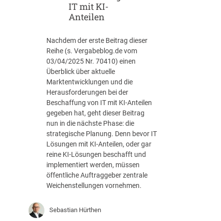
h
i
IT mit KI-
a
l
Anteilen
f
4
f
Nachdem der erste Beitrag dieser
u
Reihe (s. Vergabeblog.de vom
n
03/04/2025 Nr. 70410) einen
g
Überblick über aktuelle
:
Marktentwicklungen und die
H
Herausforderungen bei der
a
Beschaffung von IT mit KI-Anteilen
n
gegeben hat, geht dieser Beitrag
d
nun in die nächste Phase: die
r
strategische Planung. Denn bevor IT
e
Lösungen mit KI-Anteilen, oder gar
i
reine KI-Lösungen beschafft und
c
implementiert werden, müssen
h
öffentliche Auftraggeber zentrale
u
Weichenstellungen vornehmen.
n
g
f
Sebastian Hürthen
ü