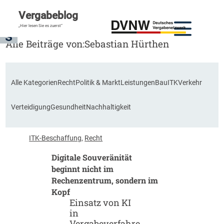
Vergabeblog
„Hier lesen Sie es zuerst“
Alle Beiträge von:
Sebastian Hürthen
Alle Kategorien
Recht
Politik & Markt
Leistungen
Bau
ITK
Verkehr
Verteidigung
Gesundheit
Nachhaltigkeit
ITK-Beschaffung
, 
Recht
Digitale Souveränität
beginnt nicht im
Rechenzentrum, sondern im
Kopf
Einsatz von KI
in
Vergabeverfahre