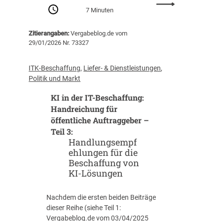
:
z
7 Minuten
K
e
I
n
Zitierangaben:
Vergabeblog.de vom
i
t
29/01/2026 Nr. 73327
n
r
d
u
e
m
ITK-Beschaffung
, 
Liefer- & Dienstleistungen
, 
r
,
Politik und Markt
I
s
KI in der IT-Beschaffung:
T
o
-
Handreichung für
n
B
öffentliche Auftraggeber –
d
e
e
Teil 3:
s
r
Handlungsempf
c
n
ehlungen für die
h
i
Beschaffung von
a
m
KI-Lösungen
f
K
f
o
Nachdem die ersten beiden Beiträge
u
p
dieser Reihe (siehe Teil 1:
n
f
Vergabeblog.de vom 03/04/2025