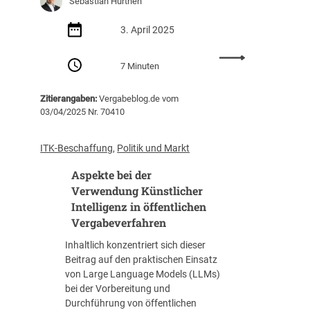
Sebastian Hürthen
f
e
3. April 2025
n
t
:
l
7 Minuten
K
i
I
c
Zitierangaben:
Vergabeblog.de vom
i
h
03/04/2025 Nr. 70410
n
e
d
A
e
ITK-Beschaffung
, 
Politik und Markt
u
r
f
Aspekte bei der
I
t
T
Verwendung Künstlicher
r
-
Intelligenz in öffentlichen
a
B
Vergabeverfahren
g
e
g
Inhaltlich konzentriert sich dieser
s
e
Beitrag auf den praktischen Einsatz
c
b
von Large Language Models (LLMs)
h
e
bei der Vorbereitung und
a
r
Durchführung von öffentlichen
f
–