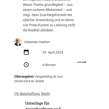
e
dieses Thema grundlegend – aus
–
r
einem anderen Blickwinkel – und
T
I
zeigt, dass Zuschlagsformeln bei
e
n
üblicher Anwendung und im Sinne
i
t
von Preis/Kosten zu Leistung nicht
l
e
die Realität abbilden.
1
l
l
i
Sebastian Hürthen
g
e
29. April 2024
n
z
:
6 Minuten
i
D
n
i
Zitierangaben:
Vergabeblog.de vom
ö
e
29/04/2024 Nr. 56308
f
K
f
o
e
m
ITK-Beschaffung
, 
Recht
n
p
Unterlage für
t
l
l
e
Ausschreibung und