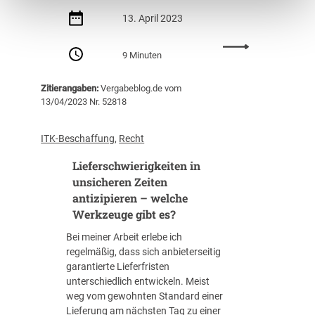
w
e
13. April 2023
r
t
:
9 Minuten
u
A
n
u
Zitierangaben:
Vergabeblog.de vom
g
f
13/04/2023 Nr. 52818
v
b
o
a
n
u
ITK-Beschaffung
, 
Recht
I
v
T
Lieferschwierigkeiten in
o
-
n
unsicheren Zeiten
L
V
antizipieren – welche
e
e
Werkzeuge gibt es?
i
r
s
Bei meiner Arbeit erlebe ich
g
t
regelmäßig, dass sich anbieterseitig
a
u
garantierte Lieferfristen
b
n
unterschiedlich entwickeln. Meist
e
g
weg vom gewohnten Standard einer
u
e
Lieferung am nächsten Tag zu einer
n