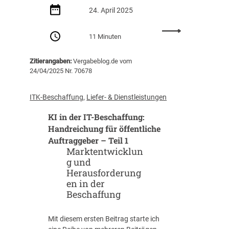
24. April 2025
r
ö
:
f
11 Minuten
K
f
I
e
Zitierangaben:
Vergabeblog.de vom
i
n
24/04/2025 Nr. 70678
n
t
d
l
e
i
ITK-Beschaffung
, 
Liefer- & Dienstleistungen
r
c
KI in der IT-Beschaffung:
I
h
T
Handreichung für öffentliche
e
-
Auftraggeber – Teil 1
A
B
Marktentwicklun
u
e
g und
f
s
Herausforderung
t
c
en in der
r
h
Beschaffung
a
a
g
f
g
Mit diesem ersten Beitrag starte ich
f
e