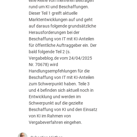
eine Reihe von mehreren Beiträgen
u
b
rund um KI und Beschaffungen.
n
e
Dieser Teil 1 greift aktuelle
g
r
Marktentwicklungen auf und geht
:
–
auf daraus folgende grundsätzliche
H
T
Herausforderungen bei der
a
e
Beschaffung von IT mit KI-Anteilen
n
i
für öffentliche Auftraggeber ein. Der
d
l
bald folgende Teil 2 (s.
r
3
Vergabeblog.de vom 24/04/2025
e
:
Nr. 70678) wird
i
Handlungsempfehlungen für die
c
Beschaffung von IT mit KI-Anteilen
h
zum Schwerpunkt haben. Teile 3
u
und 4 befinden sich aktuell noch in
n
Entwicklung und werden im
g
Schwerpunkt auf die gezielte
f
Beschaffung von KI und den Einsatz
ü
von KI im Rahmen von
r
Vergabeverfahren eingehen.
ö
f