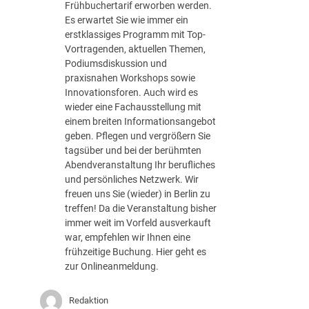
Frühbuchertarif erworben werden.
e
e
Es erwartet Sie wie immer ein
c
a
erstklassiges Programm mit Top-
h
r
Vortragenden, aktuellen Themen,
t
b
Podiumsdiskussion und
e
praxisnahen Workshops sowie
i
Innovationsforen. Auch wird es
t
wieder eine Fachausstellung mit
u
einem breiten Informationsangebot
n
geben. Pflegen und vergrößern Sie
g
tagsüber und bei der berühmten
(
Abendveranstaltung Ihr berufliches
m
und persönliches Netzwerk. Wir
/
freuen uns Sie (wieder) in Berlin zu
w
treffen! Da die Veranstaltung bisher
/
immer weit im Vorfeld ausverkauft
d
war, empfehlen wir Ihnen eine
)
frühzeitige Buchung. Hier geht es
i
zur Onlineanmeldung.
n
B
e
Redaktion