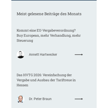
Meist gelesene Beiträge des Monats
Kommt eine EU-Vergabeverordnung?
Buy European, mehr Verhandlung, mehr
Steuerung
:
Annett Hartwecker
K
o
m
Das HVTG 2026: Vereinfachung der
m
Vergabe und Ausbau der Tariftreue in
t
Hessen
e
i
n
:
Dr. Peter Braun
e
D
E