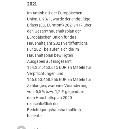
b
i
2021
e
n
Im Amtsblatt der Europäischen
r
V
Union, L 93/1, wurde der endgültige
s
e
Erlass (EU, Euratom) 2021/417 über
i
r
den Gesamthaushaltsplan der
c
g
Europäischen Union für das
h
a
Haushaltsjahr 2021 veröffentlicht.
t
b
Für 2021 belaufen sich die im
e
Haushaltsplan bewilligten
-
Ausgaben auf insgesamt
u
164.251.460.615 EUR an Mitteln für
n
Verpflichtungen und
d
166.060.468.256 EUR an Mitteln für
V
Zahlungen, was eine Veränderung
e
von -5,5 % bzw. 1,2 % gegenüber
r
dem Haushaltsplan 2020
t
(einschließlich der
r
Berichtigungshaushaltspläne)
a
bedeutet.
g
s