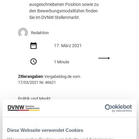
ausgeschriebenen Position sowie zu
t
den Bewerbungsmodalitäten finden
a
Sie im DVNW Stellenmarkt.
g
2
0
Redaktion
2
1
17. März 2021
:
:
T
1 Minute
F
i
a
c
Zitierangaben:
Vergabeblog.de vom
c
k
17/03/2021 Nr. 46621
h
e
k
t
r
v
Politik und Markt
a
e
Transparency Deutschland:
f
r
t
Maskenaffäre – Die Union
k
(
a
geht nicht weit genug
Diese Webseite verwendet Cookies
w
u
Der neue Vorstoß der
/
f