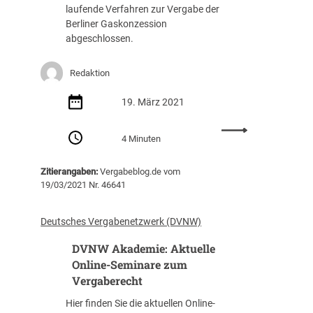
laufende Verfahren zur Vergabe der
g
a
Berliner Gaskonzession
e
n
abgeschlossen.
s
s
u
d
c
e
Redaktion
h
r
t
E
19. März 2021
U
f
:
4 Minuten
ü
G
r
A
Zitierangaben:
Vergabeblog.de vom
d
S
19/03/2021 Nr. 46641
a
A
s
G
H
e
Deutsches Vergabenetzwerk (DVNW)
a
r
u
DVNW Akademie: Aktuelle
h
s
ä
Online-Seminare zum
h
l
Vergaberecht
a
t
Hier finden Sie die aktuellen Online-
l
K