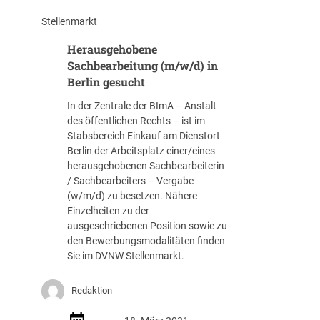
a
A
s
k
Stellenmarkt
n
a
Herausgehobene
e
d
t
e
Sachbearbeitung (m/w/d) in
z
m
Berlin gesucht
(
i
In der Zentrale der BImA – Anstalt
B
e
des öffentlichen Rechts – ist im
G
:
Stabsbereich Einkauf am Dienstort
H
A
Berlin der Arbeitsplatz einer/eines
,
k
herausgehobenen Sachbearbeiterin
U
t
/ Sachbearbeiters – Vergabe
r
u
(w/m/d) zu besetzen. Nähere
t
e
Einzelheiten zu der
.
l
ausgeschriebenen Position sowie zu
v
l
den Bewerbungsmodalitäten finden
.
e
Sie im DVNW Stellenmarkt.
0
O
9
n
.
l
Redaktion
0
i
3
n