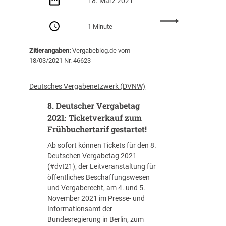
18. März 2021
.
e
2
-
:
1 Minute
0
S
H
2
e
e
Zitierangaben:
Vergabeblog.de vom
1
m
r
18/03/2021 Nr. 46623
–
i
a
K
n
u
Z
a
s
Deutsches Vergabenetzwerk (DVNW)
R
r
g
8. Deutscher Vergabetag
5
e
e
5
z
h
2021: Ticketverkauf zum
/
u
o
Frühbuchertarif gestartet!
1
m
b
Ab sofort können Tickets für den 8.
9
V
e
Deutschen Vergabetag 2021
)
e
n
(#dvt21), der Leitveranstaltung für
r
e
öffentliches Beschaffungswesen
g
S
und Vergaberecht, am 4. und 5.
a
a
November 2021 im Presse- und
b
c
Informationsamt der
e
h
Bundesregierung in Berlin, zum
r
b