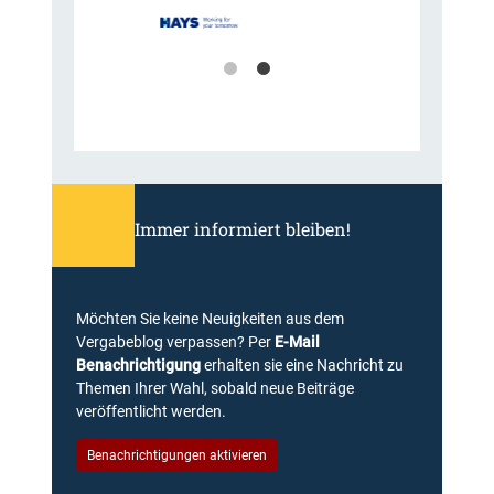
c
h
t
w
e
i
t
g
e
n
Immer informiert bleiben!
u
g
Möchten Sie keine Neuigkeiten aus dem
Vergabeblog verpassen? Per
E-Mail
Benachrichtigung
erhalten sie eine Nachricht zu
Themen Ihrer Wahl, sobald neue Beiträge
veröffentlicht werden.
Benachrichtigungen aktivieren