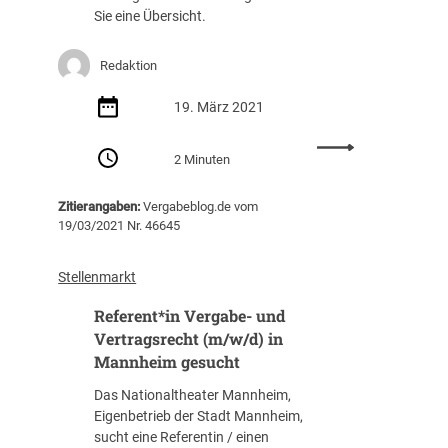
Sie eine Übersicht.
n
:
D
Redaktion
i
s
19. März 2021
k
u
:
2 Minuten
s
V
s
e
Zitierangaben:
Vergabeblog.de vom
i
r
19/03/2021 Nr. 46645
o
g
n
a
ü
b
Stellenmarkt
b
e
Referent*in Vergabe- und
e
b
r
l
Vertragsrecht (m/w/d) in
I
o
Mannheim gesucht
n
g
Das Nationaltheater Mannheim,
t
:
Eigenbetrieb der Stadt Mannheim,
e
D
sucht eine Referentin / einen
r
i