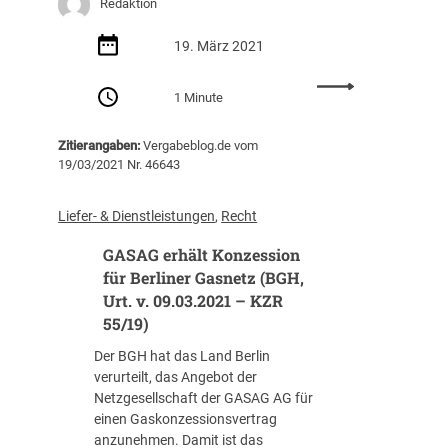
r
Redaktion
e
c
19. März 2021
h
t
:
1 Minute
(
G
m
e
Zitierangaben:
Vergabeblog.de vom
/
s
19/03/2021 Nr. 46643
w
a
/
m
d
t
Liefer- & Dienstleistungen
, 
Recht
)
h
GASAG erhält Konzession
i
a
n
u
für Berliner Gasnetz (BGH,
M
s
Urt. v. 09.03.2021 – KZR
a
h
55/19)
n
a
Der BGH hat das Land Berlin
n
l
verurteilt, das Angebot der
h
t
Netzgesellschaft der GASAG AG für
e
s
einen Gaskonzessionsvertrag
i
p
anzunehmen. Damit ist das
m
l