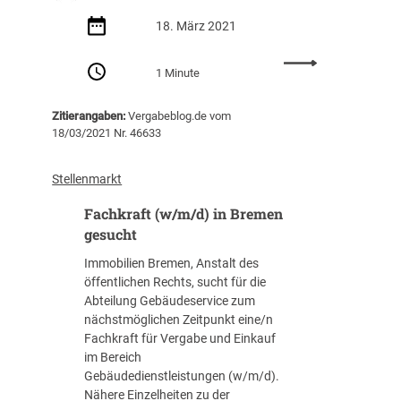
r
l
18. März 2021
i
n
:
1 Minute
g
8
e
.
Zitierangaben:
Vergabeblog.de vom
s
D
18/03/2021 Nr. 46633
u
e
c
u
h
t
Stellenmarkt
t
s
Fachkraft (w/m/d) in Bremen
c
h
gesucht
e
Immobilien Bremen, Anstalt des
r
öffentlichen Rechts, sucht für die
V
Abteilung Gebäudeservice zum
e
nächstmöglichen Zeitpunkt eine/n
r
Fachkraft für Vergabe und Einkauf
g
im Bereich
a
Gebäudedienstleistungen (w/m/d).
b
Nähere Einzelheiten zu der
e