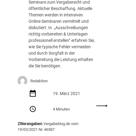
Seminare zum Vergaberecht und
t
o
öffentlicher Beschaffung. Aktuelle
s
n
Themen werden in intensiven
j
z
Online-Seminaren vermittelt und
a
e
diskutiert. In „Ausschreibungen
h
s
richtig vorbereiten & Unterlagen
r
s
professionell erstellen“ erfahren Sie,
2
i
wie Sie typische Fehler vermeiden
0
o
und durch Sorgfalt in der
2
n
Vorbereitung die Leistung erhalten
1
f
die Sie benötigen.
ü
r
B
Redaktion
e
r
19. März 2021
l
i
:
4 Minuten
n
D
e
V
Zitierangaben:
Vergabeblog.de vom
r
N
19/03/2021 Nr. 46587
G
W