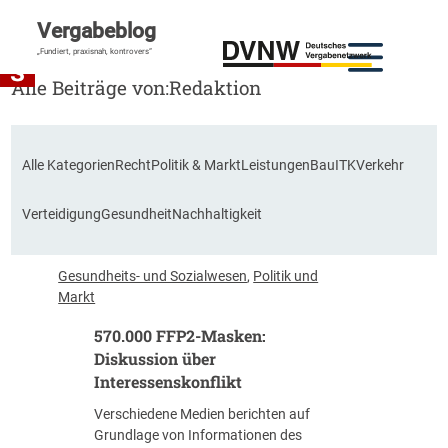
Vergabeblog
„Fundiert, praxisnah, kontrovers“
Alle Beiträge von:
Redaktion
Alle Kategorien
Recht
Politik & Markt
Leistungen
Bau
ITK
Verkehr
Verteidigung
Gesundheit
Nachhaltigkeit
Gesundheits- und Sozialwesen
, 
Politik und
Markt
570.000 FFP2-Masken:
Diskussion über
Interessenskonflikt
Verschiedene Medien berichten auf
Grundlage von Informationen des