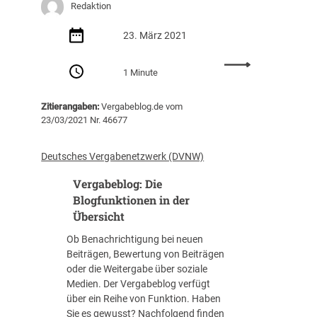
Redaktion
23. März 2021
:
1 Minute
5
7
Zitierangaben:
Vergabeblog.de vom
0
23/03/2021 Nr. 46677
.
0
0
Deutsches Vergabenetzwerk (DVNW)
0
Vergabeblog: Die
F
F
Blogfunktionen in der
P
Übersicht
2
Ob Benachrichtigung bei neuen
-
Beiträgen, Bewertung von Beiträgen
M
oder die Weitergabe über soziale
a
Medien. Der Vergabeblog verfügt
s
über ein Reihe von Funktion. Haben
k
Sie es gewusst? Nachfolgend finden
e