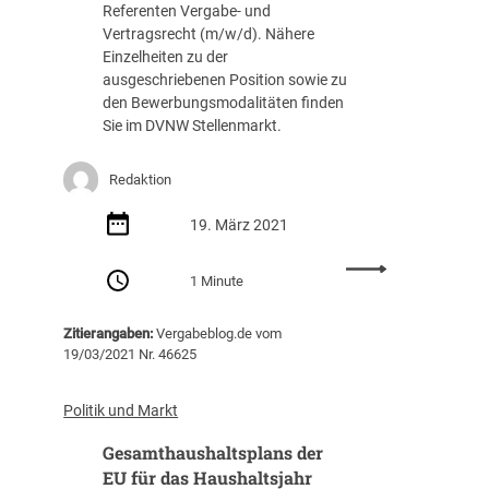
Referenten Vergabe- und
e
e
Vertragsrecht (m/w/d). Nähere
s
B
Einzelheiten zu der
s
l
ausgeschriebenen Position sowie zu
e
o
den Bewerbungsmodalitäten finden
n
g
Sie im DVNW Stellenmarkt.
s
f
k
u
o
n
Redaktion
n
k
f
t
19. März 2021
l
i
i
o
:
1 Minute
k
n
R
t
e
e
Zitierangaben:
Vergabeblog.de vom
n
f
19/03/2021 Nr. 46625
i
e
n
r
d
e
Politik und Markt
e
n
Gesamthaushaltsplans der
r
t
Ü
*
EU für das Haushaltsjahr