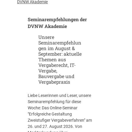
u
-
DVNW Akademie
p
G
-
i
Seminarempfehlungen der
u
g
n
DVNW Akademie
a
d
f
Unsere
S
a
Seminarempfehlun
c
b
gen im August &
a
r
September: aktuelle
l
i
Themen aus
e
k
Vergaberecht, IT-
u
e
Vergabe,
p
n
Bauvergabe und
-
Vergabepraxis
S
t
Liebe Leserinnen und Leser, unsere
r
Seminarempfehlung für diese
a
Woche: Das Online-Seminar
t
"Erfolgreiche Gestaltung
e
Zweistufiger Vergabeverfahren" am
g
26. und 27. August 2026. Von
i