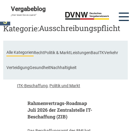
Vergabeblog
DVNW Akademie
„Hier lesen Sie es zuerst“
Ausschreibungspflicht
Kategorie:
Alle Kategorien
Recht
Politik & Markt
Leistungen
Bau
ITK
Verkehr
Verteidigung
Gesundheit
Nachhaltigkeit
ITK-Beschaffung
,
Politik und Markt
Rahmenvertrags-Roadmap
Juli 2026 der Zentralstelle IT-
Beschaffung (ZIB)
Das Beschaffungsamt des BMI hat