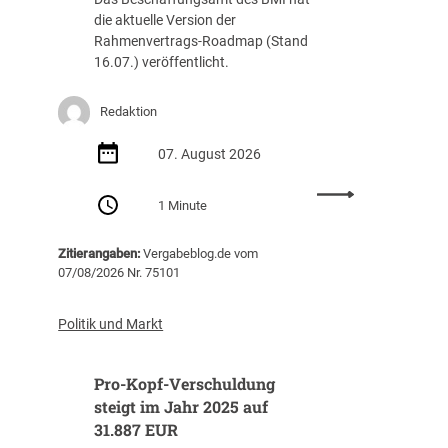
die aktuelle Version der
Rahmenvertrags-Roadmap (Stand
16.07.) veröffentlicht.
Redaktion
07. August 2026
:
1 Minute
R
a
Zitierangaben:
Vergabeblog.de vom
h
07/08/2026 Nr. 75101
m
e
n
Politik und Markt
v
e
Pro-Kopf-Verschuldung
r
t
steigt im Jahr 2025 auf
r
31.887 EUR
a