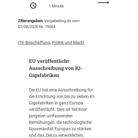
:
Z
1 Minute
P
e
r
n
Zitierangaben:
Vergabeblog.de vom
o
t
07/08/2026 Nr. 75064
-
r
K
a
o
l
ITK-Beschaffung
,
Politik und Markt
p
s
f
t
EU veröffentlicht
-
e
V
Ausschreibung von KI-
l
e
Gigafabriken
l
r
e
s
I
Die EU hat eine Ausschreibung für
c
T
die Errichtung von bis zu sieben KI-
h
-
Gigafabriken in ganz Europa
u
B
veröffentlicht. Dies ist Teil ihrer
l
e
jüngsten umfassenden
d
s
Bemühungen, die technologische
u
c
Souveränität Europas zu stärken
n
h
und das Ziel zu verwirklichen,