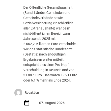
g
Der Öffentliche Gesamthaushalt
s
(Bund, Länder, Gemeinden und
-
Gemeindeverbände sowie
R
Sozialversicherung einschließlich
o
aller Extrahaushalte) war beim
a
nicht-öffentlichen Bereich zum
d
Jahresende 2025 mit
m
2 662,2 Milliarden Euro verschuldet.
a
Wie das Statistische Bundesamt
p
(Destatis) nach endgültigen
J
Ergebnissen weiter mitteilt,
u
entspricht dies einer Pro-Kopf-
l
Verschuldung in Deutschland von
i
31 887 Euro. Das waren 1 821 Euro
2
oder 6,1 % mehr als Ende 2024.
0
2
Redaktion
6
d
07. August 2026
e
r