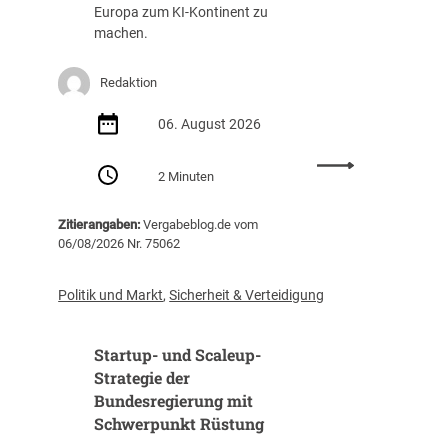
g
a
Europa zum KI-Kontinent zu
s
f
machen.
t
f
e
u
Redaktion
i
n
g
g
06. August 2026
t
(
i
Z
:
m
I
2 Minuten
E
J
B
U
a
)
Zitierangaben:
Vergabeblog.de vom
v
h
06/08/2026 Nr. 75062
e
r
r
2
ö
0
Politik und Markt
,
Sicherheit & Verteidigung
f
2
f
5
Startup- und Scaleup-
e
a
n
Strategie der
u
t
Bundesregierung mit
f
l
3
Schwerpunkt Rüstung
i
1