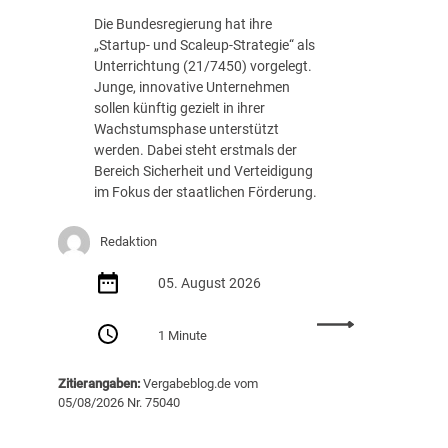
c
.
Die Bundesregierung hat ihre
h
8
„Startup- und Scaleup-Strategie“ als
t
8
Unterrichtung (21/7450) vorgelegt.
A
7
Junge, innovative Unternehmen
u
E
sollen künftig gezielt in ihrer
s
U
Wachstumsphase unterstützt
s
R
werden. Dabei steht erstmals der
c
Bereich Sicherheit und Verteidigung
h
im Fokus der staatlichen Förderung.
r
e
i
Redaktion
b
05. August 2026
u
n
:
g
1 Minute
S
v
t
o
Zitierangaben:
Vergabeblog.de vom
a
n
05/08/2026 Nr. 75040
r
K
t
I