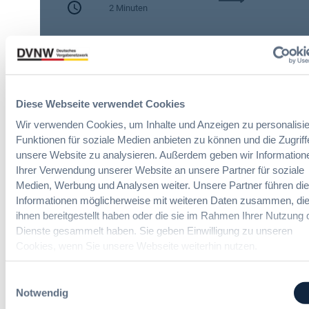
h
2 Minuten
A
e
I
n
Zitierangaben:
Vergabeblog.de vom
A
A
30/07/2026 Nr. 74942
c
u
t
t
:
o
N
Diese Webseite verwendet Cookies
m
e
a
Wir verwenden Cookies, um Inhalte und Anzeigen zu personalisie
u
t
Funktionen für soziale Medien anbieten zu können und die Zugriff
e
i
unsere Website zu analysieren. Außerdem geben wir Information
Online IT-Seminare
T
s
Ihrer Verwendung unserer Website an unsere Partner für soziale
r
i
Medien, Werbung und Analysen weiter. Unsere Partner führen di
a
e
Neue Herausforderungen, praktische
Informationen möglicherweise mit weiteren Daten zusammen, die
n
r
Lösungen und Anwendungen
ihnen bereitgestellt haben oder die sie im Rahmen Ihrer Nutzung 
s
u
Dienste gesammelt haben. Sie geben Einwilligung zu unseren
p
n
Cookies, wenn Sie unsere Webseite weiterhin nutzen.
a
g
r
u
e
Einwilligungsauswahl
n
n
Notwendig
Politik und Markt
d
z
m