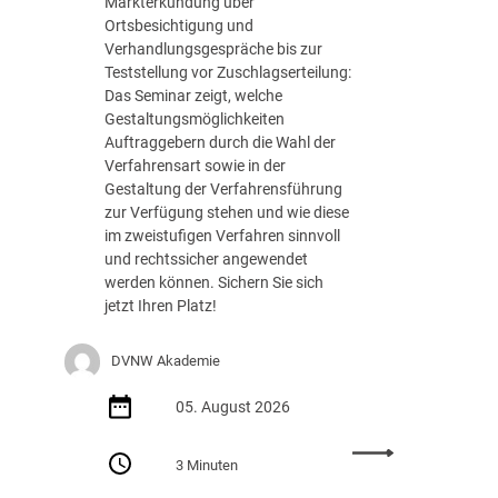
Markterkundung über
e
Ortsbesichtigung und
d
Verhandlungsgespräche bis zur
e
Teststellung vor Zuschlagserteilung:
r
Das Seminar zeigt, welche
B
Gestaltungsmöglichkeiten
u
Auftraggebern durch die Wahl der
n
Verfahrensart sowie in der
d
Gestaltung der Verfahrensführung
e
zur Verfügung stehen und wie diese
s
im zweistufigen Verfahren sinnvoll
r
und rechtssicher angewendet
e
werden können. Sichern Sie sich
g
jetzt Ihren Platz!
i
e
DVNW Akademie
r
u
05. August 2026
n
g
:
m
3 Minuten
S
i