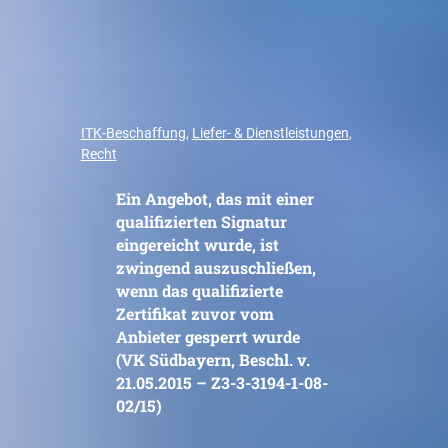
ITK-Beschaffung
, 
Liefer- & Dienstleistungen
, 
Recht
Ein Angebot, das mit einer
qualifizierten Signatur
eingereicht wurde, ist
zwingend auszuschließen,
wenn das qualifizierte
Zertifikat zuvor vom
Anbieter gesperrt wurde
(VK Südbayern, Beschl. v.
21.05.2015 – Z3-3-3194-1-08-
02/15)