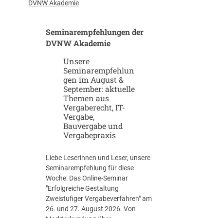
u
-
DVNW Akademie
p
G
-
i
Seminarempfehlungen der
u
g
n
DVNW Akademie
a
d
f
Unsere
S
a
Seminarempfehlun
c
b
gen im August &
a
r
September: aktuelle
l
i
Themen aus
e
k
Vergaberecht, IT-
u
e
Vergabe,
p
n
Bauvergabe und
-
Vergabepraxis
S
t
Liebe Leserinnen und Leser, unsere
r
Seminarempfehlung für diese
a
Woche: Das Online-Seminar
t
"Erfolgreiche Gestaltung
e
Zweistufiger Vergabeverfahren" am
g
26. und 27. August 2026. Von
i