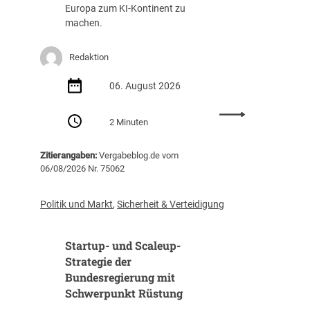
g
a
Europa zum KI-Kontinent zu
s
f
machen.
t
f
e
u
Redaktion
i
n
g
g
06. August 2026
t
(
i
Z
:
m
I
2 Minuten
E
J
B
U
a
)
Zitierangaben:
Vergabeblog.de vom
v
h
06/08/2026 Nr. 75062
e
r
r
2
ö
0
Politik und Markt
,
Sicherheit & Verteidigung
f
2
f
5
Startup- und Scaleup-
e
a
n
Strategie der
u
t
Bundesregierung mit
f
l
3
Schwerpunkt Rüstung
i
1