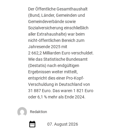
g
Der Öffentliche Gesamthaushalt
s
(Bund, Länder, Gemeinden und
-
Gemeindeverbände sowie
R
Sozialversicherung einschließlich
o
aller Extrahaushalte) war beim
a
nicht-öffentlichen Bereich zum
d
Jahresende 2025 mit
m
2 662,2 Milliarden Euro verschuldet.
a
Wie das Statistische Bundesamt
p
(Destatis) nach endgültigen
J
Ergebnissen weiter mitteilt,
u
entspricht dies einer Pro-Kopf-
l
Verschuldung in Deutschland von
i
31 887 Euro. Das waren 1 821 Euro
2
oder 6,1 % mehr als Ende 2024.
0
2
Redaktion
6
d
07. August 2026
e
r