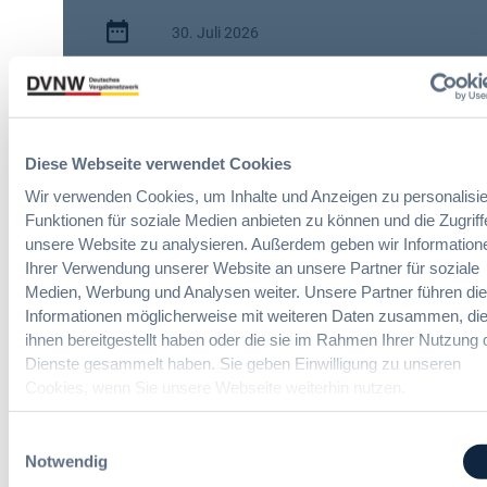
i
30. Juli 2026
s
c
:
h
2 Minuten
A
e
I
n
Zitierangaben:
Vergabeblog.de vom
A
A
30/07/2026 Nr. 74942
Diese Webseite verwendet Cookies
c
u
t
t
Wir verwenden Cookies, um Inhalte und Anzeigen zu personalisie
:
o
Funktionen für soziale Medien anbieten zu können und die Zugriff
N
m
unsere Website zu analysieren. Außerdem geben wir Information
e
a
Ihrer Verwendung unserer Website an unsere Partner für soziale
u
t
Medien, Werbung und Analysen weiter. Unsere Partner führen di
e
i
Informationen möglicherweise mit weiteren Daten zusammen, die
Verteidigung-Vergaberecht Online-
T
s
ihnen bereitgestellt haben oder die sie im Rahmen Ihrer Nutzung 
Seminare
r
i
Dienste gesammelt haben. Sie geben Einwilligung zu unseren
a
e
Cookies, wenn Sie unsere Webseite weiterhin nutzen.
n
r
Neue Herausforderungen, praktische
s
Lösungen und Anwendungen
u
Einwilligungsauswahl
p
n
Notwendig
a
g
r