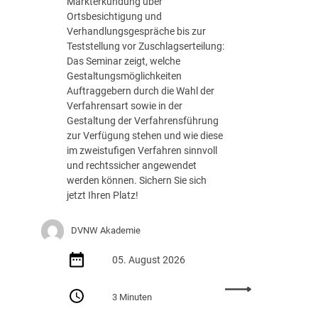
Markterkundung über
e
Ortsbesichtigung und
d
Verhandlungsgespräche bis zur
e
Teststellung vor Zuschlagserteilung:
r
Das Seminar zeigt, welche
B
Gestaltungsmöglichkeiten
u
Auftraggebern durch die Wahl der
n
Verfahrensart sowie in der
d
Gestaltung der Verfahrensführung
e
zur Verfügung stehen und wie diese
s
im zweistufigen Verfahren sinnvoll
r
und rechtssicher angewendet
e
werden können. Sichern Sie sich
g
jetzt Ihren Platz!
i
e
DVNW Akademie
r
u
05. August 2026
n
g
:
m
3 Minuten
S
i