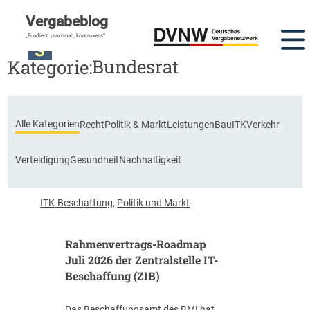
Vergabeblog
„Fundiert, praxisnah, kontrovers“
Bundesrat
Kategorie:
Alle Kategorien
Recht
Politik & Markt
Leistungen
Bau
ITK
Verkehr
Verteidigung
Gesundheit
Nachhaltigkeit
ITK-Beschaffung
,
Politik und Markt
Rahmenvertrags-Roadmap
Juli 2026 der Zentralstelle IT-
Beschaffung (ZIB)
Das Beschaffungsamt des BMI hat