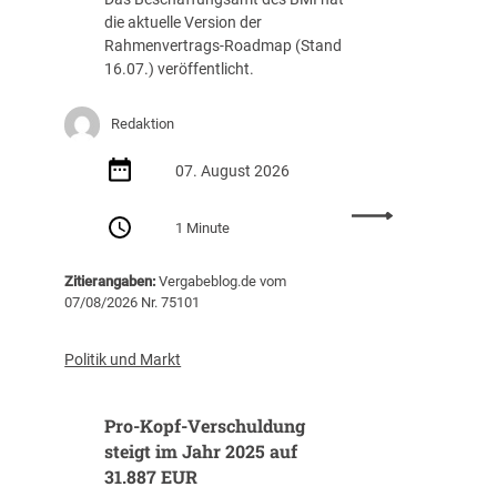
die aktuelle Version der
Rahmenvertrags-Roadmap (Stand
16.07.) veröffentlicht.
Redaktion
07. August 2026
:
1 Minute
R
a
Zitierangaben:
Vergabeblog.de vom
h
07/08/2026 Nr. 75101
m
e
n
Politik und Markt
v
e
Pro-Kopf-Verschuldung
r
t
steigt im Jahr 2025 auf
r
31.887 EUR
a