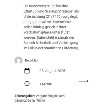
c
.
Die Bundesregierung hat ihre
h
8
„Startup- und Scaleup-Strategie“ als
t
8
Unterrichtung (21/7450) vorgelegt.
A
7
Junge, innovative Unternehmen
u
E
sollen künftig gezielt in ihrer
s
U
Wachstumsphase unterstützt
s
R
werden. Dabei steht erstmals der
c
Bereich Sicherheit und Verteidigung
h
im Fokus der staatlichen Förderung.
r
e
i
Redaktion
b
05. August 2026
u
n
:
g
1 Minute
S
v
t
o
Zitierangaben:
Vergabeblog.de vom
a
n
05/08/2026 Nr. 75040
r
K
t
I