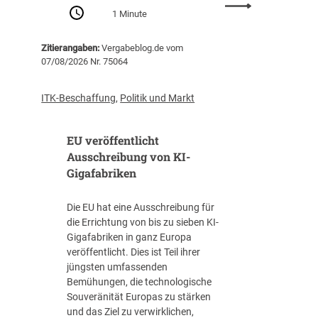
:
Z
1 Minute
P
e
r
n
Zitierangaben:
Vergabeblog.de vom
o
t
07/08/2026 Nr. 75064
-
r
K
a
o
l
ITK-Beschaffung
,
Politik und Markt
p
s
f
t
EU veröffentlicht
-
e
V
Ausschreibung von KI-
l
e
Gigafabriken
l
r
e
s
I
Die EU hat eine Ausschreibung für
c
T
die Errichtung von bis zu sieben KI-
h
-
Gigafabriken in ganz Europa
u
B
veröffentlicht. Dies ist Teil ihrer
l
e
jüngsten umfassenden
d
s
Bemühungen, die technologische
u
c
Souveränität Europas zu stärken
n
h
und das Ziel zu verwirklichen,