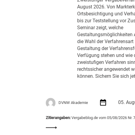
Zweistufiger Vergabeverfah
e
August 2026. Von Markter
d
Ortsbesichtigung und Ver
e
bis zur Teststellung vor Zu
r
Seminar zeigt, welche
B
Gestaltungsmöglichkeiten 
u
die Wahl der Verfahrensart 
n
Gestaltung der Verfahrens
d
Verfügung stehen und wie 
e
zweistufigen Verfahren sin
s
rechtssicher angewendet w
r
können. Sichern Sie sich jet
e
g
i
e
05. Aug
DVNW Akademie
r
u
n
Zitierangaben:
Vergabeblog.de vom 05/08/2026 Nr. 
g
:
m
S