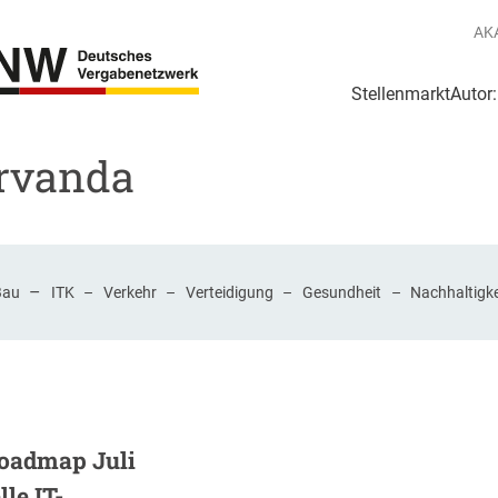
AK
Stellenmarkt
Autor
g
Login Netzwerk
ervanda
–
Bau
ITK
–
Verkehr
–
Verteidigung
–
Gesundheit
–
Nachhaltigke
oadmap Juli
le IT-