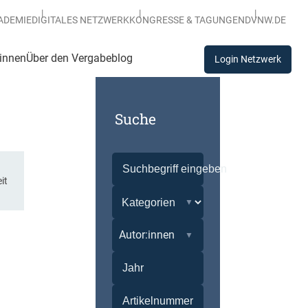
ADEMIE
DIGITALES NETZWERK
KONGRESSE & TAGUNGEN
DVNW.DE
:innen
Über den Vergabeblog
Login Netzwerk
Suche
it
Autor:innen