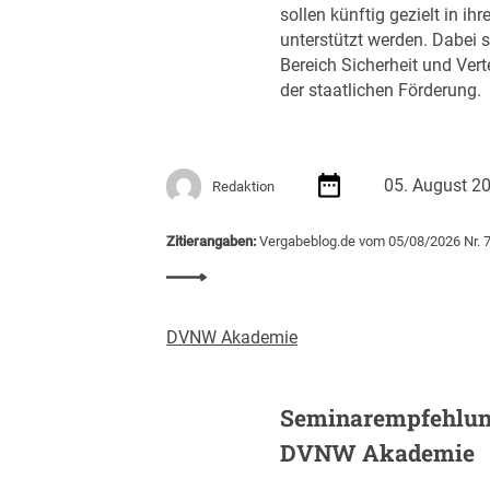
5
c
sollen künftig gezielt in 
)
a
h
unterstützt werden. Dabei s
u
t
Bereich Sicherheit und Ver
f
A
der staatlichen Förderung.
3
u
1
s
.
s
8
c
05. August 2
Redaktion
8
h
7
r
Zitierangaben:
Vergabeblog.de vom 05/08/2026 Nr. 
E
e
:
U
i
S
R
b
t
u
DVNW Akademie
a
n
r
g
t
v
Seminarempfehlun
u
o
DVNW Akademie
p
n
-
K