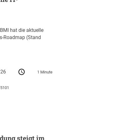
MI hat die aktuelle
gs-Roadmap (Stand
026
1 Minute
75101
dung steigt im