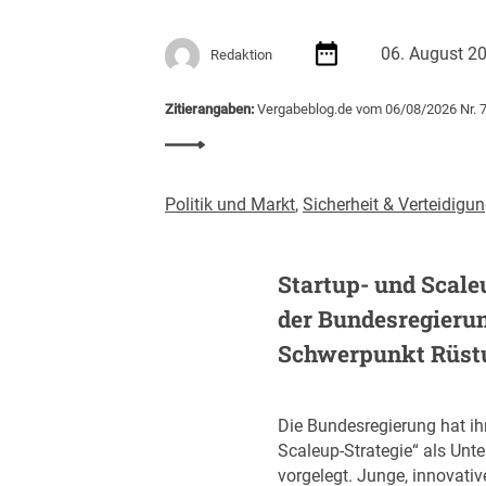
l
d
e
u
06. August 2
I
Redaktion
n
T
g
-
Zitierangaben:
Vergabeblog.de vom 06/08/2026 Nr. 
s
B
t
:
e
e
E
s
i
U
c
Politik und Markt
,
Sicherheit & Verteidigu
g
v
h
t
e
a
i
r
Startup- und Scale
f
m
ö
f
J
der Bundesregieru
f
u
a
f
Schwerpunkt Rüst
n
h
e
g
r
n
(
2
t
Die Bundesregierung hat ih
Z
0
l
Scaleup-Strategie“ als Unt
I
2
i
vorgelegt. Junge, innovati
B