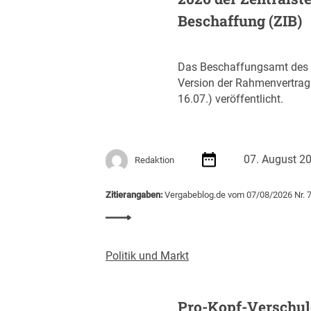
Beschaffung (ZIB)
Das Beschaffungsamt des B
Version der Rahmenvertra
16.07.) veröffentlicht.
07. August 2
Redaktion
Zitierangaben:
Vergabeblog.de vom 07/08/2026 Nr. 
:
R
a
Politik und Markt
h
m
e
Pro-Kopf-Verschul