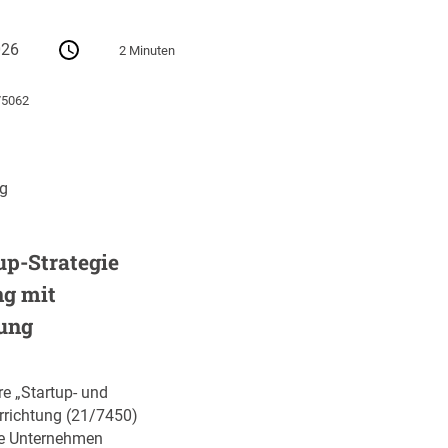
026
2 Minuten
75062
ng
up-Strategie
ng mit
ung
re „Startup- und
errichtung (21/7450)
ve Unternehmen