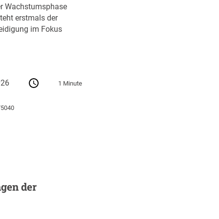
ihrer Wachstumsphase
teht erstmals der
teidigung im Fokus
026
1 Minute
75040
gen der