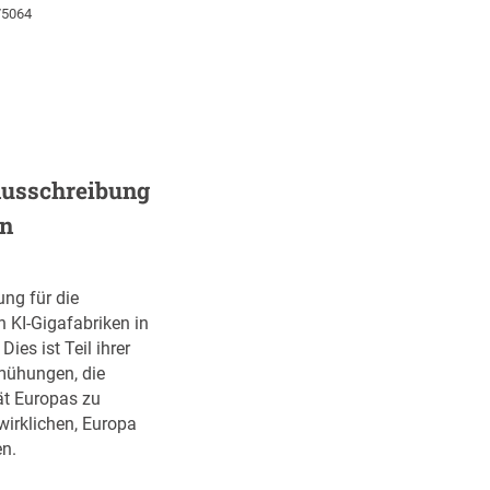
75064
Ausschreibung
en
ung für die
n KI-Gigafabriken in
ies ist Teil ihrer
ühungen, die
ät Europas zu
wirklichen, Europa
n.