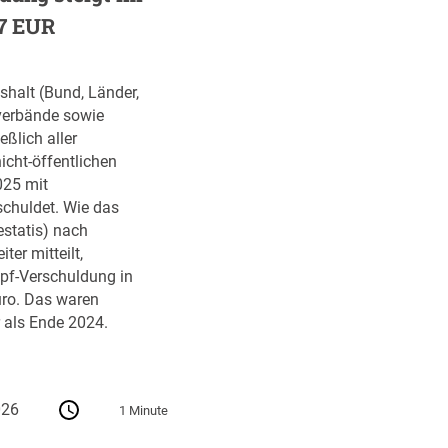
87 EUR
halt (Bund, Länder,
erbände sowie
eßlich aller
icht-öffentlichen
025 mit
schuldet. Wie das
statis) nach
ter mitteilt,
opf-Verschuldung in
ro. Das waren
 als Ende 2024.
026
1 Minute