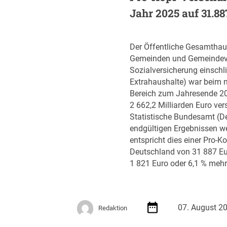
n
Jahr 2025 auf 31.8
v
e
r
Der Öffentliche Gesamthaus
t
Gemeinden und Gemeindev
r
Sozialversicherung einschli
a
Extrahaushalte) war beim n
g
Bereich zum Jahresende 2
s
2 662,2 Milliarden Euro ver
-
Statistische Bundesamt (De
R
endgültigen Ergebnissen wei
o
entspricht dies einer Pro-K
a
Deutschland von 31 887 Eu
d
1 821 Euro oder 6,1 % mehr
m
a
p
J
07. August 2
Redaktion
u
l