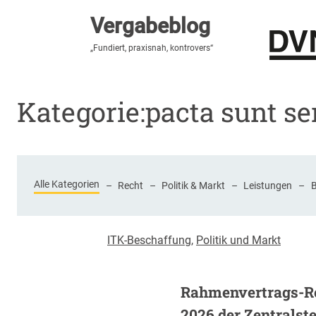
Vergabeblog
Vergabeblog
„Fundiert, praxisnah, kontrovers“
„Fundiert, praxisnah, kontrovers“
Stellenmarkt
Autor:innen
Über den Vergabeblo
Kategorie:
pacta sunt s
Alle Kategorien
–
Recht
–
Politik & Markt
–
Leistungen
–
ITK-Beschaffung
,
Politik und Markt
Rahmenvertrags-R
2026 der Zentralstel