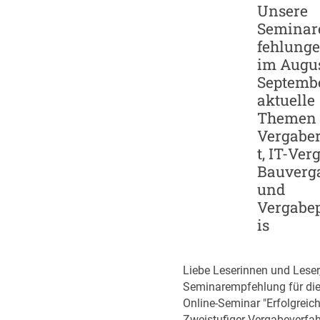
Unsere
u
I
Semina
n
-
d
fehlung
G
S
im Augus
i
c
Septembe
g
a
a
aktuelle
l
f
Themen 
e
a
Vergabe
u
b
t, IT-Ver
p
r
Bauverg
-
i
und
S
k
Vergabe
t
e
is
r
n
a
t
Liebe Leserinnen und Leser
e
Seminarempfehlung für di
g
Online-Seminar "Erfolgreic
i