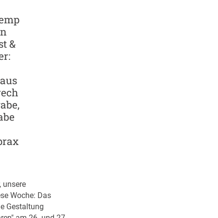
remp
en
t &
r:
aus
rech
gabe,
abe
prax
, unsere
ese Woche: Das
he Gestaltung