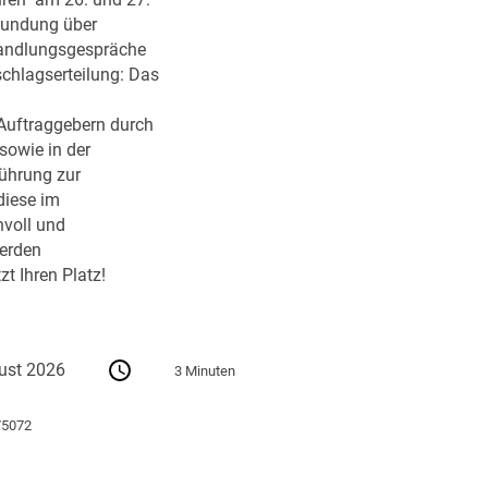
ren" am 26. und 27.
kundung über
handlungsgespräche
schlagserteilung: Das
Auftraggebern durch
sowie in der
führung zur
diese im
nvoll und
erden
zt Ihren Platz!
ust 2026
3 Minuten
75072