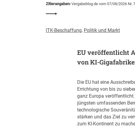
Zitierangaben:
Vergabeblog.de vom 07/08/2026 Nr. 
i
2
:
0
P
2
r
ITK-Beschaffung
,
Politik und Markt
6
o
d
-
e
K
EU veröffentlicht 
r
o
Z
von KI-Gigafabrik
p
e
f
n
-
t
Die EU hat eine Ausschreib
V
r
Errichtung von bis zu siebe
e
a
ganz Europa veröffentlicht. D
r
l
jüngsten umfassenden Bem
s
s
technologische Souveränit
c
t
stärken und das Ziel zu ver
h
e
zum KI-Kontinent zu mache
u
l
l