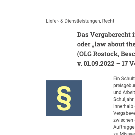
Liefer- & Dienstleistungen
, 
Recht
Das Vergaberecht i
oder „law about th
(OLG Rostock, Besc
v. 01.09.2022 – 17 V
Ein Schult
preisgebu
und Arbeit
Schuljahr
Innerhalb
Vergabeve
zwischen 
Auftraggeb
zu Missve