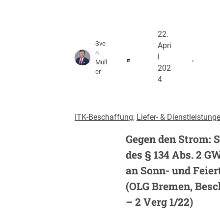
22.
Sve
Apri
n
l
Müll
202
er
4
ITK-Beschaffung
, 
Liefer- & Dienstleistung
Gegen den Strom: St
des § 134 Abs. 2 G
an Sonn- und Feier
(OLG Bremen, Beschl
– 2 Verg 1/22)