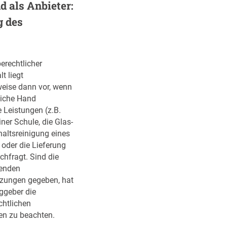
d als Anbieter:
e
h
 des
t
k
l
erechtlicher
a
t liegt
r
weise dann vor, wenn
e
liche Hand
L
 Leistungen (z.B.
i
ner Schule, die Glas-
n
haltsreinigung eines
i
oder die Lieferung
e
chfragt. Sind die
:
enden
W
zungen gegeben, hat
a
ggeber die
s
chtlichen
n
en zu beachten.
i