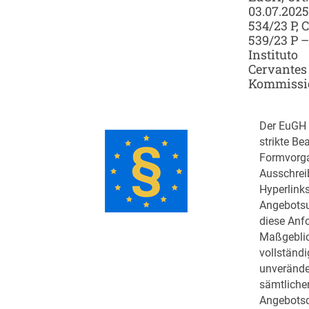
03.07.2025
534/23 P, C
539/23 P –
Instituto
Cervantes .
Kommissi
Der EuGH u
strikte Be
Formvorga
Ausschrei
Hyperlinks
Angebotsu
diese Anf
Maßgeblich
vollständ
unverände
sämtliche
Angebots