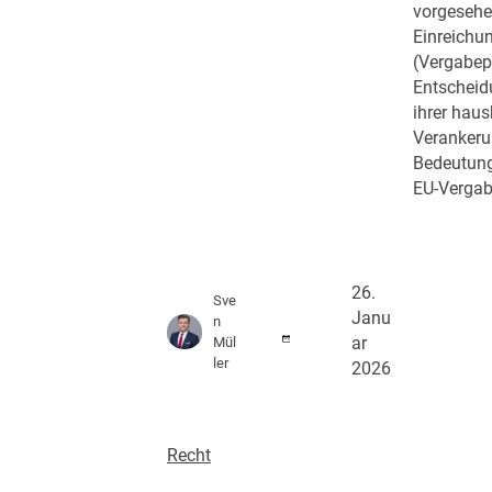
vorgeseh
Einreichu
(Vergabep
Entscheidu
ihrer haus
Verankeru
Bedeutung
EU-Vergab
26.
Sve
Janu
n
Mül
ar
ler
2026
Recht