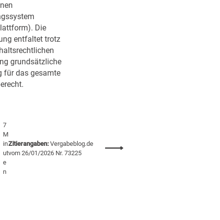
enen
ngssystem
lattform). Die
ng entfaltet trotz
haltsrechtlichen
ng grundsätzliche
 für das gesamte
erecht.
7
M
in
Zitierangaben:
Vergabeblog.de
:
ut
vom 26/01/2026 Nr. 73225
E
e
u
n
G
H
z
i