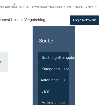
ADEMIE
DIGITALES NETZWERK
KONGRESSE & TAGUNGEN
DVNW.DE
:innen
Über den Vergabeblog
Login Netzwerk
Suche
it
Autor:innen