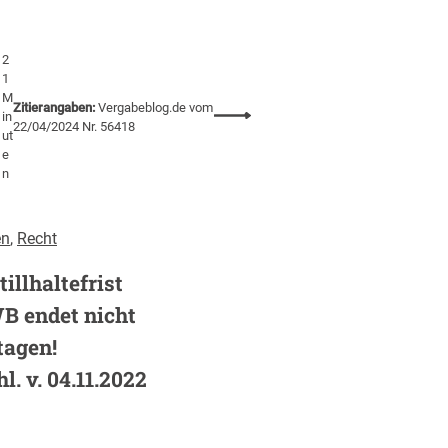
c
h
t
2
h
1
o
M
Zitierangaben:
Vergabeblog.de vom
:
c
in
22/04/2024 Nr. 56418
ut
D
h
e
i
g
n
e
e
ö
l
f
a
en
, 
Recht
f
d
e
illhaltefrist
e
n
n
WB endet nicht
t
i
tagen!
l
s
i
t
. v. 04.11.2022
c
,
h
g
e
i