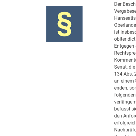
Der Besch
Vergabese
Hanseati
Oberlande
ist insbe
obiter di
Entgegen 
Rechtspr
Kommentar
Senat, die 
134 Abs. 
an einem 
enden, so
folgenden
verlänger
befasst si
den Anfor
erfolgreic
Nachprüf