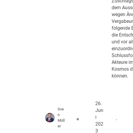
Zuschlags
dem Aussc
wegen Änd
Vergabeun
folgende B
die Entsch
und vor al
einzuordn
Schlussfo
Akteure i
Kosmos d
können.
26.
Sve
Jun
n
i
Müll
202
er
3