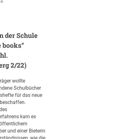
n
a
g
b
e
e
n
r
d
e
e
n der Schule
c
n
e books“
h
S
hl.
t
t
s
r
erg 2/22)
?
o
!
m
räger wollte
:
ndene Schulbücher
S
shefte für das neue
t
 beschaffen.
i
 des
l
rfahrens kam es
l
öffentlichem
h
er und einer Bieterin
a
rständnissen, wie die