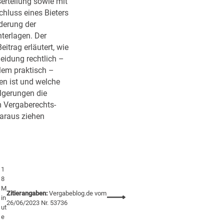
i
erteilung sowie mit
n
hluss eines Bieters
e
erung der
)
terlagen. Der
A
eitrag erläutert, wie
n
eidung rechtlich –
w
lem praktisch –
e
en ist und welche
n
lgerungen die
d
m Vergaberechts-
u
araus ziehen
n
g
d
e
1
s
8
V
M
Zitierangaben:
Vergabeblog.de vom
e
:
in
26/06/2023 Nr. 53736
r
ut
G
e
g
e