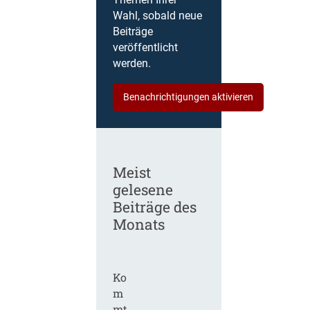
Themen Ihrer
Wahl, sobald neue
Beiträge
veröffentlicht
werden.
Benachrichtigungen aktivieren
Meist
gelesene
Beiträge des
Monats
Ko
m
mt