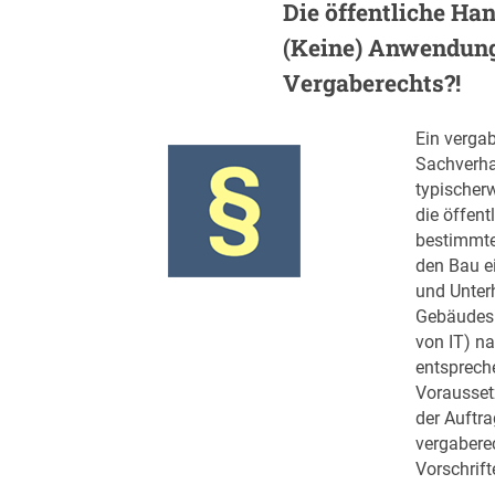
Die öffentliche Han
(Keine) Anwendung
Vergaberechts?!
Ein vergab
Sachverhal
typischer
die öffent
bestimmte
den Bau ei
und Unter
Gebäudes 
von IT) na
entsprech
Vorausset
der Auftra
vergabere
Vorschrift