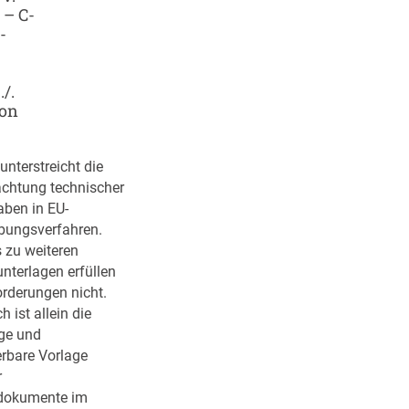
 – C-
-
/.
on
nterstreicht die
achtung technischer
ben in EU-
bungsverfahren.
 zu weiteren
nterlagen erfüllen
orderungen nicht.
 ist allein die
ige und
rbare Vorlage
r
dokumente im