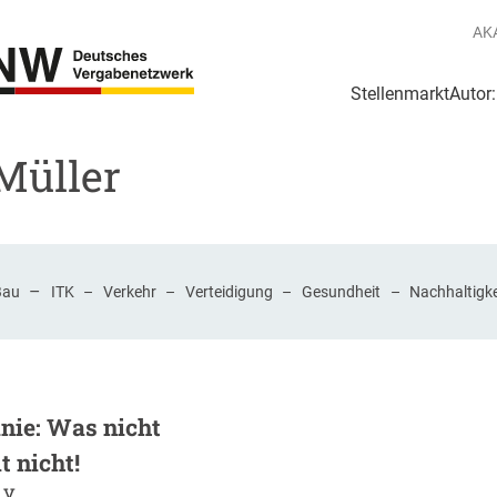
AK
Stellenmarkt
Autor
g
Login Netzwerk
Müller
–
Bau
ITK
–
Verkehr
–
Verteidigung
–
Gesundheit
–
Nachhaltigke
inie: Was nicht
t nicht!
 v.