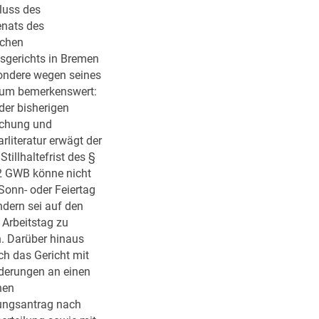
H
luss des
l
a
nats des
t
n
schen
n
d
sgerichts in Bremen
i
a
sondere wegen seines
c
l
ctum bemerkenswert:
h
s
der bisherigen
t
A
echung und
!
n
literatur erwägt der
b
Stillhaltefrist des §
i
2 GWB könne nicht
e
Sonn- oder Feiertag
t
ndern sei auf den
e
 Arbeitstag zu
r
n. Darüber hinaus
:
ch das Gericht mit
(
derungen an einen
K
hen
e
ungsantrag nach