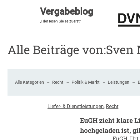
Vergabeblog
Vergabeblog
„Hier lesen Sie es zuerst“
„Hier lesen Sie es zuerst“
Stellenmarkt
Autor:innen
Über den Vergabeblo
Alle Beiträge von:
Sven 
Alle Kategorien
–
Recht
–
Politik & Markt
–
Leistungen
–
Liefer- & Dienstleistungen
, 
Recht
EuGH zieht klare L
hochgeladen ist, gil
EuGH, Urt.