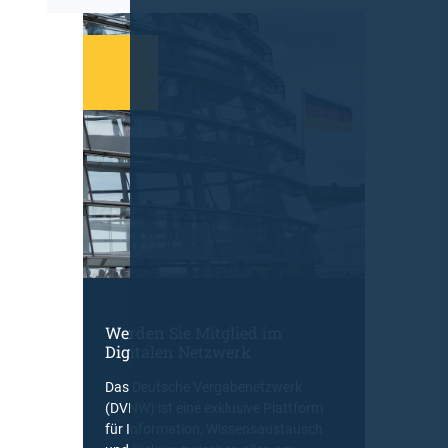
Werden Sie Mitglied im
Digitalen Netzwerk
Das Deutsche Vergabenetzwerk
(DVNW) ist eine exklusive Plattform
für Information, Wissensaustausch