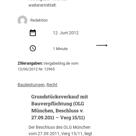
2
v
4
weiterermittelt.
0
e
0
0
r
J
9
f
Redaktion
a
a
l
h
b
e
12. Juni 2012
r
c
e
:
h
a
1 Minute
B
t
l
u
u
t
Zitierangaben:
Vergabeblog.de vom
n
n
12/06/2012 Nr. 12965
d
g
e
e
s
n
Bauleistungen
, 
Recht
w
i
Grundstücksverkauf mit
e
m
i
Bauverpflichtung (OLG
S
t
t
München, Beschluss v.
e
r
27.09.2011 – Verg 15/11)
S
a
Der Beschluss des OLG München
c
ß
vom 27.09.2011, Verg 15/11, liegt
h
e