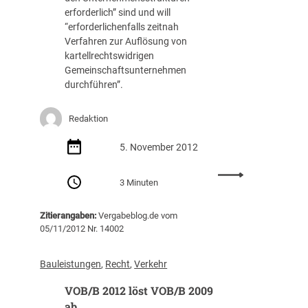
k
erforderlich” sind und will
e
“erforderlichenfalls zeitnah
n
Verfahren zur Auflösung von
v
kartellrechtswidrigen
o
Gemeinschaftsunternehmen
n
durchführen”.
B
u
Redaktion
n
d
5. November 2012
e
s
:
a
3 Minuten
A
u
b
t
Zitierangaben:
Vergabeblog.de vom
s
o
05/11/2012 Nr. 14002
c
b
h
a
l
Bauleistungen
, 
Recht
, 
Verkehr
h
u
n
VOB/B 2012 löst VOB/B 2009
s
e
s
ab