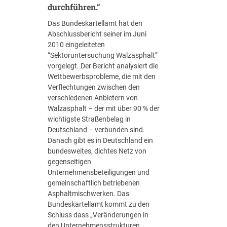
durchführen.“
r
u
Das Bundeskartellamt hat den
n
Abschlussbericht seiner im Juni
g
2010 eingeleiteten
s
“Sektoruntersuchung Walzasphalt”
b
vorgelegt. Der Bericht analysiert die
e
Wettbewerbsprobleme, die mit den
d
Verflechtungen zwischen den
a
verschiedenen Anbietern von
r
Walzasphalt – der mit über 90 % der
f
wichtigste Straßenbelag in
b
Deutschland – verbunden sind.
e
Danach gibt es in Deutschland ein
i
bundesweites, dichtes Netz von
2
gegenseitigen
2
Unternehmensbeteiligungen und
1
gemeinschaftlich betriebenen
B
Asphaltmischwerken. Das
r
Bundeskartellamt kommt zu den
ü
Schluss dass „Veränderungen in
c
den Unternehmensstrukturen