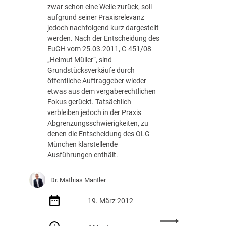
zwar schon eine Weile zurück, soll
w
n
aufgrund seiner Praxisrelevanz
e
b
jedoch nachfolgend kurz dargestellt
r
a
werden. Nach der Entscheidung des
p
u
EuGH vom 25.03.2011, C-451/08
u
:
„Helmut Müller“, sind
n
„
Grundstücksverkäufe durch
k
Z
öffentliche Auftraggeber wieder
t
e
etwas aus dem vergaberechtlichen
p
i
Fokus gerückt. Tatsächlich
r
t
verbleiben jedoch in der Praxis
ü
n
Abgrenzungsschwierigkeiten, zu
f
a
denen die Entscheidung des OLG
u
h
München klarstellende
n
V
Ausführungen enthält.
g
e
d
r
e
f
Dr. Mathias Mantler
r
a
B
h
19. März 2012
a
r
u
e
: