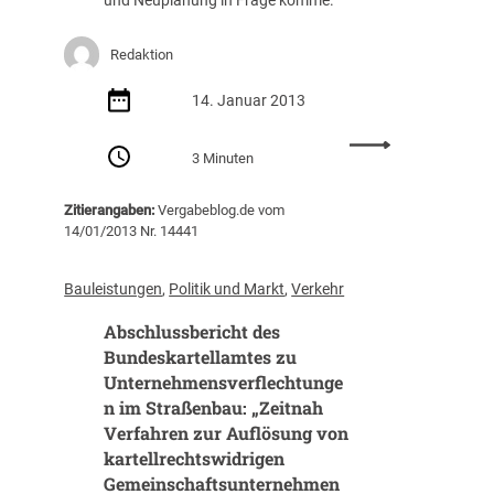
und Neuplanung in Frage komme.
Redaktion
14. Januar 2013
:
3 Minuten
D
r
Zitierangaben:
Vergabeblog.de vom
i
14/01/2013 Nr. 14441
n
g
e
Bauleistungen
, 
Politik und Markt
, 
Verkehr
n
Abschlussbericht des
d
e
Bundeskartellamtes zu
r
Unternehmensverflechtunge
S
n im Straßenbau: „Zeitnah
a
Verfahren zur Auflösung von
n
kartellrechtswidrigen
i
Gemeinschaftsunternehmen
e