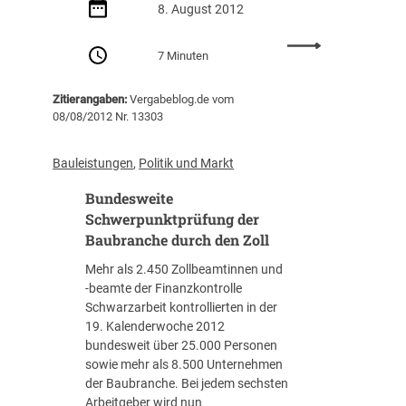
l
8. August 2012
z
l
a
:
a
h
7 Minuten
V
m
l
O
t
d
Zitierangaben:
Vergabeblog.de vom
B
e
e
08/08/2012 Nr. 13303
/
s
r
B
z
B
2
u
Bauleistungen
, 
Politik und Markt
r
0
U
ü
Bundesweite
1
n
c
2
Schwerpunktprüfung der
t
k
l
e
Baubranche durch den Zoll
e
ö
r
n
Mehr als 2.450 Zollbeamtinnen und
s
n
m
-beamte der Finanzkontrolle
t
e
e
Schwarzarbeit kontrollierten in der
V
h
h
19. Kalenderwoche 2012
O
m
r
bundesweit über 25.000 Personen
B
e
a
sowie mehr als 8.500 Unternehmen
/
n
l
der Baubranche. Bei jedem sechsten
B
s
s
Arbeitgeber wird nun