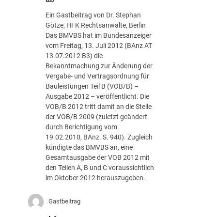
n
b
u
Ein Gastbeitrag von Dr. Stephan
e
n
Götze, HFK Rechtsanwälte, Berlin
r
d
Das BMVBS hat im Bundesanzeiger
i
B
vom Freitag, 13. Juli 2012 (BAnz AT
c
u
13.07.2012 B3) die
h
n
Bekanntmachung zur Änderung der
t
d
Vergabe- und Vertragsordnung für
d
e
Bauleistungen Teil B (VOB/B) –
e
s
Ausgabe 2012 – veröffentlicht. Die
s
s
VOB/B 2012 tritt damit an die Stelle
B
t
der VOB/B 2009 (zuletzt geändert
u
r
durch Berichtigung vom
n
a
19.02.2010, BAnz. S. 940). Zugleich
d
ß
kündigte das BMVBS an, eine
e
e
Gesamtausgabe der VOB 2012 mit
s
n
den Teilen A, B und C voraussichtlich
k
–
im Oktober 2012 herauszugeben.
a
V
r
i
t
Gastbeitrag
e
e
l