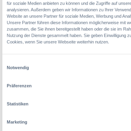
t
s
für soziale Medien anbieten zu können und die Zugriffe auf unser
n
ä
t
analysieren. Außerdem geben wir Informationen zu Ihrer Verwen
B
d
ä
Website an unsere Partner für soziale Medien, Werbung und Anal
a
t
n
Unsere Partner führen diese Informationen möglicherweise mit w
u
e
d
zusammen, die Sie ihnen bereitgestellt haben oder die sie im Ra
g
Bau-
b
i
Nutzung der Dienste gesammelt haben. Sie geben Einwilligung z
e
Vergaberecht
a
s
Cookies, wenn Sie unsere Webseite weiterhin nutzen.
Online-
w
u
c
Seminare
e
f
h
r
ö
e
b
Einwilligungsauswahl
Neue
r
B
e
Notwendig
Herausforder
d
a
s
ungen,
e
u
e
praktische
r
w
Lösungen
.
Präferenzen
u
i
und
V
n
r
Anwendunge
.
g
t
n
Statistiken
z
„
s
u
i
c
m
m
h
Marketing
G
R
a
r
a