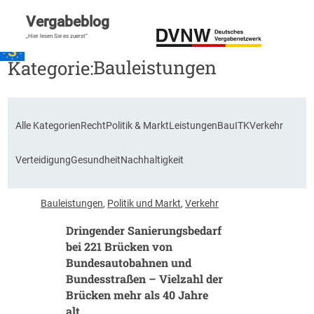
Vergabeblog
„Hier lesen Sie es zuerst“
Bauleistungen
Kategorie:
Alle Kategorien
Recht
Politik & Markt
Leistungen
Bau
ITK
Verkehr
Verteidigung
Gesundheit
Nachhaltigkeit
Bauleistungen
, 
Politik und Markt
, 
Verkehr
Dringender Sanierungsbedarf
bei 221 Brücken von
Bundesautobahnen und
Bundesstraßen – Vielzahl der
Brücken mehr als 40 Jahre
alt