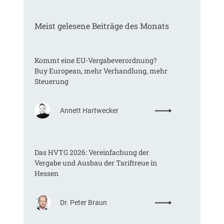
Meist gelesene Beiträge des Monats
Kommt eine EU-Vergabeverordnung?
Buy European, mehr Verhandlung, mehr
Steuerung
:
Annett Hartwecker
K
o
m
Das HVTG 2026: Vereinfachung der
m
Vergabe und Ausbau der Tariftreue in
t
Hessen
e
i
n
:
Dr. Peter Braun
e
D
E
a