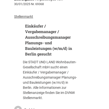
c
i
30/01/2025 Nr. 69368
h
a
b
l
e
Stellenmarkt
i
a
s
Einkäufer /
r
t
b
Vergabemanager /
f
e
Ausschreibungsmanager
ü
i
Planungs- und
r
t
Bauleistungen (w/m/d) in
B
u
Berlin gesucht
a
n
u
g
Die STADT UND LAND Wohnbauten-
l
f
Gesellschaft mbH sucht einen
e
ü
Einkäufer / Vergabemanager /
i
r
Ausschreibungsmanager Planungs-
s
d
und Bauleistungen (w/m/d) in
t
i
Berlin. Alle Informationen zur
u
e
Stellenanzeige finden Sie im DVNW
n
B
Stellenmarkt.
g
e
e
r