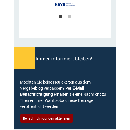
r
e
t
n
a
g
m
e
M
s
a
u
i
c
n
h
g
t
e
Immer informiert bleiben!
s
u
c
h
Möchten Sie keine Neuigkeiten aus dem
t
Vergabeblog verpassen? Per
E-Mail
Benachrichtigung
erhalten sie eine Nachricht zu
Themen Ihrer Wahl, sobald neue Beiträge
veröffentlicht werden.
Benachrichtigungen aktivieren