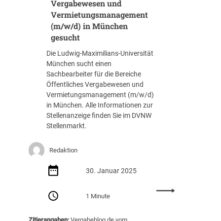
e
Vergabewesen und
z
Vermietungsmanagement
i
(m/w/d) in München
a
gesucht
l
i
Die Ludwig-Maximilians-Universität
s
München sucht einen
t
Sachbearbeiter für die Bereiche
i
Öffentliches Vergabewesen und
n
Vermietungsmanagement (m/w/d)
/
in München. Alle Informationen zur
V
Stellenanzeige finden Sie im DVNW
e
Stellenmarkt.
r
g
Redaktion
a
b
30. Januar 2025
e
s
:
1 Minute
p
S
e
a
z
Zitierangaben:
Vergabeblog.de vom