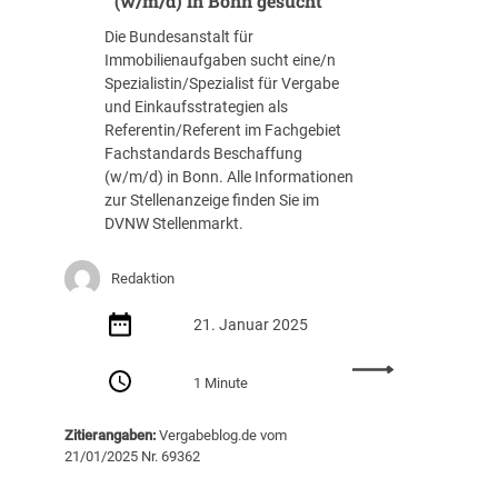
(w/m/d) in Bonn gesucht
s
s
n
m
m
Die Bundesanstalt für
k
a
a
Immobilienaufgaben sucht eine/n
ä
n
n
Spezialistin/Spezialist für Vergabe
u
a
a
und Einkaufsstrategien als
f
g
g
Referentin/Referent im Fachgebiet
e
e
e
Fachstandards Beschaffung
r
m
r
(w/m/d) in Bonn. Alle Informationen
/
e
P
zur Stellenanzeige finden Sie im
i
n
l
DVNW Stellenmarkt.
n
t
a
f
(
n
ü
Redaktion
m
u
r
/
n
A
21. Januar 2025
w
g
r
/
s
c
:
d
-
1 Minute
h
S
)
u
i
p
i
n
t
Zitierangaben:
Vergabeblog.de vom
e
n
d
21/01/2025 Nr. 69362
e
z
M
B
k
i
ü