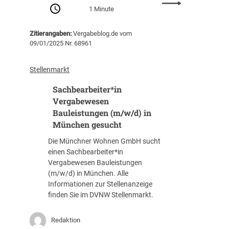
k
:
e
1 Minute
u
a
S
r
n
u
a
l
g
Zitierangaben:
Vergabeblog.de vom
f
c
i
e
09/01/2025 Nr. 68961
s
h
n
n
s
b
g
u
t
e
Stellenmarkt
e
n
r
a
s
d
a
Sachbearbeiter*in
r
u
B
t
b
Vergabewesen
c
a
e
e
Bauleistungen (m/w/d) in
h
u
g
i
München gesucht
t
l
i
t
e
e
Die Münchner Wohnen GmbH sucht
e
i
n
einen Sachbearbeiter*in
r
s
a
Vergabewesen Bauleistungen
i
t
l
(m/w/d) in München. Alle
n
u
s
Informationen zur Stellenanzeige
n
n
R
finden Sie im DVNW Stellenmarkt.
e
g
e
n
e
f
/
Redaktion
n
e
S