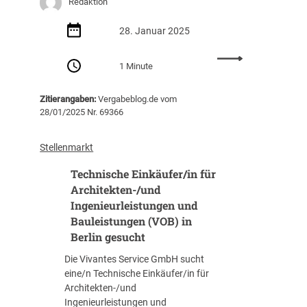
Redaktion
n
e
(
i
28. Januar 2025
w
c
/
h
:
m
1 Minute
e
E
/
Ö
i
d
f
Zitierangaben:
Vergabeblog.de vom
n
)
f
28/01/2025 Nr. 69366
k
i
e
ä
n
n
u
Stellenmarkt
B
t
f
e
l
Technische Einkäufer/in für
e
r
i
r
Architekten-/und
l
c
/
Ingenieurleistungen und
i
h
V
Bauleistungen (VOB) in
n
e
e
Berlin gesucht
g
s
r
e
V
Die Vivantes Service GmbH sucht
g
s
e
eine/n Technische Einkäufer/in für
a
u
r
Architekten-/und
b
c
g
Ingenieurleistungen und
e