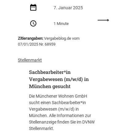
(
r
a
7. Januar 2025
V
e
c
O
n
h
:
B
1 Minute
t
b
S
)
i
e
a
i
m
Zitierangaben:
Vergabeblog.de vom
a
c
n
F
07/01/2025 Nr. 68959
r
h
B
a
b
b
e
c
e
e
Stellenmarkt
r
h
i
a
l
g
t
Sachbearbeiter*in
r
i
e
e
b
Vergabewesen (m/w/d) in
n
b
r
e
München gesucht
g
i
V
i
e
e
Die Münchener Wohnen GmbH
e
t
s
t
sucht einen Sachbearbeiter*in
r
e
u
F
Vergabewesen (m/w/d) in
g
r
c
a
München. Alle Informationen zur
a
*
h
c
Stellenanzeige finden Sie im DVNW
b
i
t
h
Stellenmarkt.
e
n
s
m
V