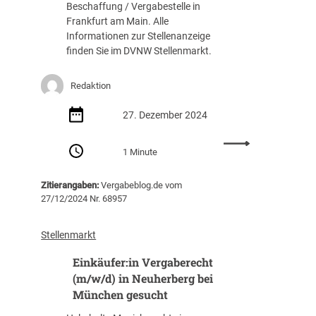
/
d
g
Beschaffung / Vergabestelle in
n
m
)
e
Frankfurt am Main. Alle
V
/
i
n
Informationen zur Stellenanzeige
e
d
n
(
finden Sie im DVNW Stellenmarkt.
r
)
M
m
g
i
a
/
a
Redaktion
n
n
w
b
B
n
/
e
27. Dezember 2024
o
h
d
w
n
e
)
e
:
n
1 Minute
i
i
s
S
g
m
n
e
a
e
g
M
n
Zitierangaben:
Vergabeblog.de vom
c
s
e
ü
27/12/2024 Nr. 68957
(
h
u
s
n
m
b
c
u
c
/
e
Stellenmarkt
h
c
h
w
a
t
h
e
/
Einkäufer:in Vergaberecht
r
t
n
d
b
(m/w/d) in Neuherberg bei
g
)
e
München gesucht
e
i
i