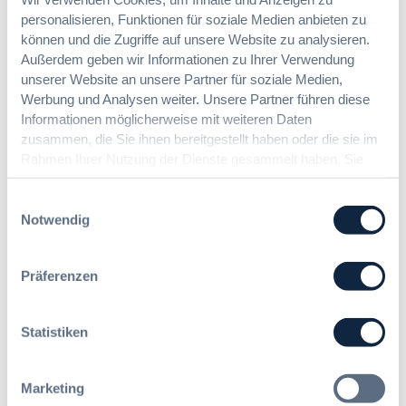
c
r
Suche
personalisieren, Funktionen für soziale Medien anbieten zu
e
:
b
können und die Zugriffe auf unsere Website zu analysieren.
i
e
n
Außerdem geben wir Informationen zu Ihrer Verwendung
r
V
unserer Website an unsere Partner für soziale Medien,
e
e
Werbung und Analysen weiter. Unsere Partner führen diese
i
r
Informationen möglicherweise mit weiteren Daten
c
g
zusammen, die Sie ihnen bereitgestellt haben oder die sie im
h
a
Rahmen Ihrer Nutzung der Dienste gesammelt haben. Sie
Autor:innen
B
b
geben Einwilligung zu unseren Cookies, wenn Sie unsere
e
e
Webseite weiterhin nutzen.
Einwilligungsauswahl
s
r
Notwendig
c
e
h
c
a
h
Präferenzen
f
t
Zurücksetzen
f
(
u
m
Statistiken
n
/
g
w
/
/
Marketing
V
d