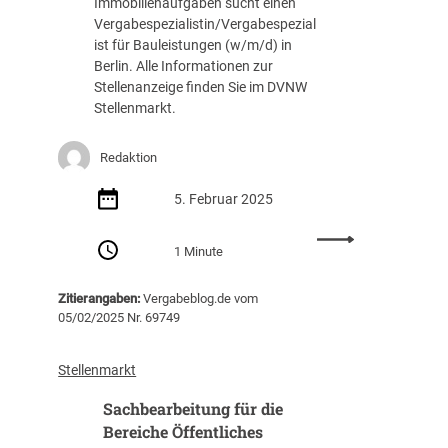
Immobilienaufgaben sucht einen
Vergabespezialistin/Vergabespezial
ist für Bauleistungen (w/m/d) in
Berlin. Alle Informationen zur
Stellenanzeige finden Sie im DVNW
Stellenmarkt.
Redaktion
5. Februar 2025
:
1 Minute
V
e
Zitierangaben:
Vergabeblog.de vom
r
05/02/2025 Nr. 69749
g
a
b
Stellenmarkt
e
Sachbearbeitung für die
s
p
Bereiche Öffentliches