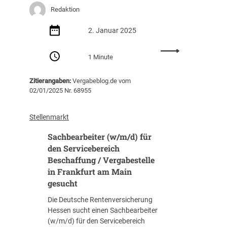
t
i
e
Redaktion
a
t
r
n
Z
g
2. Januar 2025
d
u
a
a
s
b
:
1 Minute
r
a
e
S
d
t
w
a
s
z
Zitierangaben:
Vergabeblog.de vom
e
c
B
02/01/2025 Nr. 68955
a
s
h
e
u
e
b
s
f
n
e
Stellenmarkt
c
g
B
a
h
a
Sachbearbeiter (w/m/d) für
a
r
a
b
u
b
den Servicebereich
f
e
l
e
Beschaffung / Vergabestelle
f
n
e
i
in Frankfurt am Main
u
(
i
t
gesucht
n
m
s
e
g
/
t
Die Deutsche Rentenversicherung
r
(
w
u
Hessen sucht einen Sachbearbeiter
*
w
/
n
(w/m/d) für den Servicebereich
i