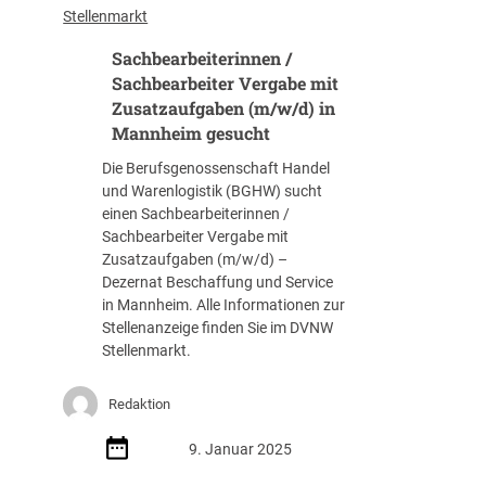
a
t
a
Stellenmarkt
n
u
e
l
c
l
n
Sachbearbeiterinnen /
i
h
e
-
s
Sachbearbeiter Vergabe mit
e
i
/
t
Zusatzaufgaben (m/w/d) in
n
s
u
f
Mannheim gesucht
g
t
n
ü
e
u
d
Die Berufsgenossenschaft Handel
r
s
n
I
und Warenlogistik (BGHW) sucht
V
u
g
n
einen Sachbearbeiterinnen /
e
c
e
g
Sachbearbeiter Vergabe mit
r
h
n
e
Zusatzaufgaben (m/w/d) –
g
t
(
n
Dezernat Beschaffung und Service
a
w
i
in Mannheim. Alle Informationen zur
b
/
e
Stellenanzeige finden Sie im DVNW
e
m
u
Stellenmarkt.
u
/
r
n
d
l
d
Redaktion
)
e
E
i
i
i
9. Januar 2025
n
s
n
B
t