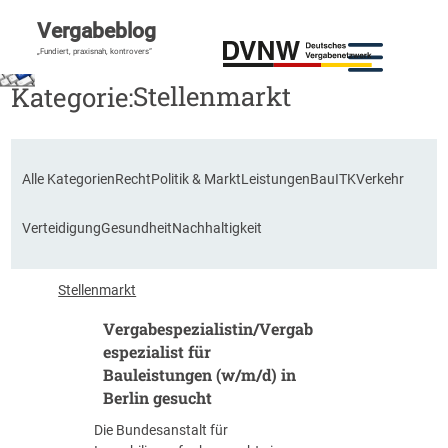
Vergabeblog
„Fundiert, praxisnah, kontrovers“
Stellenmarkt
Kategorie:
Alle Kategorien
Recht
Politik & Markt
Leistungen
Bau
ITK
Verkehr
Verteidigung
Gesundheit
Nachhaltigkeit
Stellenmarkt
Vergabespezialistin/Vergab
espezialist für
Bauleistungen (w/m/d) in
Berlin gesucht
Die Bundesanstalt für