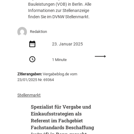
h
a
Bauleistungen (VOB) in Berlin. Alle
m
t
b
Informationen zur Stellenanzeige
a
e
finden Sie im DVNW Stellenmarkt.
n
w
a
e
g
Redaktion
s
e
e
r
23. Januar 2025
n
/
u
A
:
n
1 Minute
u
T
d
s
e
V
s
Zitierangaben:
Vergabeblog.de vom
c
e
23/01/2025 Nr. 69364
c
h
r
h
n
m
r
i
Stellenmarkt
i
e
s
e
i
Spezialist für Vergabe und
c
t
b
h
Einkaufsstrategien als
u
u
e
Referent im Fachgebiet
n
n
E
Fachstandards Beschaffung
g
g
i