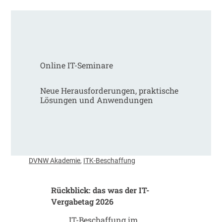
a
P
b
l
r
a
u
n
f
u
m
n
Online IT-Seminare
i
g
t
u
A
Neue Herausforderungen, praktische
n
n
Lösungen und Anwendungen
d
s
B
a
I
g
M
e
k
–
ü
w
DVNW Akademie
,
ITK-Beschaffung
n
i
f
e
t
Rückblick: das was der IT-
v
i
Vergabetag 2026
i
g
e
?
IT-Beschaffung im
l