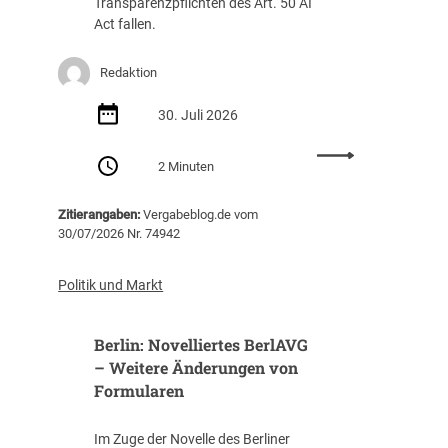
Transparenzpflichten des Art. 50 AI
f
Act fallen.
:
Z
Redaktion
w
i
30. Juli 2026
s
c
:
h
2 Minuten
A
e
I
n
Zitierangaben:
Vergabeblog.de vom
A
A
30/07/2026 Nr. 74942
c
u
t
t
:
o
Politik und Markt
N
m
e
a
Berlin: Novelliertes BerlAVG
u
t
e
– Weitere Änderungen von
i
T
Formularen
s
r
i
a
e
Im Zuge der Novelle des Berliner