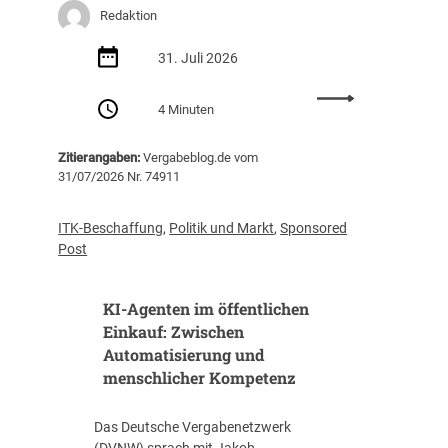
r
Redaktion
ä
g
31. Juli 2026
t
e
:
4 Minuten
i
R
n
ü
Zitierangaben:
Vergabeblog.de vom
e
c
31/07/2026 Nr. 74911
R
k
a
b
h
l
ITK-Beschaffung
,
Politik und Markt
,
Sponsored
m
i
Post
e
c
n
k
KI-Agenten im öffentlichen
v
:
e
d
Einkauf: Zwischen
r
a
Automatisierung und
e
s
menschlicher Kompetenz
i
w
n
a
Das Deutsche Vergabenetzwerk
b
s
(DVNW) sprach mit Jakob