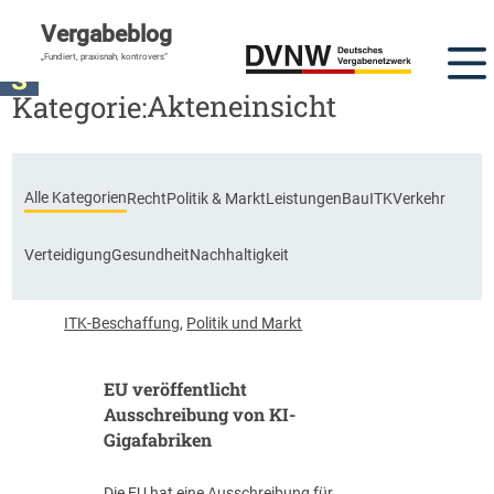
Vergabeblog
DVNW Akademie
„Fundiert, praxisnah, kontrovers“
Akteneinsicht
Kategorie:
Alle Kategorien
Recht
Politik & Markt
Leistungen
Bau
ITK
Verkehr
Verteidigung
Gesundheit
Nachhaltigkeit
ITK-Beschaffung
,
Politik und Markt
EU veröffentlicht
Ausschreibung von KI-
Gigafabriken
Die EU hat eine Ausschreibung für