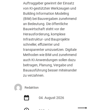
n
s
Auftraggeber gewinnt der Einsatz
g
t
von KI-gestützten Werkzeugen und
e
u
Building Information Modeling
n
n
(BIM) bei Bauvergaben zunehmend
d
g
an Bedeutung. Die öffentliche
e
Bauwirtschaft steht vor der
r
Herausforderung, komplexe
D
Infrastruktur- und Bauprojekte
V
schneller, effizienter und
N
transparenter umzusetzen. Digitale
W
Methoden wie BIM und zunehmend
A
auch KI-Anwendungen sollen dazu
k
beitragen, Planung, Vergabe und
a
Bauausführung besser miteinander
d
zu verzahnen.
e
m
Redaktion
i
e
04. August 2026
: