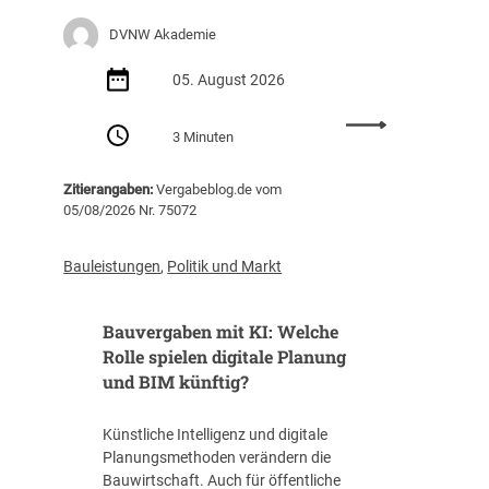
e
DVNW Akademie
r
u
05. August 2026
n
g
:
m
3 Minuten
S
i
e
t
Zitierangaben:
Vergabeblog.de vom
m
S
05/08/2026 Nr. 75072
i
c
n
h
a
Bauleistungen
,
Politik und Markt
w
r
e
e
r
Bauvergaben mit KI: Welche
m
p
p
Rolle spielen digitale Planung
u
f
und BIM künftig?
n
e
k
h
t
Künstliche Intelligenz und digitale
l
R
Planungsmethoden verändern die
u
ü
Bauwirtschaft. Auch für öffentliche