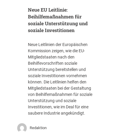
N
u
p
Neue EU Leitlinie:
o
g
e
v
Beihilfemaßnahmen für
u
t
e
soziale Unterstützung und
s
e
l
t
soziale Investitionen
n
l
2
z
i
0
Neue Leitlinien der Europäischen
e
2
Kommission zeigen, wie die EU-
r
6
Mitgliedstaaten nach den
t
Beihilfevorschriften soziale
e
Unterstützung bereitstellen und
s
soziale Investitionen vornehmen
B
können. Die Leitlinien helfen den
e
Mitgliedstaaten bei der Gestaltung
r
von Beihilfemaßnahmen für soziale
l
Unterstützung und soziale
A
Investitionen, wie im Deal für eine
V
saubere Industrie angekündigt.
G
–
W
Redaktion