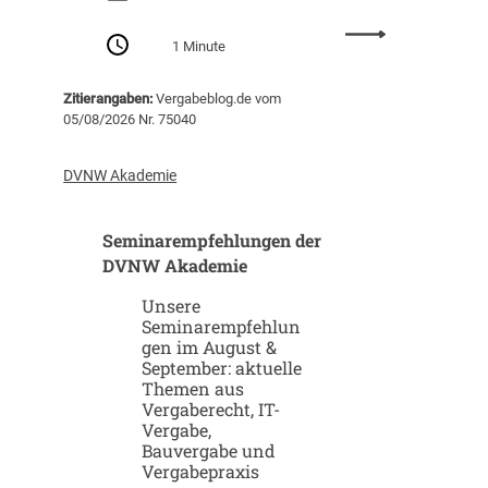
n
:
g
1 Minute
S
v
t
o
Zitierangaben:
Vergabeblog.de vom
a
n
05/08/2026 Nr. 75040
r
K
t
I
u
-
DVNW Akademie
p
G
-
i
Seminarempfehlungen der
u
g
n
DVNW Akademie
a
d
f
Unsere
S
a
Seminarempfehlun
c
b
gen im August &
a
r
September: aktuelle
l
i
Themen aus
e
k
Vergaberecht, IT-
u
e
Vergabe,
p
n
Bauvergabe und
-
Vergabepraxis