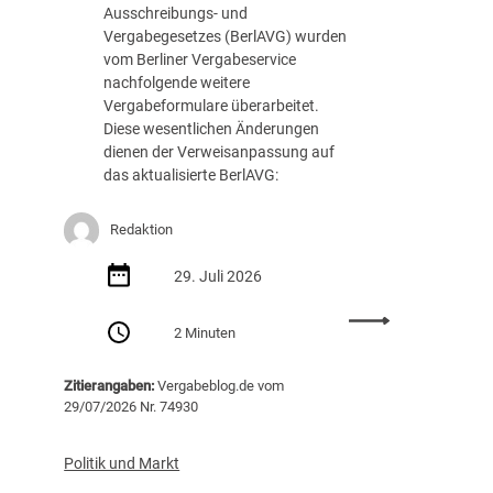
n
r
Ausschreibungs- und
s
u
Vergabegesetzes (BerlAVG) wurden
p
n
vom Berliner Vergabeservice
a
g
nachfolgende weitere
r
u
Vergabeformulare überarbeitet.
e
n
Diese wesentlichen Änderungen
n
d
dienen der Verweisanpassung auf
z
m
das aktualisierte BerlAVG:
p
e
f
n
Redaktion
l
s
i
c
29. Juli 2026
c
h
h
l
:
t
i
2 Minuten
B
e
c
e
n
h
Zitierangaben:
Vergabeblog.de vom
r
a
e
29/07/2026 Nr. 74930
l
b
r
i
2
K
n
.
Politik und Markt
o
:
A
m