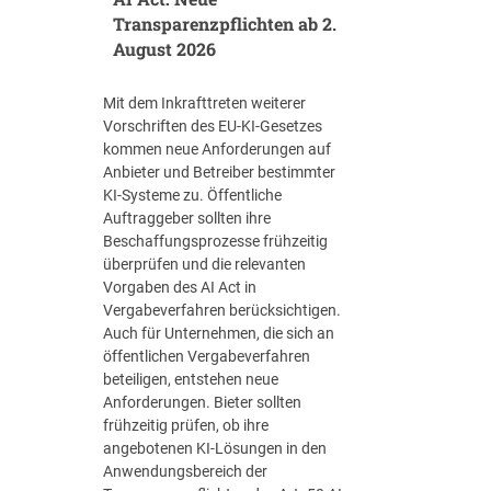
n
Transparenzpflichten ab 2.
e
i
?
August 2026
m
ö
Mit dem Inkrafttreten weiterer
f
Vorschriften des EU-KI-Gesetzes
f
kommen neue Anforderungen auf
e
Anbieter und Betreiber bestimmter
n
KI-Systeme zu. Öffentliche
t
Auftraggeber sollten ihre
l
Beschaffungsprozesse frühzeitig
i
überprüfen und die relevanten
c
Vorgaben des AI Act in
h
Vergabeverfahren berücksichtigen.
e
Auch für Unternehmen, die sich an
n
öffentlichen Vergabeverfahren
E
beteiligen, entstehen neue
i
Anforderungen. Bieter sollten
n
frühzeitig prüfen, ob ihre
k
angebotenen KI-Lösungen in den
a
Anwendungsbereich der
u