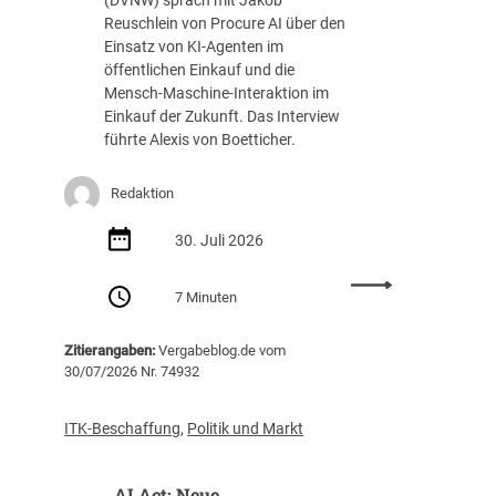
a
d
Reuschlein von Procure AI über den
r
e
Einsatz von KI-Agenten im
u
r
öffentlichen Einkauf und die
n
I
Mensch-Maschine-Interaktion im
g
T
Einkauf der Zukunft. Das Interview
o
-
führte Alexis von Boetticher.
h
V
n
e
e
r
Redaktion
M
g
i
30. Juli 2026
a
n
b
:
d
e
7 Minuten
K
e
t
I
s
a
Zitierangaben:
Vergabeblog.de vom
-
t
g
30/07/2026 Nr. 74932
A
a
2
g
b
0
e
n
2
ITK-Beschaffung
,
Politik und Markt
n
a
6
t
h
AI Act: Neue
e
m