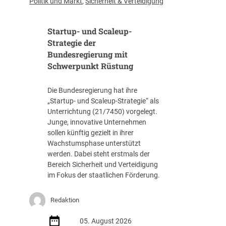
Politik und Markt
,
Sicherheit & Verteidigung
f
f
Startup- und Scaleup-
e
n
Strategie der
t
Bundesregierung mit
l
Schwerpunkt Rüstung
i
c
Die Bundesregierung hat ihre
h
„Startup- und Scaleup-Strategie“ als
t
Unterrichtung (21/7450) vorgelegt.
A
Junge, innovative Unternehmen
u
sollen künftig gezielt in ihrer
s
Wachstumsphase unterstützt
s
werden. Dabei steht erstmals der
c
Bereich Sicherheit und Verteidigung
h
im Fokus der staatlichen Förderung.
r
e
i
Redaktion
b
05. August 2026
u