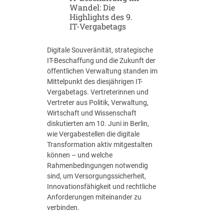
Wandel: Die
U
Highlights des 9.
n
IT-Vergabetags
v
e
Digitale Souveränität, strategische
r
IT-Beschaffung und die Zukunft der
b
öffentlichen Verwaltung standen im
i
Mittelpunkt des diesjährigen IT-
n
Vergabetags. Vertreterinnen und
d
Vertreter aus Politik, Verwaltung,
l
Wirtschaft und Wissenschaft
i
diskutierten am 10. Juni in Berlin,
c
wie Vergabestellen die digitale
h
Transformation aktiv mitgestalten
k
können – und welche
e
Rahmenbedingungen notwendig
i
sind, um Versorgungssicherheit,
t
Innovationsfähigkeit und rechtliche
v
Anforderungen miteinander zu
e
verbinden.
r
t