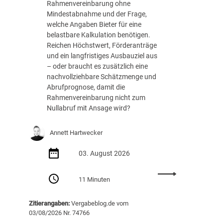
h
Rahmenvereinbarung ohne
e
Mindestabnahme und der Frage,
R
welche Angaben Bieter für eine
o
belastbare Kalkulation benötigen.
l
Reichen Höchstwert, Förderanträge
l
und ein langfristiges Ausbauziel aus
e
– oder braucht es zusätzlich eine
s
nachvollziehbare Schätzmenge und
p
Abrufprognose, damit die
i
Rahmenvereinbarung nicht zum
e
Nullabruf mit Ansage wird?
l
e
Annett Hartwecker
n
d
03. August 2026
i
g
:
11 Minuten
i
N
t
u
a
Zitierangaben:
Vergabeblog.de vom
l
l
03/08/2026 Nr. 74766
l
e