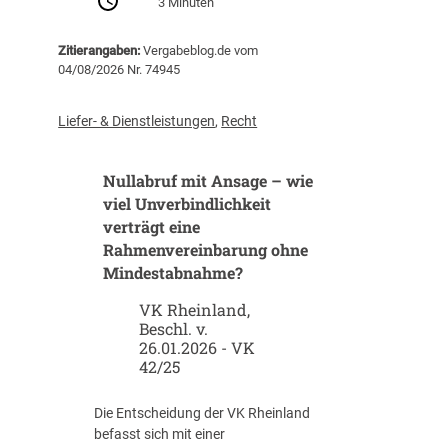
3 Minuten
B
a
Zitierangaben:
Vergabeblog.de vom
u
04/08/2026 Nr. 74945
v
e
r
Liefer- & Dienstleistungen
,
Recht
g
a
Nullabruf mit Ansage – wie
b
e
viel Unverbindlichkeit
n
verträgt eine
m
Rahmenvereinbarung ohne
i
Mindestabnahme?
t
K
VK Rheinland,
Beschl. v.
I
26.01.2026 - VK
:
42/25
W
e
l
Die Entscheidung der VK Rheinland
c
befasst sich mit einer