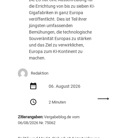
die Errichtung von bis zu sieben KI-
Gigafabriken in ganz Europa
veröffentlicht. Dies ist Teil ihrer
jüngsten umfassenden
Bemühungen, die technologische
Souveränität Europas zu stärken
und das Ziel zu verwirklichen,
Europa zum KI-Kontinent zu
machen.
Redaktion
06. August 2026
:
2 Minuten
E
U
Zitierangaben:
Vergabeblog.de vom
v
06/08/2026 Nr. 75062
e
r
ö