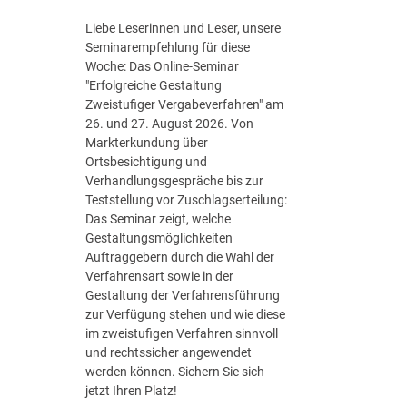
S
t
Liebe Leserinnen und Leser, unsere
r
Seminarempfehlung für diese
a
Woche: Das Online-Seminar
t
"Erfolgreiche Gestaltung
e
Zweistufiger Vergabeverfahren" am
g
26. und 27. August 2026. Von
i
Markterkundung über
e
Ortsbesichtigung und
d
Verhandlungsgespräche bis zur
e
Teststellung vor Zuschlagserteilung:
r
Das Seminar zeigt, welche
B
Gestaltungsmöglichkeiten
u
Auftraggebern durch die Wahl der
n
Verfahrensart sowie in der
d
Gestaltung der Verfahrensführung
e
zur Verfügung stehen und wie diese
s
im zweistufigen Verfahren sinnvoll
r
und rechtssicher angewendet
e
werden können. Sichern Sie sich
g
jetzt Ihren Platz!
i