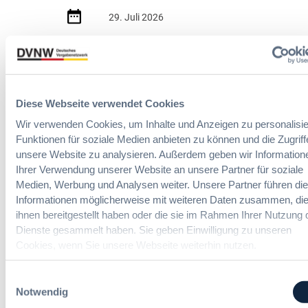
e
29. Juli 2026
i
t
:
e
2 Minuten
N
r
e
e
Zitierangaben:
Vergabeblog.de vom
u
Ä
29/07/2026 Nr. 74950
e
Diese Webseite verwendet Cookies
n
E
d
Wir verwenden Cookies, um Inhalte und Anzeigen zu personalisie
U
e
Funktionen für soziale Medien anbieten zu können und die Zugriff
L
r
unsere Website zu analysieren. Außerdem geben wir Information
e
u
Ihrer Verwendung unserer Website an unsere Partner für soziale
i
n
Medien, Werbung und Analysen weiter. Unsere Partner führen di
t
g
Informationen möglicherweise mit weiteren Daten zusammen, die
07. Oktober 2026 in Berlin
l
e
ihnen bereitgestellt haben oder die sie im Rahmen Ihrer Nutzung 
i
n
Dienste gesammelt haben. Sie geben Einwilligung zu unseren
n
v
EVB-IT Thementag
Cookies, wenn Sie unsere Webseite weiterhin nutzen.
i
o
e
n
Der Thementag für die ergänzenden
:
Einwilligungsauswahl
F
Vertragsbedingungen von IT-
B
Notwendig
o
Beschaffung in der öffentlichen
e
r