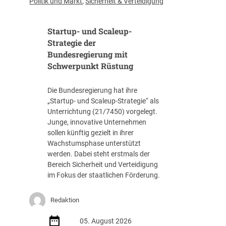
Politik und Markt
,
Sicherheit & Verteidigung
f
f
Startup- und Scaleup-
e
n
Strategie der
t
Bundesregierung mit
l
Schwerpunkt Rüstung
i
c
Die Bundesregierung hat ihre
h
„Startup- und Scaleup-Strategie“ als
t
Unterrichtung (21/7450) vorgelegt.
A
Junge, innovative Unternehmen
u
sollen künftig gezielt in ihrer
s
Wachstumsphase unterstützt
s
werden. Dabei steht erstmals der
c
Bereich Sicherheit und Verteidigung
h
im Fokus der staatlichen Förderung.
r
e
i
Redaktion
b
05. August 2026
u