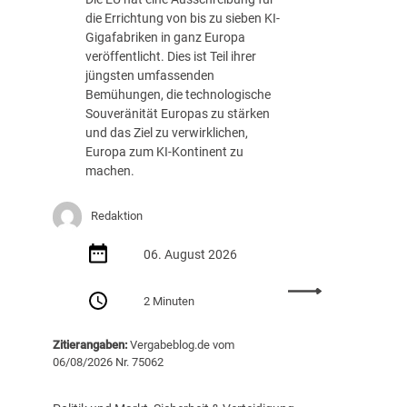
die Errichtung von bis zu sieben KI-
Gigafabriken in ganz Europa
veröffentlicht. Dies ist Teil ihrer
jüngsten umfassenden
Bemühungen, die technologische
Souveränität Europas zu stärken
und das Ziel zu verwirklichen,
Europa zum KI-Kontinent zu
machen.
Redaktion
06. August 2026
:
2 Minuten
E
U
Zitierangaben:
Vergabeblog.de vom
v
06/08/2026 Nr. 75062
e
r
ö