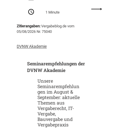
n
:
g
1 Minute
S
v
t
o
Zitierangaben:
Vergabeblog.de vom
a
n
05/08/2026 Nr. 75040
r
K
t
I
u
-
DVNW Akademie
p
G
-
i
Seminarempfehlungen der
u
g
n
DVNW Akademie
a
d
f
Unsere
S
a
Seminarempfehlun
c
b
gen im August &
a
r
September: aktuelle
l
i
Themen aus
e
k
Vergaberecht, IT-
u
e
Vergabe,
p
n
Bauvergabe und
-
Vergabepraxis