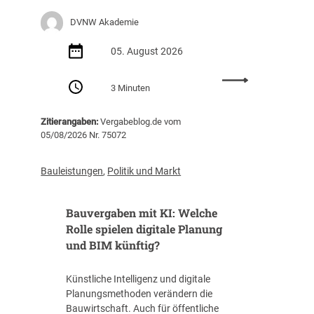
e
DVNW Akademie
r
u
05. August 2026
n
g
:
m
3 Minuten
S
i
e
t
Zitierangaben:
Vergabeblog.de vom
m
S
05/08/2026 Nr. 75072
i
c
n
h
a
Bauleistungen
,
Politik und Markt
w
r
e
e
r
Bauvergaben mit KI: Welche
m
p
p
Rolle spielen digitale Planung
u
f
und BIM künftig?
n
e
k
h
t
Künstliche Intelligenz und digitale
l
R
Planungsmethoden verändern die
u
ü
Bauwirtschaft. Auch für öffentliche