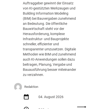
n
s
Auftraggeber gewinnt der Einsatz
g
t
von KI-gestützten Werkzeugen und
e
u
Building Information Modeling
n
n
(BIM) bei Bauvergaben zunehmend
d
g
an Bedeutung. Die öffentliche
e
Bauwirtschaft steht vor der
r
Herausforderung, komplexe
D
Infrastruktur- und Bauprojekte
V
schneller, effizienter und
N
transparenter umzusetzen. Digitale
W
Methoden wie BIM und zunehmend
A
auch KI-Anwendungen sollen dazu
k
beitragen, Planung, Vergabe und
a
Bauausführung besser miteinander
d
zu verzahnen.
e
m
Redaktion
i
e
04. August 2026
: