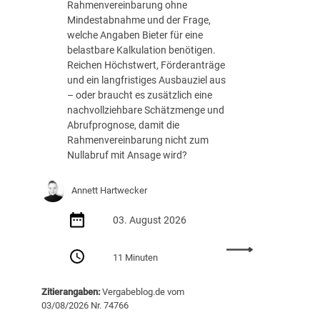
h
Rahmenvereinbarung ohne
e
Mindestabnahme und der Frage,
R
welche Angaben Bieter für eine
o
belastbare Kalkulation benötigen.
l
Reichen Höchstwert, Förderanträge
l
und ein langfristiges Ausbauziel aus
e
– oder braucht es zusätzlich eine
s
nachvollziehbare Schätzmenge und
p
Abrufprognose, damit die
i
Rahmenvereinbarung nicht zum
e
Nullabruf mit Ansage wird?
l
e
Annett Hartwecker
n
d
03. August 2026
i
g
:
11 Minuten
i
N
t
u
a
Zitierangaben:
Vergabeblog.de vom
l
l
03/08/2026 Nr. 74766
l
e