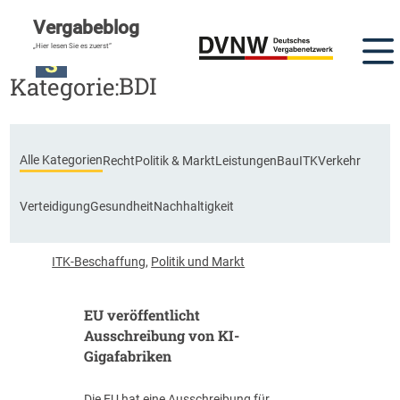
Vergabeblog
„Hier lesen Sie es zuerst“
BDI
Kategorie:
Alle Kategorien
Recht
Politik & Markt
Leistungen
Bau
ITK
Verkehr
Verteidigung
Gesundheit
Nachhaltigkeit
ITK-Beschaffung
,
Politik und Markt
EU veröffentlicht
Ausschreibung von KI-
Gigafabriken
Die EU hat eine Ausschreibung für