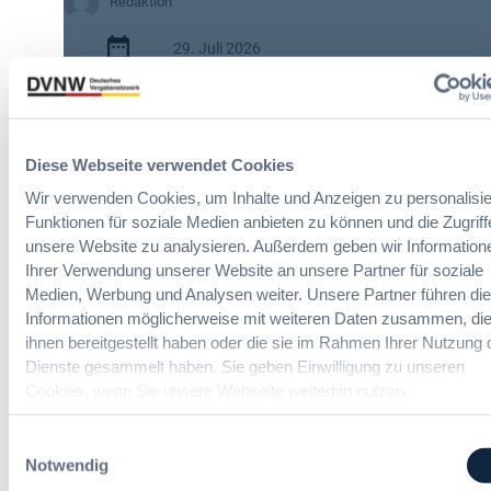
W
Redaktion
e
29. Juli 2026
i
t
:
e
2 Minuten
N
r
e
e
Zitierangaben:
Vergabeblog.de vom
u
Ä
Diese Webseite verwendet Cookies
29/07/2026 Nr. 74950
e
n
Wir verwenden Cookies, um Inhalte und Anzeigen zu personalisie
E
d
Funktionen für soziale Medien anbieten zu können und die Zugriff
U
e
unsere Website zu analysieren. Außerdem geben wir Information
L
r
Ihrer Verwendung unserer Website an unsere Partner für soziale
e
u
Medien, Werbung und Analysen weiter. Unsere Partner führen di
i
n
Informationen möglicherweise mit weiteren Daten zusammen, die
t
g
ihnen bereitgestellt haben oder die sie im Rahmen Ihrer Nutzung 
Bau-Vergaberecht Online-Seminare
l
e
Dienste gesammelt haben. Sie geben Einwilligung zu unseren
i
n
Cookies, wenn Sie unsere Webseite weiterhin nutzen.
n
v
Neue Herausforderungen, praktische
i
o
Lösungen und Anwendungen
e
n
Einwilligungsauswahl
:
F
Notwendig
B
o