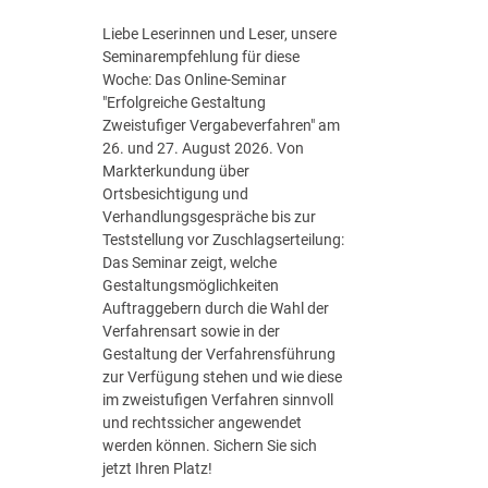
S
t
Liebe Leserinnen und Leser, unsere
r
Seminarempfehlung für diese
a
Woche: Das Online-Seminar
t
"Erfolgreiche Gestaltung
e
Zweistufiger Vergabeverfahren" am
g
26. und 27. August 2026. Von
i
Markterkundung über
e
Ortsbesichtigung und
d
Verhandlungsgespräche bis zur
e
Teststellung vor Zuschlagserteilung:
r
Das Seminar zeigt, welche
B
Gestaltungsmöglichkeiten
u
Auftraggebern durch die Wahl der
n
Verfahrensart sowie in der
d
Gestaltung der Verfahrensführung
e
zur Verfügung stehen und wie diese
s
im zweistufigen Verfahren sinnvoll
r
und rechtssicher angewendet
e
werden können. Sichern Sie sich
g
jetzt Ihren Platz!
i