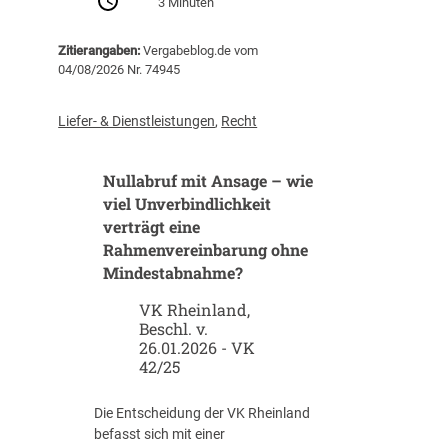
3 Minuten
B
a
Zitierangaben:
Vergabeblog.de vom
u
04/08/2026 Nr. 74945
v
e
r
Liefer- & Dienstleistungen
,
Recht
g
a
Nullabruf mit Ansage – wie
b
e
viel Unverbindlichkeit
n
verträgt eine
m
Rahmenvereinbarung ohne
i
Mindestabnahme?
t
K
VK Rheinland,
Beschl. v.
I
26.01.2026 - VK
:
42/25
W
e
l
Die Entscheidung der VK Rheinland
c
befasst sich mit einer