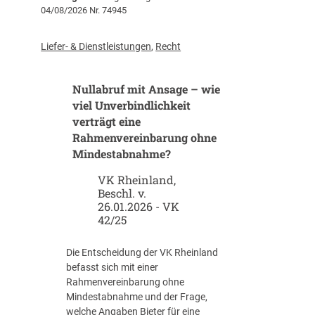
04/08/2026 Nr. 74945
v
e
r
Liefer- & Dienstleistungen
,
Recht
g
a
Nullabruf mit Ansage – wie
b
e
viel Unverbindlichkeit
n
verträgt eine
m
Rahmenvereinbarung ohne
i
Mindestabnahme?
t
K
VK Rheinland,
Beschl. v.
I
26.01.2026 - VK
:
42/25
W
e
l
Die Entscheidung der VK Rheinland
c
befasst sich mit einer
h
Rahmenvereinbarung ohne
e
Mindestabnahme und der Frage,
R
welche Angaben Bieter für eine