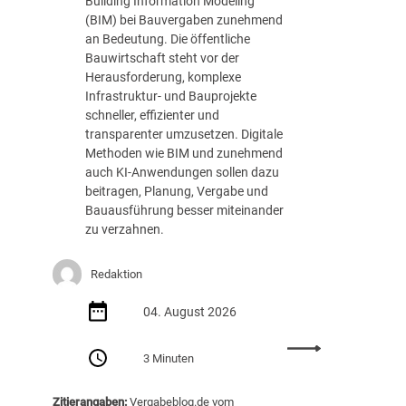
Building Information Modeling
n
n
(BIM) bei Bauvergaben zunehmend
d
g
an Bedeutung. Die öffentliche
e
Bauwirtschaft steht vor der
r
Herausforderung, komplexe
D
Infrastruktur- und Bauprojekte
V
schneller, effizienter und
N
transparenter umzusetzen. Digitale
W
Methoden wie BIM und zunehmend
A
auch KI-Anwendungen sollen dazu
k
beitragen, Planung, Vergabe und
a
Bauausführung besser miteinander
d
zu verzahnen.
e
m
Redaktion
i
e
04. August 2026
:
3 Minuten
B
a
Zitierangaben:
Vergabeblog.de vom
u