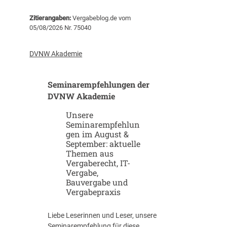
t
Zitierangaben:
Vergabeblog.de vom
a
05/08/2026 Nr. 75040
r
t
u
DVNW Akademie
p
-
Seminarempfehlungen der
u
n
DVNW Akademie
d
Unsere
S
Seminarempfehlun
c
gen im August &
a
September: aktuelle
l
Themen aus
e
Vergaberecht, IT-
u
Vergabe,
p
Bauvergabe und
-
Vergabepraxis
S
t
Liebe Leserinnen und Leser, unsere
r
Seminarempfehlung für diese