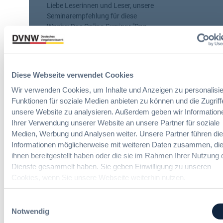
i
l
Liebe Leserinnen und Leser, unsere
l
a
Seminarempfehlung für diese
f
r
Woche: Das Online-Seminar "Das
e
e
dynamische Beschaffungssystem"
m
n
am 25. August 2026. Das
a
dynamische Beschaffungssystem
ß
ist ein innovatives
Diese Webseite verwendet Cookies
n
Beschaffungsinstrument – flexibel
a
und praxistauglich. In bestimmten
Wir verwenden Cookies, um Inhalte und Anzeigen zu personalisie
h
Fällen ist es die bessere Alternative
Funktionen für soziale Medien anbieten zu können und die Zugriff
m
zur Rahmenvereinbarung. Wie es
unsere Website zu analysieren. Außerdem geben wir Information
e
funktioniert, welche technischen
Ihrer Verwendung unserer Website an unsere Partner für soziale
n
Voraussetzungen benötigt werden
Medien, Werbung und Analysen weiter. Unsere Partner führen di
f
und welche praktischen
Informationen möglicherweise mit weiteren Daten zusammen, die
ü
Einsatzmöglichkeiten es bietet, zeigt
ihnen bereitgestellt haben oder die sie im Rahmen Ihrer Nutzung 
r
dieses einstündige Seminar. Sichern
Dienste gesammelt haben. Sie geben Einwilligung zu unseren
s
Sie sich jetzt Ihren Platz!
Cookies, wenn Sie unsere Webseite weiterhin nutzen.
o
z
DVNW Akademie
Einwilligungsauswahl
i
Notwendig
a
29. Juli 2026
l