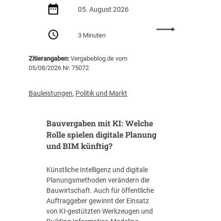
u
05. August 2026
n
g
:
m
3 Minuten
S
i
e
t
Zitierangaben:
Vergabeblog.de vom
m
S
05/08/2026 Nr. 75072
i
c
n
h
a
Bauleistungen
,
Politik und Markt
w
r
e
e
r
Bauvergaben mit KI: Welche
m
p
p
Rolle spielen digitale Planung
u
f
und BIM künftig?
n
e
k
h
t
Künstliche Intelligenz und digitale
l
R
Planungsmethoden verändern die
u
ü
Bauwirtschaft. Auch für öffentliche
n
s
Auftraggeber gewinnt der Einsatz
g
t
von KI-gestützten Werkzeugen und
e
u