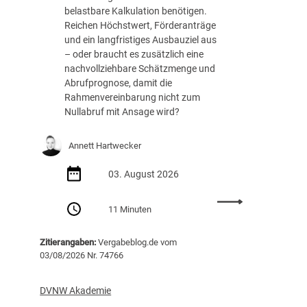
o
belastbare Kalkulation benötigen.
l
Reichen Höchstwert, Förderanträge
l
und ein langfristiges Ausbauziel aus
e
– oder braucht es zusätzlich eine
s
nachvollziehbare Schätzmenge und
p
Abrufprognose, damit die
i
Rahmenvereinbarung nicht zum
e
Nullabruf mit Ansage wird?
l
e
Annett Hartwecker
n
d
03. August 2026
i
g
:
11 Minuten
i
N
t
u
a
Zitierangaben:
Vergabeblog.de vom
l
l
03/08/2026 Nr. 74766
l
e
a
P
b
DVNW Akademie
l
r