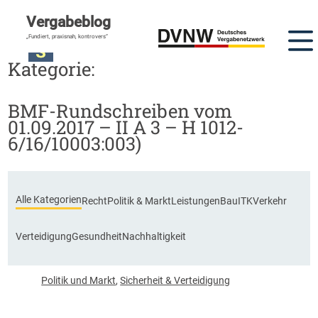
Vergabeblog
DVNW Akademie
„Fundiert, praxisnah, kontrovers“
Kategorie:
BMF-Rundschreiben vom
01.09.2017 – II A 3 – H 1012-
6/16/10003:003)
Alle Kategorien
Recht
Politik & Markt
Leistungen
Bau
ITK
Verkehr
Verteidigung
Gesundheit
Nachhaltigkeit
Politik und Markt
,
Sicherheit & Verteidigung