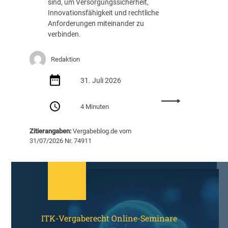
sind, um Versorgungssicherheit,
v
Innovationsfähigkeit und rechtliche
e
Anforderungen miteinander zu
r
verbinden.
b
i
n
Redaktion
d
l
31. Juli 2026
i
c
:
4 Minuten
h
R
k
ü
Zitierangaben:
Vergabeblog.de vom
e
c
31/07/2026 Nr. 74911
i
k
t
b
v
l
e
i
r
c
t
k
r
:
ITK-Vergaberecht Online-Seminare
ä
d