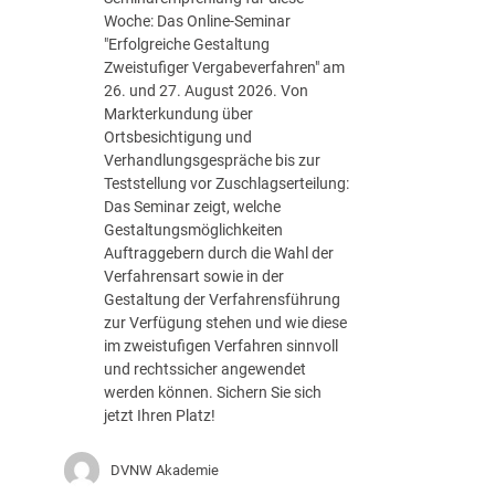
a
Woche: Das Online-Seminar
t
"Erfolgreiche Gestaltung
e
Zweistufiger Vergabeverfahren" am
g
26. und 27. August 2026. Von
i
Markterkundung über
e
Ortsbesichtigung und
d
Verhandlungsgespräche bis zur
e
Teststellung vor Zuschlagserteilung:
r
Das Seminar zeigt, welche
B
Gestaltungsmöglichkeiten
u
Auftraggebern durch die Wahl der
n
Verfahrensart sowie in der
d
Gestaltung der Verfahrensführung
e
zur Verfügung stehen und wie diese
s
im zweistufigen Verfahren sinnvoll
r
und rechtssicher angewendet
e
werden können. Sichern Sie sich
g
jetzt Ihren Platz!
i
e
DVNW Akademie
r