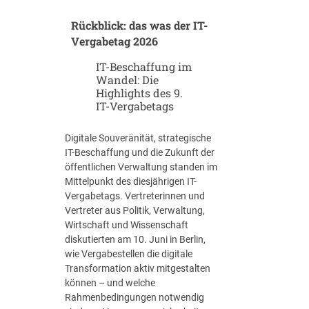
a
u
n
Rückblick: das was der IT-
f
u
m
Vergabetag 2026
n
i
g
IT-Beschaffung im
t
u
Wandel: Die
A
Highlights des 9.
n
n
IT-Vergabetags
d
s
B
a
I
Digitale Souveränität, strategische
g
M
IT-Beschaffung und die Zukunft der
e
k
öffentlichen Verwaltung standen im
–
ü
Mittelpunkt des diesjährigen IT-
w
n
Vergabetags. Vertreterinnen und
i
f
Vertreter aus Politik, Verwaltung,
e
t
Wirtschaft und Wissenschaft
v
i
diskutierten am 10. Juni in Berlin,
i
g
wie Vergabestellen die digitale
e
?
Transformation aktiv mitgestalten
l
können – und welche
U
Rahmenbedingungen notwendig
n