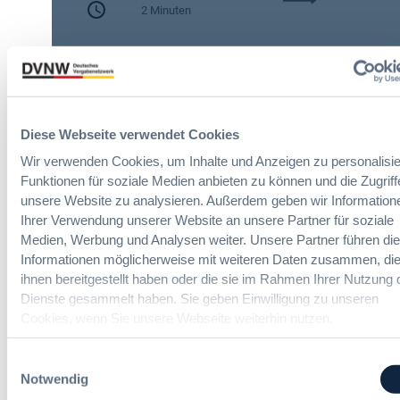
h
2 Minuten
A
e
I
n
Zitierangaben:
Vergabeblog.de vom
A
A
30/07/2026 Nr. 74942
c
u
t
t
:
o
N
Diese Webseite verwendet Cookies
m
e
a
Wir verwenden Cookies, um Inhalte und Anzeigen zu personalisie
u
t
Funktionen für soziale Medien anbieten zu können und die Zugriff
e
i
unsere Website zu analysieren. Außerdem geben wir Information
Liefer- und Dienstleistungen-
T
s
Ihrer Verwendung unserer Website an unsere Partner für soziale
Vergaberecht Online-Seminare
r
i
Medien, Werbung und Analysen weiter. Unsere Partner führen di
a
e
Informationen möglicherweise mit weiteren Daten zusammen, die
n
r
Neue Herausforderungen, praktische
ihnen bereitgestellt haben oder die sie im Rahmen Ihrer Nutzung 
s
Lösungen und Anwendungen
u
Dienste gesammelt haben. Sie geben Einwilligung zu unseren
p
n
Cookies, wenn Sie unsere Webseite weiterhin nutzen.
a
g
r
u
e
Einwilligungsauswahl
n
n
Notwendig
d
z
Politik und Markt
m