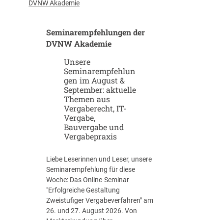
u
-
DVNW Akademie
p
G
-
i
Seminarempfehlungen der
u
g
n
DVNW Akademie
a
d
f
Unsere
S
a
Seminarempfehlun
c
b
gen im August &
a
r
September: aktuelle
l
i
Themen aus
e
k
Vergaberecht, IT-
u
e
Vergabe,
p
n
Bauvergabe und
-
Vergabepraxis
S
t
Liebe Leserinnen und Leser, unsere
r
Seminarempfehlung für diese
a
Woche: Das Online-Seminar
t
"Erfolgreiche Gestaltung
e
Zweistufiger Vergabeverfahren" am
g
26. und 27. August 2026. Von
i