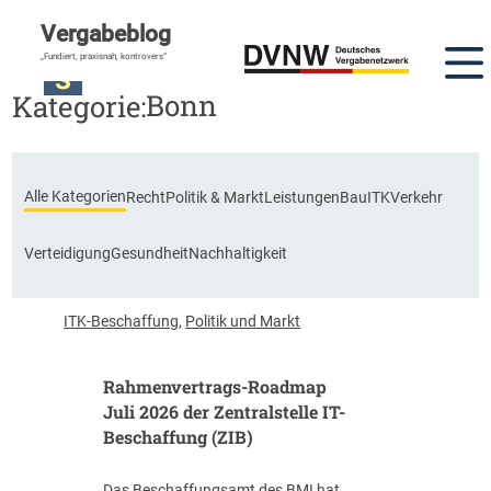
Vergabeblog
„Fundiert, praxisnah, kontrovers“
Bonn
Kategorie:
Alle Kategorien
Recht
Politik & Markt
Leistungen
Bau
ITK
Verkehr
Verteidigung
Gesundheit
Nachhaltigkeit
ITK-Beschaffung
,
Politik und Markt
Rahmenvertrags-Roadmap
Juli 2026 der Zentralstelle IT-
Beschaffung (ZIB)
Das Beschaffungsamt des BMI hat