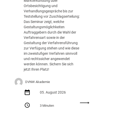
Markterkundung über
e
Ortsbesichtigung und
d
Verhandlungsgespräche bis zur
e
Teststellung vor Zuschlagserteilung:
r
Das Seminar zeigt, welche
B
Gestaltungsmöglichkeiten
u
Auftraggebern durch die Wahl der
n
Verfahrensart sowie in der
d
Gestaltung der Verfahrensführung
e
zur Verfügung stehen und wie diese
s
im zweistufigen Verfahren sinnvoll
r
und rechtssicher angewendet
e
werden können. Sichern Sie sich
g
jetzt Ihren Platz!
i
e
DVNW Akademie
r
u
05. August 2026
n
g
:
m
3 Minuten
S
i