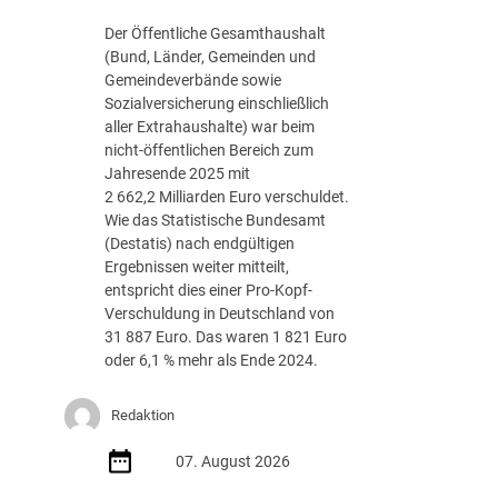
g
Der Öffentliche Gesamthaushalt
s
(Bund, Länder, Gemeinden und
-
Gemeindeverbände sowie
R
Sozialversicherung einschließlich
o
aller Extrahaushalte) war beim
a
nicht-öffentlichen Bereich zum
d
Jahresende 2025 mit
m
2 662,2 Milliarden Euro verschuldet.
a
Wie das Statistische Bundesamt
p
(Destatis) nach endgültigen
J
Ergebnissen weiter mitteilt,
u
entspricht dies einer Pro-Kopf-
l
Verschuldung in Deutschland von
i
31 887 Euro. Das waren 1 821 Euro
2
oder 6,1 % mehr als Ende 2024.
0
2
Redaktion
6
d
07. August 2026
e
r