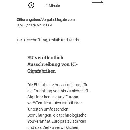
:
Z
1 Minute
P
e
r
n
Zitierangaben:
Vergabeblog.de vom
o
t
07/08/2026 Nr. 75064
-
r
K
a
o
l
ITK-Beschaffung
,
Politik und Markt
p
s
f
t
EU veröffentlicht
-
e
V
Ausschreibung von KI-
l
e
Gigafabriken
l
r
e
s
I
Die EU hat eine Ausschreibung für
c
T
die Errichtung von bis zu sieben KI-
h
-
Gigafabriken in ganz Europa
u
B
veröffentlicht. Dies ist Teil ihrer
l
e
jüngsten umfassenden
d
s
Bemühungen, die technologische
u
c
Souveränität Europas zu stärken
n
h
und das Ziel zu verwirklichen,