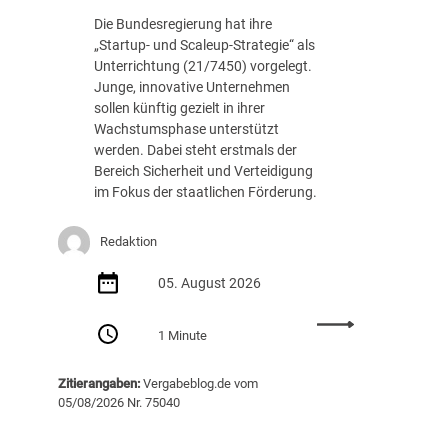
c
.
Die Bundesregierung hat ihre
h
8
„Startup- und Scaleup-Strategie“ als
t
8
Unterrichtung (21/7450) vorgelegt.
A
7
Junge, innovative Unternehmen
u
E
sollen künftig gezielt in ihrer
s
U
Wachstumsphase unterstützt
s
R
werden. Dabei steht erstmals der
c
Bereich Sicherheit und Verteidigung
h
im Fokus der staatlichen Förderung.
r
e
i
Redaktion
b
05. August 2026
u
n
:
g
1 Minute
S
v
t
o
Zitierangaben:
Vergabeblog.de vom
a
n
05/08/2026 Nr. 75040
r
K
t
I