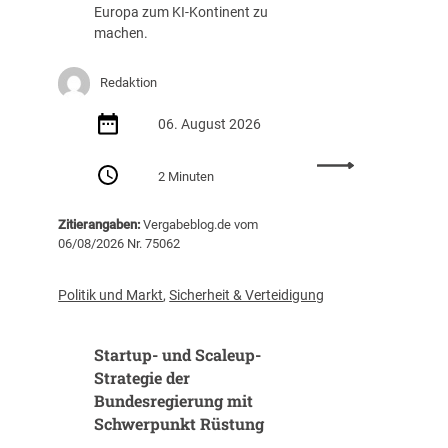
g
a
Europa zum KI-Kontinent zu
s
f
machen.
t
f
e
u
Redaktion
i
n
g
g
06. August 2026
t
(
i
Z
:
m
I
2 Minuten
E
J
B
U
a
)
Zitierangaben:
Vergabeblog.de vom
v
h
06/08/2026 Nr. 75062
e
r
r
2
ö
0
Politik und Markt
,
Sicherheit & Verteidigung
f
2
f
5
Startup- und Scaleup-
e
a
n
Strategie der
u
t
Bundesregierung mit
f
l
3
Schwerpunkt Rüstung
i
1