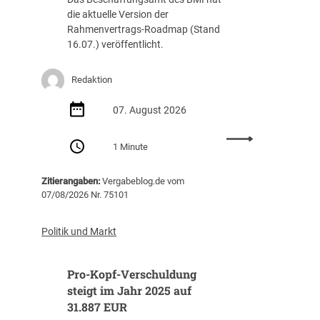
die aktuelle Version der
Rahmenvertrags-Roadmap (Stand
16.07.) veröffentlicht.
Redaktion
07. August 2026
:
1 Minute
R
a
Zitierangaben:
Vergabeblog.de vom
h
07/08/2026 Nr. 75101
m
e
n
Politik und Markt
v
e
Pro-Kopf-Verschuldung
r
t
steigt im Jahr 2025 auf
r
31.887 EUR
a