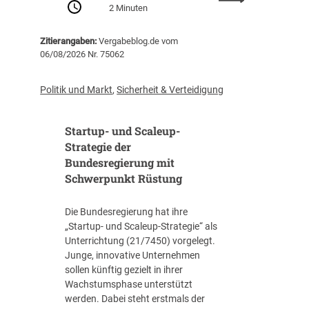
m
I
2 Minuten
E
J
B
U
a
)
Zitierangaben:
Vergabeblog.de vom
v
h
06/08/2026 Nr. 75062
e
r
r
2
ö
0
Politik und Markt
,
Sicherheit & Verteidigung
f
2
f
5
Startup- und Scaleup-
e
a
n
Strategie der
u
t
Bundesregierung mit
f
l
3
Schwerpunkt Rüstung
i
1
c
.
Die Bundesregierung hat ihre
h
8
„Startup- und Scaleup-Strategie“ als
t
8
Unterrichtung (21/7450) vorgelegt.
A
7
Junge, innovative Unternehmen
u
E
sollen künftig gezielt in ihrer
s
U
Wachstumsphase unterstützt
s
R
werden. Dabei steht erstmals der
c