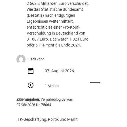
m
r
2 662,2 Milliarden Euro verschuldet.
a
v
Wie das Statistische Bundesamt
p
o
(Destatis) nach endgültigen
J
r
Ergebnissen weiter mitteilt,
u
a
entspricht dies einer Pro-Kopf-
l
b
Verschuldung in Deutschland von
i
k
31 887 Euro. Das waren 1 821 Euro
2
l
oder 6,1 % mehr als Ende 2024.
0
ä
2
r
Redaktion
6
e
d
n
07. August 2026
e
s
r
o
:
Z
l
1 Minute
P
e
l
r
n
t
Zitierangaben:
Vergabeblog.de vom
o
t
e
07/08/2026 Nr. 75064
-
r
n
K
a
o
l
ITK-Beschaffung
,
Politik und Markt
p
s