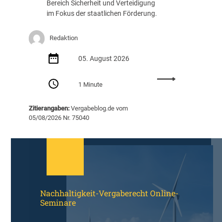
Bereich Sicherheit und Verteidigung
h
im Fokus der staatlichen Förderung.
r
e
i
Redaktion
b
05. August 2026
u
n
:
g
1 Minute
S
v
t
o
Zitierangaben:
Vergabeblog.de vom
a
n
05/08/2026 Nr. 75040
r
K
t
I
u
-
p
G
-
i
u
g
n
a
Nachhaltigkeit-Vergaberecht Online-
d
f
Seminare
S
a
c
b