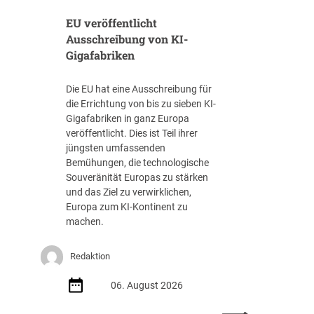
f
t
EU veröffentlicht
-
e
V
Ausschreibung von KI-
l
e
Gigafabriken
l
r
e
s
I
Die EU hat eine Ausschreibung für
c
T
die Errichtung von bis zu sieben KI-
h
-
Gigafabriken in ganz Europa
u
B
veröffentlicht. Dies ist Teil ihrer
l
e
jüngsten umfassenden
d
s
Bemühungen, die technologische
u
c
Souveränität Europas zu stärken
n
h
und das Ziel zu verwirklichen,
g
a
Europa zum KI-Kontinent zu
s
f
machen.
t
f
e
u
Redaktion
i
n
g
g
06. August 2026
t
(
i
Z
: