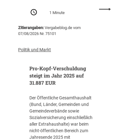
F
:
r
1 Minute
R
a
a
g
Zitierangaben:
Vergabeblog.de vom
h
e
07/08/2026 Nr. 75101
m
n
e
,
n
d
Politik und Markt
v
i
e
e
Pro-Kopf-Verschuldung
r
A
t
steigt im Jahr 2025 auf
u
r
31.887 EUR
f
a
t
g
r
Der Öffentliche Gesamthaushalt
s
a
(Bund, Länder, Gemeinden und
-
g
Gemeindeverbände sowie
R
g
Sozialversicherung einschließlich
o
e
aller Extrahaushalte) war beim
a
b
nicht-öffentlichen Bereich zum
d
e
Jahresende 2025 mit