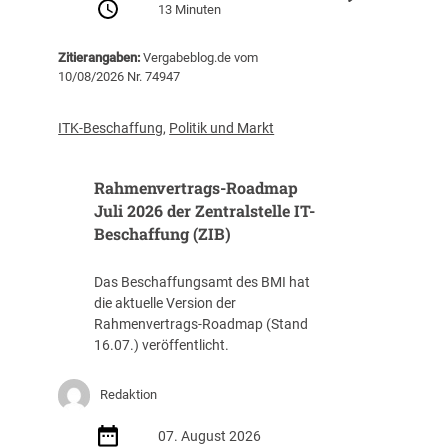
13 Minuten
S
O
Zitierangaben:
Vergabeblog.de vom
C
10/08/2026 Nr. 74947
-
A
u
ITK-Beschaffung
,
Politik und Markt
s
s
Rahmenvertrags-Roadmap
c
h
Juli 2026 der Zentralstelle IT-
r
Beschaffung (ZIB)
e
i
Das Beschaffungsamt des BMI hat
b
die aktuelle Version der
u
Rahmenvertrags-Roadmap (Stand
n
16.07.) veröffentlicht.
g
e
Redaktion
n
:
07. August 2026
7