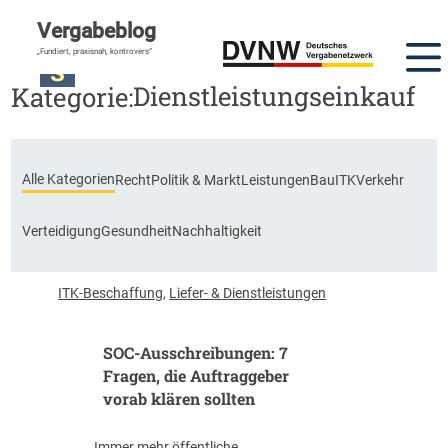
Vergabeblog
DVNW Akademie
„Fundiert, praxisnah, kontrovers“
Dienstleistungseinkauf
Kategorie:
Alle Kategorien
Recht
Politik & Markt
Leistungen
Bau
ITK
Verkehr
Verteidigung
Gesundheit
Nachhaltigkeit
ITK-Beschaffung
,
Liefer- & Dienstleistungen
SOC-Ausschreibungen: 7
Fragen, die Auftraggeber
vorab klären sollten
Immer mehr öffentliche