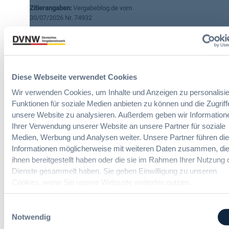
Zitierangaben:
Vergabeblog.de vom
-
r
g
30/07/2026 Nr. 74932
A
u
2
g
n
0
e
g
2
n
o
6
t
h
e
n
Diese Webseite verwendet Cookies
n
e
Wir verwenden Cookies, um Inhalte und Anzeigen zu personalisie
ITK-Vergaberecht Online-Seminare
i
M
Funktionen für soziale Medien anbieten zu können und die Zugriff
m
i
unsere Website zu analysieren. Außerdem geben wir Information
ö
n
Neue Herausforderungen, praktische
Ihrer Verwendung unserer Website an unsere Partner für soziale
f
d
Lösungen und Anwendungen
Medien, Werbung und Analysen weiter. Unsere Partner führen di
f
e
Informationen möglicherweise mit weiteren Daten zusammen, die
e
s
ihnen bereitgestellt haben oder die sie im Rahmen Ihrer Nutzung 
n
t
Dienste gesammelt haben. Sie geben Einwilligung zu unseren
t
a
l
b
Cookies, wenn Sie unsere Webseite weiterhin nutzen.
i
n
ITK-Beschaffung
,
Politik und Markt
c
a
Einwilligungsauswahl
h
h
Notwendig
AI Act: Neue
e
m