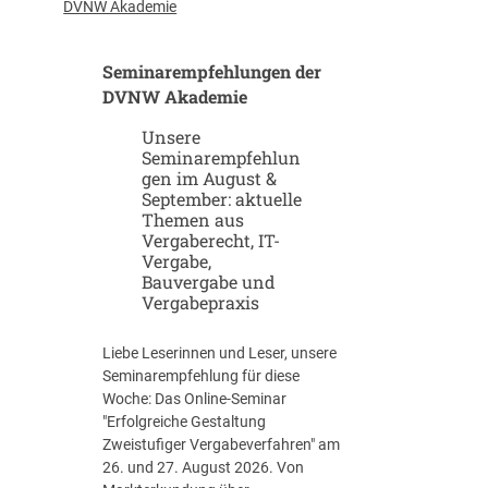
u
-
DVNW Akademie
p
G
-
i
Seminarempfehlungen der
u
g
n
DVNW Akademie
a
d
f
Unsere
S
a
Seminarempfehlun
c
b
gen im August &
a
r
September: aktuelle
l
i
Themen aus
e
k
Vergaberecht, IT-
u
e
Vergabe,
p
n
Bauvergabe und
-
Vergabepraxis
S
t
Liebe Leserinnen und Leser, unsere
r
Seminarempfehlung für diese
a
Woche: Das Online-Seminar
t
"Erfolgreiche Gestaltung
e
Zweistufiger Vergabeverfahren" am
g
26. und 27. August 2026. Von
i