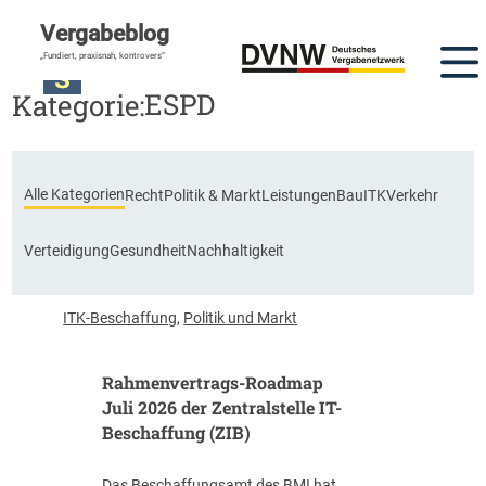
Vergabeblog
„Fundiert, praxisnah, kontrovers“
ESPD
Kategorie:
Alle Kategorien
Recht
Politik & Markt
Leistungen
Bau
ITK
Verkehr
Verteidigung
Gesundheit
Nachhaltigkeit
ITK-Beschaffung
,
Politik und Markt
Rahmenvertrags-Roadmap
Juli 2026 der Zentralstelle IT-
Beschaffung (ZIB)
Das Beschaffungsamt des BMI hat