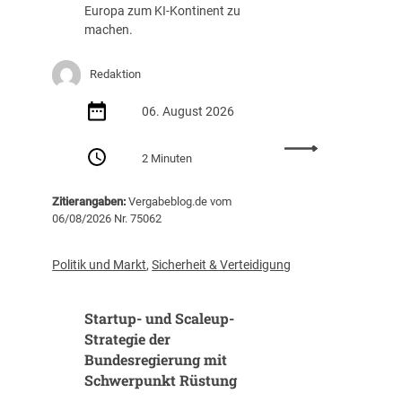
g
a
Europa zum KI-Kontinent zu
s
f
machen.
t
f
e
u
Redaktion
i
n
g
g
06. August 2026
t
(
i
Z
:
m
I
2 Minuten
E
J
B
U
a
)
Zitierangaben:
Vergabeblog.de vom
v
h
06/08/2026 Nr. 75062
e
r
r
2
ö
0
Politik und Markt
,
Sicherheit & Verteidigung
f
2
f
5
Startup- und Scaleup-
e
a
n
Strategie der
u
t
Bundesregierung mit
f
l
3
Schwerpunkt Rüstung
i
1