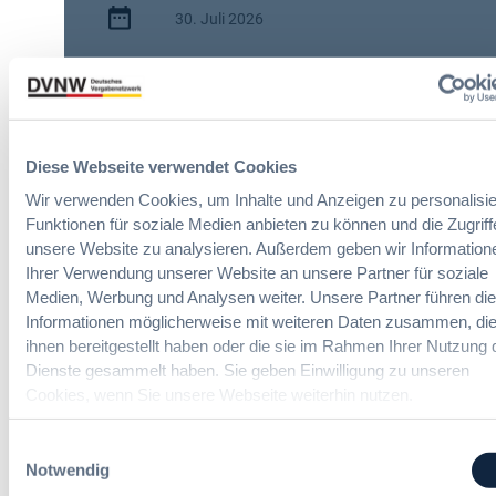
30. Juli 2026
s
c
:
h
2 Minuten
A
e
I
n
Zitierangaben:
Vergabeblog.de vom
A
A
30/07/2026 Nr. 74942
c
u
Diese Webseite verwendet Cookies
t
t
Wir verwenden Cookies, um Inhalte und Anzeigen zu personalisie
:
o
Funktionen für soziale Medien anbieten zu können und die Zugriff
N
m
unsere Website zu analysieren. Außerdem geben wir Information
e
a
Ihrer Verwendung unserer Website an unsere Partner für soziale
u
t
e
Medien, Werbung und Analysen weiter. Unsere Partner führen di
i
ITK-Vergaberecht Online-Seminar
T
Informationen möglicherweise mit weiteren Daten zusammen, die
s
r
ihnen bereitgestellt haben oder die sie im Rahmen Ihrer Nutzung 
i
a
Dienste gesammelt haben. Sie geben Einwilligung zu unseren
e
Schnelle und effiziente Beschaffung
n
r
von Cloudleistungen
Cookies, wenn Sie unsere Webseite weiterhin nutzen.
s
u
p
n
Einwilligungsauswahl
a
g
Notwendig
r
u