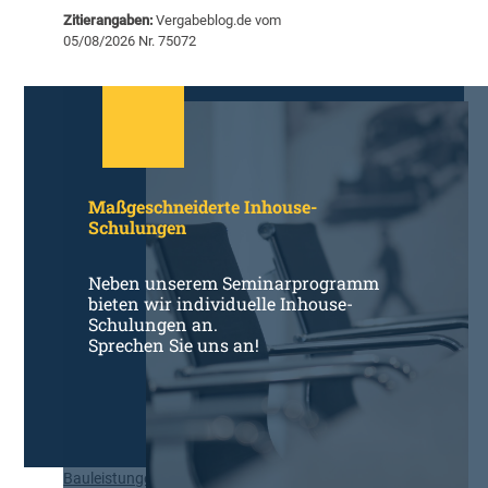
e
t
Zitierangaben:
Vergabeblog.de vom
m
S
05/08/2026 Nr. 75072
i
c
n
h
a
w
r
e
e
r
m
p
p
u
Maßgeschneiderte Inhouse-
f
n
Schulungen
e
k
h
t
l
Neben unserem Seminarprogramm
R
u
bieten wir individuelle Inhouse-
ü
n
Schulungen an.
s
Sprechen Sie uns an!
g
t
e
u
n
n
d
g
e
r
Bauleistungen
,
Politik und Markt
D