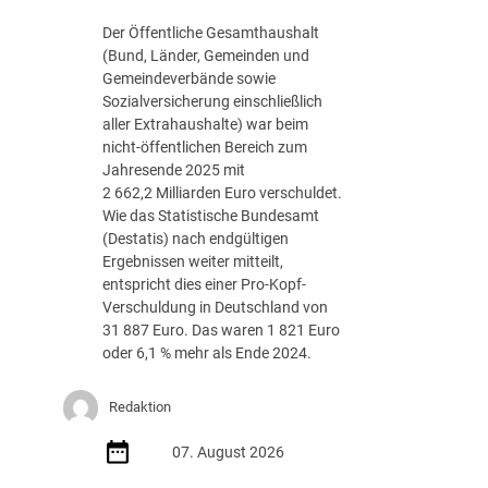
g
Der Öffentliche Gesamthaushalt
s
(Bund, Länder, Gemeinden und
-
Gemeindeverbände sowie
R
Sozialversicherung einschließlich
o
aller Extrahaushalte) war beim
a
nicht-öffentlichen Bereich zum
d
Jahresende 2025 mit
m
2 662,2 Milliarden Euro verschuldet.
a
Wie das Statistische Bundesamt
p
(Destatis) nach endgültigen
J
Ergebnissen weiter mitteilt,
u
entspricht dies einer Pro-Kopf-
l
Verschuldung in Deutschland von
i
31 887 Euro. Das waren 1 821 Euro
2
oder 6,1 % mehr als Ende 2024.
0
2
Redaktion
6
d
07. August 2026
e
r