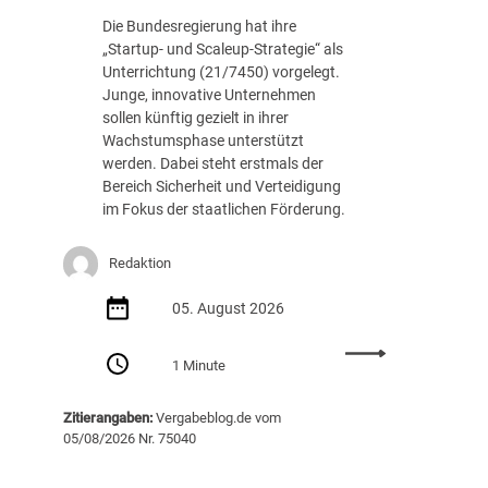
c
.
Die Bundesregierung hat ihre
h
8
„Startup- und Scaleup-Strategie“ als
t
8
Unterrichtung (21/7450) vorgelegt.
A
7
Junge, innovative Unternehmen
u
E
sollen künftig gezielt in ihrer
s
U
Wachstumsphase unterstützt
s
R
werden. Dabei steht erstmals der
c
Bereich Sicherheit und Verteidigung
h
im Fokus der staatlichen Förderung.
r
e
i
Redaktion
b
05. August 2026
u
n
:
g
1 Minute
S
v
t
o
Zitierangaben:
Vergabeblog.de vom
a
n
05/08/2026 Nr. 75040
r
K
t
I