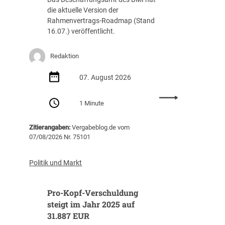
die aktuelle Version der
Rahmenvertrags-Roadmap (Stand
16.07.) veröffentlicht.
Redaktion
07. August 2026
:
1 Minute
R
a
Zitierangaben:
Vergabeblog.de vom
h
07/08/2026 Nr. 75101
m
e
n
Politik und Markt
v
e
Pro-Kopf-Verschuldung
r
t
steigt im Jahr 2025 auf
r
31.887 EUR
a