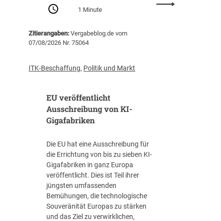
:
Z
1 Minute
P
e
r
n
Zitierangaben:
Vergabeblog.de vom
o
t
07/08/2026 Nr. 75064
-
r
K
a
o
l
ITK-Beschaffung
,
Politik und Markt
p
s
f
t
EU veröffentlicht
-
e
V
Ausschreibung von KI-
l
e
Gigafabriken
l
r
e
s
I
Die EU hat eine Ausschreibung für
c
T
die Errichtung von bis zu sieben KI-
h
-
Gigafabriken in ganz Europa
u
B
veröffentlicht. Dies ist Teil ihrer
l
e
jüngsten umfassenden
d
s
Bemühungen, die technologische
u
c
Souveränität Europas zu stärken
n
h
und das Ziel zu verwirklichen,