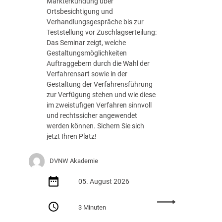
Markterkundung über
e
Ortsbesichtigung und
d
Verhandlungsgespräche bis zur
e
Teststellung vor Zuschlagserteilung:
r
Das Seminar zeigt, welche
B
Gestaltungsmöglichkeiten
u
Auftraggebern durch die Wahl der
n
Verfahrensart sowie in der
d
Gestaltung der Verfahrensführung
e
zur Verfügung stehen und wie diese
s
im zweistufigen Verfahren sinnvoll
r
und rechtssicher angewendet
e
werden können. Sichern Sie sich
g
jetzt Ihren Platz!
i
e
DVNW Akademie
r
u
05. August 2026
n
g
:
m
3 Minuten
S
i