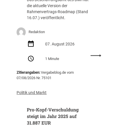
die aktuelle Version der
Rahmenvertrags-Roadmap (Stand
16.07.) veröffentlicht.
Redaktion
07. August 2026
:
1 Minute
R
a
Zitierangaben:
Vergabeblog.de vom
h
07/08/2026 Nr. 75101
m
e
n
Politik und Markt
v
e
Pro-Kopf-Verschuldung
r
t
steigt im Jahr 2025 auf
r
31.887 EUR
a