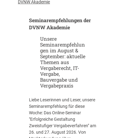
u
-
DVNW Akademie
p
G
-
i
Seminarempfehlungen der
u
g
n
DVNW Akademie
a
d
f
Unsere
S
a
Seminarempfehlun
c
b
gen im August &
a
r
September: aktuelle
l
i
Themen aus
e
k
Vergaberecht, IT-
u
e
Vergabe,
p
n
Bauvergabe und
-
Vergabepraxis
S
t
Liebe Leserinnen und Leser, unsere
r
Seminarempfehlung für diese
a
Woche: Das Online-Seminar
t
"Erfolgreiche Gestaltung
e
Zweistufiger Vergabeverfahren" am
g
26. und 27. August 2026. Von
i