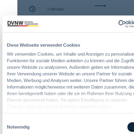
c
:
h
2 Minuten
A
e
I
n
Zitierangaben:
Vergabeblog.de vom
A
A
30/07/2026 Nr. 74942
c
u
t
t
:
o
Diese Webseite verwendet Cookies
N
m
Wir verwenden Cookies, um Inhalte und Anzeigen zu personalisie
e
a
Funktionen für soziale Medien anbieten zu können und die Zugriff
u
t
unsere Website zu analysieren. Außerdem geben wir Information
e
i
Ihrer Verwendung unserer Website an unsere Partner für soziale
Gesundheits- und Sozialwesen-
T
s
Vergaberecht
Medien, Werbung und Analysen weiter. Unsere Partner führen di
r
i
Informationen möglicherweise mit weiteren Daten zusammen, die
a
e
ihnen bereitgestellt haben oder die sie im Rahmen Ihrer Nutzung 
n
r
Online-Seminare
Dienste gesammelt haben. Sie geben Einwilligung zu unseren
s
u
p
Cookies, wenn Sie unsere Webseite weiterhin nutzen.
n
Neue Herausforderungen, praktische
a
g
Lösungen und Anwendungen
r
u
Einwilligungsauswahl
e
n
Notwendig
n
d