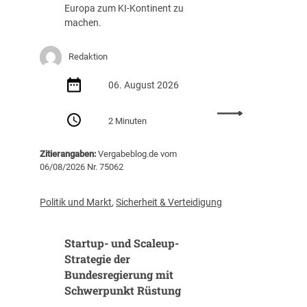
g
a
Europa zum KI-Kontinent zu
s
f
machen.
t
f
e
u
Redaktion
i
n
g
g
06. August 2026
t
(
i
Z
:
m
I
2 Minuten
E
J
B
U
a
)
Zitierangaben:
Vergabeblog.de vom
v
h
06/08/2026 Nr. 75062
e
r
r
2
ö
0
Politik und Markt
,
Sicherheit & Verteidigung
f
2
f
5
Startup- und Scaleup-
e
a
n
Strategie der
u
t
Bundesregierung mit
f
l
3
Schwerpunkt Rüstung
i
1