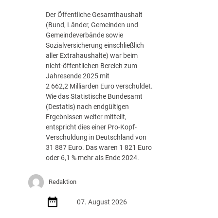
g
Der Öffentliche Gesamthaushalt
s
(Bund, Länder, Gemeinden und
-
Gemeindeverbände sowie
R
Sozialversicherung einschließlich
o
aller Extrahaushalte) war beim
a
nicht-öffentlichen Bereich zum
d
Jahresende 2025 mit
m
2 662,2 Milliarden Euro verschuldet.
a
Wie das Statistische Bundesamt
p
(Destatis) nach endgültigen
J
Ergebnissen weiter mitteilt,
u
entspricht dies einer Pro-Kopf-
l
Verschuldung in Deutschland von
i
31 887 Euro. Das waren 1 821 Euro
2
oder 6,1 % mehr als Ende 2024.
0
2
Redaktion
6
d
07. August 2026
e
r