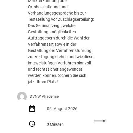
Markterkundung über
e
Ortsbesichtigung und
d
Verhandlungsgespräche bis zur
e
Teststellung vor Zuschlagserteilung:
r
Das Seminar zeigt, welche
B
Gestaltungsmöglichkeiten
u
Auftraggebern durch die Wahl der
n
Verfahrensart sowie in der
d
Gestaltung der Verfahrensführung
e
zur Verfügung stehen und wie diese
s
im zweistufigen Verfahren sinnvoll
r
und rechtssicher angewendet
e
werden können. Sichern Sie sich
g
jetzt Ihren Platz!
i
e
DVNW Akademie
r
u
05. August 2026
n
g
:
m
3 Minuten
S
i