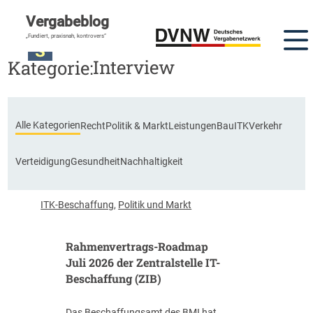
Vergabeblog
„Fundiert, praxisnah, kontrovers“
Interview
Kategorie:
Alle Kategorien
Recht
Politik & Markt
Leistungen
Bau
ITK
Verkehr
Verteidigung
Gesundheit
Nachhaltigkeit
ITK-Beschaffung
,
Politik und Markt
Rahmenvertrags-Roadmap
Juli 2026 der Zentralstelle IT-
Beschaffung (ZIB)
Das Beschaffungsamt des BMI hat