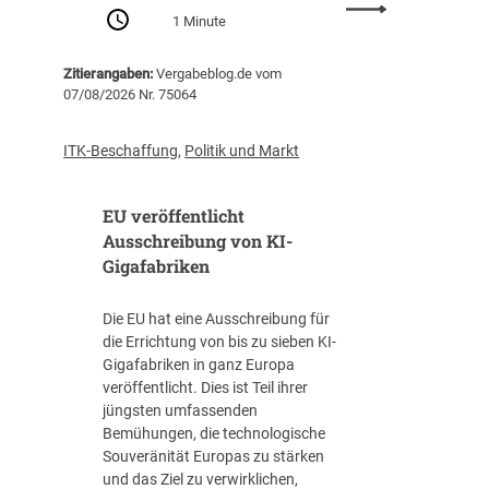
:
Z
1 Minute
P
e
r
n
Zitierangaben:
Vergabeblog.de vom
o
t
07/08/2026 Nr. 75064
-
r
K
a
o
l
ITK-Beschaffung
,
Politik und Markt
p
s
f
t
EU veröffentlicht
-
e
V
Ausschreibung von KI-
l
e
Gigafabriken
l
r
e
s
I
Die EU hat eine Ausschreibung für
c
T
die Errichtung von bis zu sieben KI-
h
-
Gigafabriken in ganz Europa
u
B
veröffentlicht. Dies ist Teil ihrer
l
e
jüngsten umfassenden
d
s
Bemühungen, die technologische
u
c
Souveränität Europas zu stärken
n
h
und das Ziel zu verwirklichen,