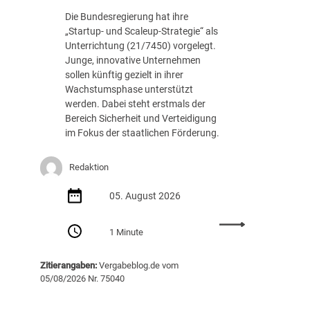
c
.
Die Bundesregierung hat ihre
h
8
„Startup- und Scaleup-Strategie“ als
t
8
Unterrichtung (21/7450) vorgelegt.
A
7
Junge, innovative Unternehmen
u
E
sollen künftig gezielt in ihrer
s
U
Wachstumsphase unterstützt
s
R
werden. Dabei steht erstmals der
c
Bereich Sicherheit und Verteidigung
h
im Fokus der staatlichen Förderung.
r
e
i
Redaktion
b
05. August 2026
u
n
:
g
1 Minute
S
v
t
o
Zitierangaben:
Vergabeblog.de vom
a
n
05/08/2026 Nr. 75040
r
K
t
I