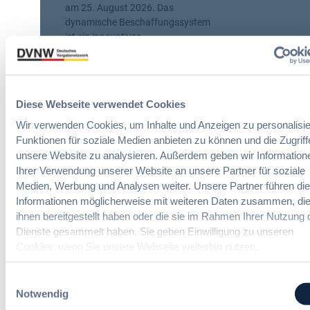
m
n
am 25. August 2026. Das
a
dynamische Beschaffungssystem
ß
ist ein innovatives
n
Beschaffungsinstrument – flexibel
a
und praxistauglich. In bestimmten
h
Fällen ist es die bessere Alternative
m
zur Rahmenvereinbarung. Wie es
Diese Webseite verwendet Cookies
e
funktioniert, welche technischen
n
Voraussetzungen benötigt werden
Wir verwenden Cookies, um Inhalte und Anzeigen zu personalisie
f
und welche praktischen
Funktionen für soziale Medien anbieten zu können und die Zugriff
ü
Einsatzmöglichkeiten es bietet, zeigt
unsere Website zu analysieren. Außerdem geben wir Information
r
dieses einstündige Seminar. Sichern
Ihrer Verwendung unserer Website an unsere Partner für soziale
s
Sie sich jetzt Ihren Platz!
Medien, Werbung und Analysen weiter. Unsere Partner führen di
o
Informationen möglicherweise mit weiteren Daten zusammen, die
z
ihnen bereitgestellt haben oder die sie im Rahmen Ihrer Nutzung 
DVNW Akademie
i
Dienste gesammelt haben. Sie geben Einwilligung zu unseren
a
29. Juli 2026
Cookies, wenn Sie unsere Webseite weiterhin nutzen.
l
e
:
Einwilligungsauswahl
U
3 Minuten
S
Notwendig
n
e
t