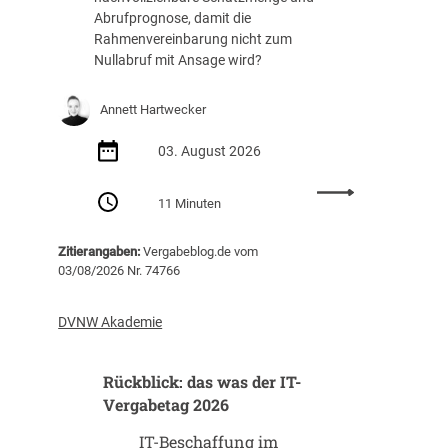
p
Abrufprognose, damit die
i
Rahmenvereinbarung nicht zum
e
Nullabruf mit Ansage wird?
l
e
Annett Hartwecker
n
d
03. August 2026
i
g
:
11 Minuten
i
N
t
u
a
Zitierangaben:
Vergabeblog.de vom
l
l
03/08/2026 Nr. 74766
l
e
a
P
b
DVNW Akademie
l
r
a
u
n
Rückblick: das was der IT-
f
u
m
Vergabetag 2026
n
i
g
IT-Beschaffung im
t