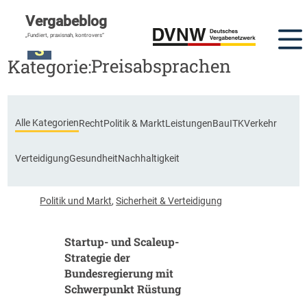
Vergabeblog
„Fundiert, praxisnah, kontrovers“
Preisabsprachen
Kategorie:
Alle Kategorien
Recht
Politik & Markt
Leistungen
Bau
ITK
Verkehr
Verteidigung
Gesundheit
Nachhaltigkeit
Politik und Markt
,
Sicherheit & Verteidigung
Startup- und Scaleup-
Strategie der
Bundesregierung mit
Schwerpunkt Rüstung