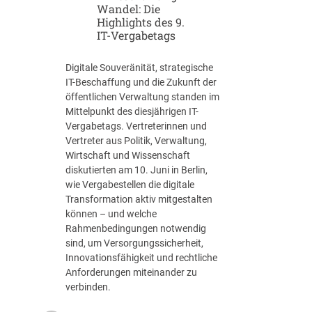
u
Wandel: Die
A
Highlights des 9.
n
n
IT-Vergabetags
d
s
B
a
I
Digitale Souveränität, strategische
g
M
IT-Beschaffung und die Zukunft der
e
k
öffentlichen Verwaltung standen im
–
ü
Mittelpunkt des diesjährigen IT-
w
n
Vergabetags. Vertreterinnen und
i
f
Vertreter aus Politik, Verwaltung,
e
t
Wirtschaft und Wissenschaft
v
i
diskutierten am 10. Juni in Berlin,
i
g
wie Vergabestellen die digitale
e
?
Transformation aktiv mitgestalten
l
können – und welche
U
Rahmenbedingungen notwendig
n
sind, um Versorgungssicherheit,
v
Innovationsfähigkeit und rechtliche
e
Anforderungen miteinander zu
r
verbinden.
b
i