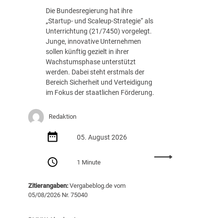
Die Bundesregierung hat ihre
„Startup- und Scaleup-Strategie“ als
Unterrichtung (21/7450) vorgelegt.
Junge, innovative Unternehmen
sollen künftig gezielt in ihrer
Wachstumsphase unterstützt
werden. Dabei steht erstmals der
Bereich Sicherheit und Verteidigung
im Fokus der staatlichen Förderung.
Redaktion
05. August 2026
:
1 Minute
S
t
Zitierangaben:
Vergabeblog.de vom
a
05/08/2026 Nr. 75040
r
t
u