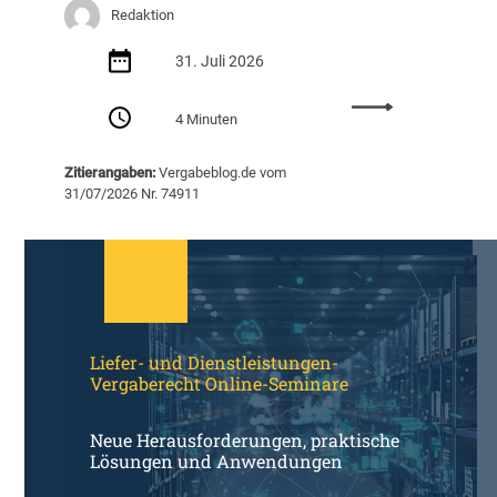
n
Redaktion
d
l
31. Juli 2026
i
c
:
4 Minuten
h
R
k
ü
Zitierangaben:
Vergabeblog.de vom
e
c
31/07/2026 Nr. 74911
i
k
t
b
v
l
e
i
r
c
t
k
r
:
Liefer- und Dienstleistungen-
ä
d
Vergaberecht Online-Seminare
g
a
t
s
e
w
Neue Herausforderungen, praktische
i
a
Lösungen und Anwendungen
n
s