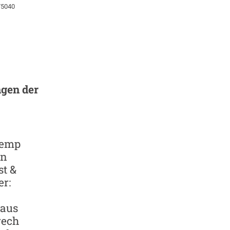
75040
gen der
remp
en
t &
r:
aus
rech