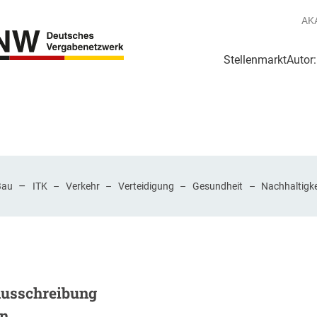
AK
Stellenmarkt
Autor
g
Login Netzwerk
–
Bau
ITK
–
Verkehr
–
Verteidigung
–
Gesundheit
–
Nachhaltigke
Ausschreibung
en