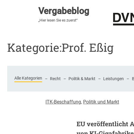
Vergabeblog
Vergabeblog
„Fundiert, praxisnah, kontrovers“
„Hier lesen Sie es zuerst“
Stellenmarkt
Autor:innen
Über den Vergabeblo
Kategorie:
Prof. Eßig
Alle Kategorien
–
Recht
–
Politik & Markt
–
Leistungen
–
ITK-Beschaffung
,
Politik und Markt
EU veröffentlicht 
von KI-Gigafabrik