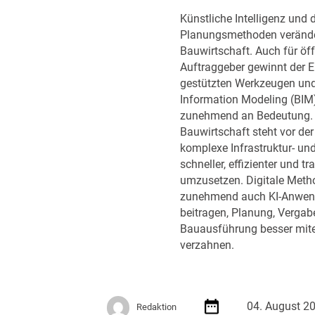
u
f
Künstliche Intelligenz und d
n
e
Planungsmethoden verände
k
h
Bauwirtschaft. Auch für öff
t
l
Auftraggeber gewinnt der E
R
u
gestützten Werkzeugen und
ü
n
Information Modeling (BIM
s
g
zunehmend an Bedeutung. D
t
e
Bauwirtschaft steht vor de
u
n
komplexe Infrastruktur- un
n
d
schneller, effizienter und t
g
e
umzusetzen. Digitale Meth
r
zunehmend auch KI-Anwen
D
beitragen, Planung, Vergab
V
Bauausführung besser mit
N
verzahnen.
W
A
k
a
04. August 2
Redaktion