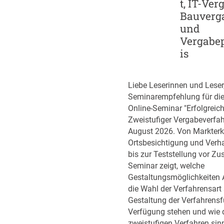
t, IT-Ver
p
r
Bauverg
-
i
und
S
k
Vergabe
t
e
is
r
n
a
t
Liebe Leserinnen und Leser
e
Seminarempfehlung für di
g
Online-Seminar "Erfolgreic
i
Zweistufiger Vergabeverfah
e
August 2026. Von Markter
d
Ortsbesichtigung und Ver
e
bis zur Teststellung vor Zu
r
Seminar zeigt, welche
B
Gestaltungsmöglichkeiten 
u
die Wahl der Verfahrensart 
n
Gestaltung der Verfahrens
d
Verfügung stehen und wie 
e
zweistufigen Verfahren sin