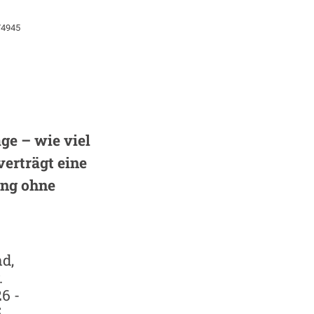
74945
ge – wie viel
verträgt eine
ng ohne
d,
.
6 -
5