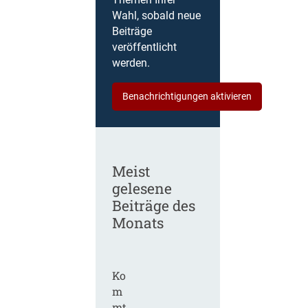
Themen Ihrer
Wahl, sobald neue
Beiträge
veröffentlicht
werden.
Benachrichtigungen aktivieren
Meist
gelesene
Beiträge des
Monats
Ko
m
mt