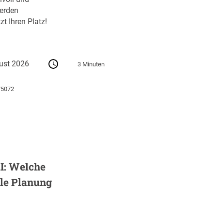
erden
zt Ihren Platz!
ust 2026
3 Minuten
75072
I: Welche
ale Planung