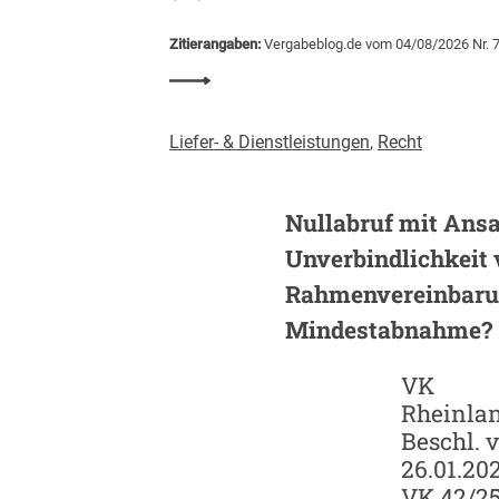
d
e
Zitierangaben:
Vergabeblog.de vom 04/08/2026 Nr. 
m
:
i
B
e
a
Liefer- & Dienstleistungen
,
Recht
u
v
e
Nullabruf mit Ansa
r
Unverbindlichkeit 
g
a
Rahmenvereinbaru
b
Mindestabnahme?
e
n
VK
m
Rheinlan
i
Beschl. v
t
26.01.202
K
I
VK 42/2