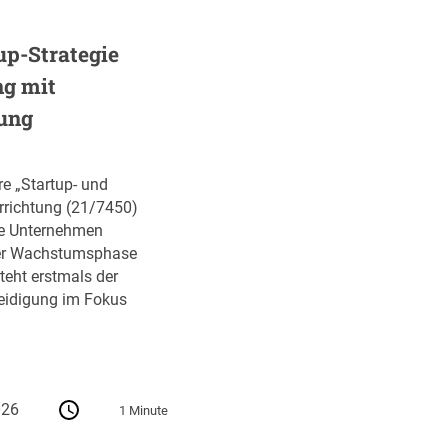
up-Strategie
ng mit
ung
re „Startup- und
errichtung (21/7450)
ve Unternehmen
ihrer Wachstumsphase
teht erstmals der
teidigung im Fokus
026
1 Minute