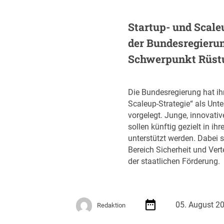
e
r
Startup- und Scale
ö
der Bundesregieru
f
f
Schwerpunkt Rüst
e
n
t
Die Bundesregierung hat ih
l
Scaleup-Strategie“ als Unt
i
vorgelegt. Junge, innovati
c
sollen künftig gezielt in 
h
unterstützt werden. Dabei s
t
Bereich Sicherheit und Ver
A
der staatlichen Förderung.
u
s
s
c
05. August 2
Redaktion
h