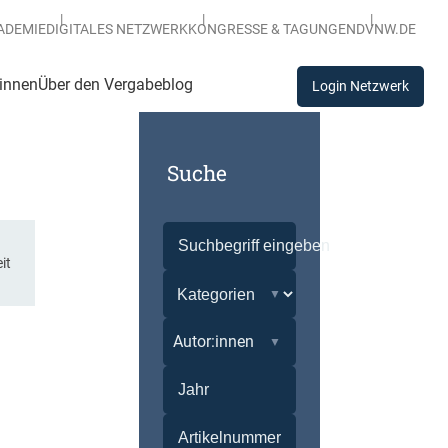
ADEMIE
DIGITALES NETZWERK
KONGRESSE & TAGUNGEN
DVNW.DE
:innen
Über den Vergabeblog
Login Netzwerk
Suche
it
Autor:innen