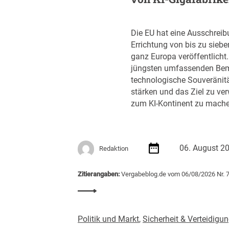
Die EU hat eine Ausschreib
Errichtung von bis zu siebe
ganz Europa veröffentlicht. D
jüngsten umfassenden Bem
technologische Souveränit
stärken und das Ziel zu ver
zum KI-Kontinent zu mache
06. August 2
Redaktion
Zitierangaben:
Vergabeblog.de vom 06/08/2026 Nr. 
:
E
U
Politik und Markt
,
Sicherheit & Verteidigu
v