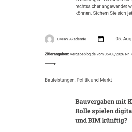
s
rechtssicher angewendet w
r
können. Sichern Sie sich jet
e
g
i
e
05. Aug
DVNW Akademie
r
u
n
Zitierangaben:
Vergabeblog.de vom 05/08/2026 Nr. 
g
:
m
S
i
e
Bauleistungen
,
Politik und Markt
t
m
S
i
c
n
Bauvergaben mit K
h
a
w
Rolle spielen digit
r
e
e
und BIM künftig?
r
m
p
p