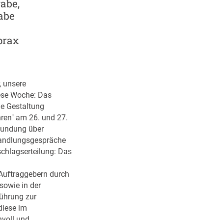
gabe,
abe
prax
, unsere
ese Woche: Das
he Gestaltung
ren" am 26. und 27.
kundung über
handlungsgespräche
schlagserteilung: Das
Auftraggebern durch
sowie in der
führung zur
diese im
nvoll und