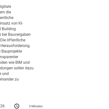
igitale
rn die
entliche
insatz von KI-
 Building
) bei Bauvergaben
ie öffentliche
r Herausforderung,
d Bauprojekte
ransparenter
oden wie BIM und
dungen sollen dazu
e und
einander zu
026
3 Minuten