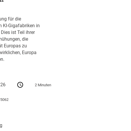
ung für die
n KI-Gigafabriken in
ies ist Teil ihrer
ühungen, die
ät Europas zu
wirklichen, Europa
n.
026
2 Minuten
75062
ng