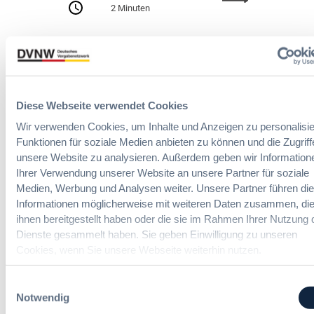
h
2 Minuten
A
e
I
n
Zitierangaben:
Vergabeblog.de vom
A
A
30/07/2026 Nr. 74942
c
u
t
t
:
o
N
Diese Webseite verwendet Cookies
m
e
a
Wir verwenden Cookies, um Inhalte und Anzeigen zu personalisie
u
t
Funktionen für soziale Medien anbieten zu können und die Zugriff
e
i
unsere Website zu analysieren. Außerdem geben wir Information
07. Oktober 2026 in Berlin
T
s
Ihrer Verwendung unserer Website an unsere Partner für soziale
r
i
Medien, Werbung und Analysen weiter. Unsere Partner führen di
a
e
EVB-IT Thementag
Informationen möglicherweise mit weiteren Daten zusammen, die
n
r
ihnen bereitgestellt haben oder die sie im Rahmen Ihrer Nutzung 
s
u
Der Thementag für die ergänzenden
Dienste gesammelt haben. Sie geben Einwilligung zu unseren
p
n
Vertragsbedingungen von IT-
Cookies, wenn Sie unsere Webseite weiterhin nutzen.
a
g
Beschaffung in der öffentlichen
r
u
Verwaltung
e
Einwilligungsauswahl
n
n
Notwendig
d
z
m