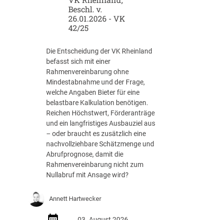
Beschl. v.
I
26.01.2026 - VK
:
42/25
W
e
l
Die Entscheidung der VK Rheinland
c
befasst sich mit einer
h
Rahmenvereinbarung ohne
e
Mindestabnahme und der Frage,
R
welche Angaben Bieter für eine
o
belastbare Kalkulation benötigen.
l
Reichen Höchstwert, Förderanträge
l
und ein langfristiges Ausbauziel aus
e
– oder braucht es zusätzlich eine
s
nachvollziehbare Schätzmenge und
p
Abrufprognose, damit die
i
Rahmenvereinbarung nicht zum
e
Nullabruf mit Ansage wird?
l
e
Annett Hartwecker
n
d
03. August 2026