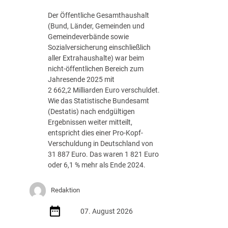
g
Der Öffentliche Gesamthaushalt
s
(Bund, Länder, Gemeinden und
-
Gemeindeverbände sowie
R
Sozialversicherung einschließlich
o
aller Extrahaushalte) war beim
a
nicht-öffentlichen Bereich zum
d
Jahresende 2025 mit
m
2 662,2 Milliarden Euro verschuldet.
a
Wie das Statistische Bundesamt
p
(Destatis) nach endgültigen
J
Ergebnissen weiter mitteilt,
u
entspricht dies einer Pro-Kopf-
l
Verschuldung in Deutschland von
i
31 887 Euro. Das waren 1 821 Euro
2
oder 6,1 % mehr als Ende 2024.
0
2
Redaktion
6
d
07. August 2026
e
r