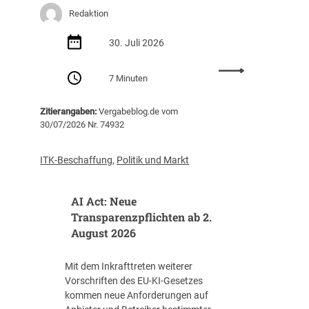
e
r
Redaktion
r
g
e
30. Juli 2026
a
i
b
:
n
e
7 Minuten
K
b
t
I
a
a
Zitierangaben:
Vergabeblog.de vom
-
r
g
30/07/2026 Nr. 74932
A
u
2
g
n
0
e
g
2
ITK-Beschaffung
,
Politik und Markt
n
o
6
t
h
AI Act: Neue
e
n
n
e
Transparenzpflichten ab 2.
i
M
August 2026
m
i
ö
n
Mit dem Inkrafttreten weiterer
f
d
Vorschriften des EU-KI-Gesetzes
f
e
kommen neue Anforderungen auf
e
s