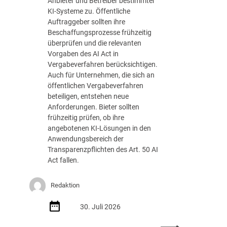
Anbieter und Betreiber bestimmter
n
t
KI-Systeme zu. Öffentliche
t
a
Auftraggeber sollten ihre
l
b
Beschaffungsprozesse frühzeitig
i
n
überprüfen und die relevanten
c
a
Vorgaben des AI Act in
h
h
Vergabeverfahren berücksichtigen.
e
m
Auch für Unternehmen, die sich an
n
e
öffentlichen Vergabeverfahren
E
?
beteiligen, entstehen neue
i
Anforderungen. Bieter sollten
n
frühzeitig prüfen, ob ihre
k
angebotenen KI-Lösungen in den
a
Anwendungsbereich der
u
Transparenzpflichten des Art. 50 AI
f
Act fallen.
:
Z
Redaktion
w
i
30. Juli 2026
s
c
: