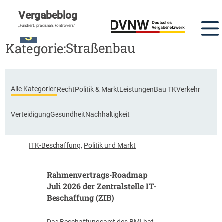
Vergabeblog
DVNW Akademie
„Fundiert, praxisnah, kontrovers“
Straßenbau
Kategorie:
Alle Kategorien
Recht
Politik & Markt
Leistungen
Bau
ITK
Verkehr
Verteidigung
Gesundheit
Nachhaltigkeit
ITK-Beschaffung
,
Politik und Markt
Rahmenvertrags-Roadmap
Juli 2026 der Zentralstelle IT-
Beschaffung (ZIB)
Das Beschaffungsamt des BMI hat