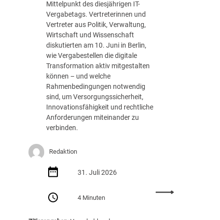
ü
Mittelpunkt des diesjährigen IT-
w
n
Vergabetags. Vertreterinnen und
i
f
Vertreter aus Politik, Verwaltung,
e
t
Wirtschaft und Wissenschaft
v
i
diskutierten am 10. Juni in Berlin,
i
g
wie Vergabestellen die digitale
e
?
Transformation aktiv mitgestalten
l
können – und welche
U
Rahmenbedingungen notwendig
n
sind, um Versorgungssicherheit,
v
Innovationsfähigkeit und rechtliche
e
Anforderungen miteinander zu
r
verbinden.
b
i
n
Redaktion
d
l
31. Juli 2026
i
c
:
4 Minuten
h
R
k
ü