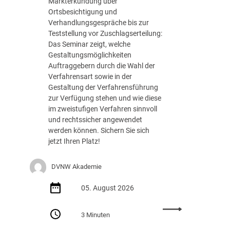
Markterkundung über
e
Ortsbesichtigung und
d
Verhandlungsgespräche bis zur
e
Teststellung vor Zuschlagserteilung:
r
Das Seminar zeigt, welche
B
Gestaltungsmöglichkeiten
u
Auftraggebern durch die Wahl der
n
Verfahrensart sowie in der
d
Gestaltung der Verfahrensführung
e
zur Verfügung stehen und wie diese
s
im zweistufigen Verfahren sinnvoll
r
und rechtssicher angewendet
e
werden können. Sichern Sie sich
g
jetzt Ihren Platz!
i
e
DVNW Akademie
r
u
05. August 2026
n
g
:
m
3 Minuten
S
i