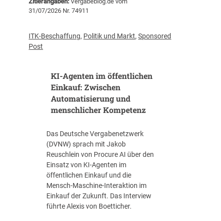
Zitierangaben:
Vergabeblog.de vom
e
c
31/07/2026 Nr. 74911
i
k
t
b
v
l
ITK-Beschaffung
,
Politik und Markt
,
Sponsored
e
i
Post
r
c
t
k
r
KI-Agenten im öffentlichen
:
ä
d
Einkauf: Zwischen
g
a
Automatisierung und
t
s
menschlicher Kompetenz
e
w
i
a
Das Deutsche Vergabenetzwerk
n
s
(DVNW) sprach mit Jakob
e
d
Reuschlein von Procure AI über den
R
e
Einsatz von KI-Agenten im
a
r
öffentlichen Einkauf und die
h
I
Mensch-Maschine-Interaktion im
m
T
Einkauf der Zukunft. Das Interview
e
-
führte Alexis von Boetticher.
n
V
v
e