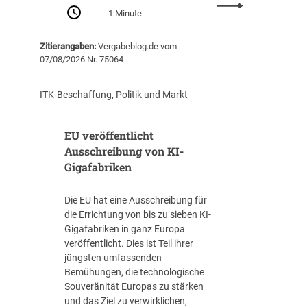
:
Z
1 Minute
P
e
r
n
Zitierangaben:
Vergabeblog.de vom
o
t
07/08/2026 Nr. 75064
-
r
K
a
o
l
ITK-Beschaffung
,
Politik und Markt
p
s
f
t
EU veröffentlicht
-
e
V
Ausschreibung von KI-
l
e
Gigafabriken
l
r
e
s
I
Die EU hat eine Ausschreibung für
c
T
die Errichtung von bis zu sieben KI-
h
-
Gigafabriken in ganz Europa
u
B
veröffentlicht. Dies ist Teil ihrer
l
e
jüngsten umfassenden
d
s
Bemühungen, die technologische
u
c
Souveränität Europas zu stärken
n
h
und das Ziel zu verwirklichen,