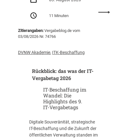
i
g
:
11 Minuten
i
N
t
u
a
Zitierangaben:
Vergabeblog.de vom
l
l
03/08/2026 Nr. 74766
l
e
a
P
b
DVNW Akademie
,
ITK-Beschaffung
l
r
a
u
n
Rückblick: das was der IT-
f
u
m
Vergabetag 2026
n
i
g
IT-Beschaffung im
t
u
Wandel: Die
A
Highlights des 9.
n
n
IT-Vergabetags
d
s
B
a
I
Digitale Souveränität, strategische
g
M
IT-Beschaffung und die Zukunft der
e
k
öffentlichen Verwaltung standen im
–