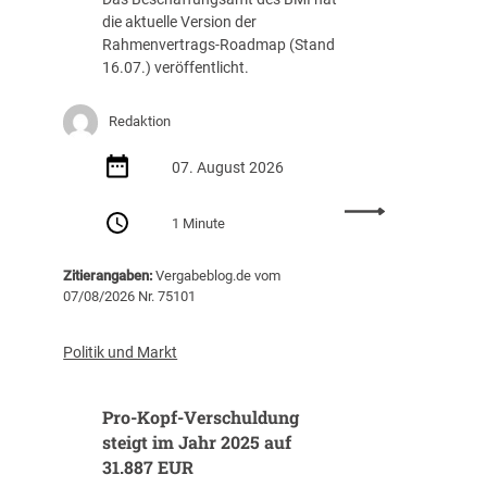
die aktuelle Version der
Rahmenvertrags-Roadmap (Stand
16.07.) veröffentlicht.
Redaktion
07. August 2026
:
1 Minute
R
a
Zitierangaben:
Vergabeblog.de vom
h
07/08/2026 Nr. 75101
m
e
n
Politik und Markt
v
e
Pro-Kopf-Verschuldung
r
t
steigt im Jahr 2025 auf
r
31.887 EUR
a