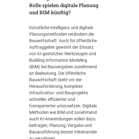
Rolle spielen digitale Planung
V
N
und BIM künftig?
W
A
Künstliche Intelligenz und digitale
k
Planungsmethoden verändern die
a
Bauwirtschaft. Auch für öffentliche
d
Auftraggeber gewinnt der Einsatz
e
von KI-gestützten Werkzeugen und
m
Building Information Modeling
i
(BIM) bei Bauvergaben zunehmend
e
an Bedeutung. Die öffentliche
Bauwirtschaft steht vor der
Herausforderung, komplexe
Infrastruktur- und Bauprojekte
schneller, effizienter und
transparenter umzusetzen. Digitale
Methoden wie BIM und zunehmend
auch KI-Anwendungen sollen dazu
beitragen, Planung, Vergabe und
Bauausführung besser miteinander
zu verzahnen.