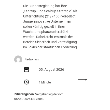
c
.
Die Bundesregierung hat ihre
h
8
„Startup- und Scaleup-Strategie“ als
t
8
Unterrichtung (21/7450) vorgelegt.
A
7
Junge, innovative Unternehmen
u
E
sollen künftig gezielt in ihrer
s
U
Wachstumsphase unterstützt
s
R
werden. Dabei steht erstmals der
c
Bereich Sicherheit und Verteidigung
h
im Fokus der staatlichen Förderung.
r
e
i
Redaktion
b
05. August 2026
u
n
:
g
1 Minute
S
v
t
o
Zitierangaben:
Vergabeblog.de vom
a
n
05/08/2026 Nr. 75040
r
K
t
I