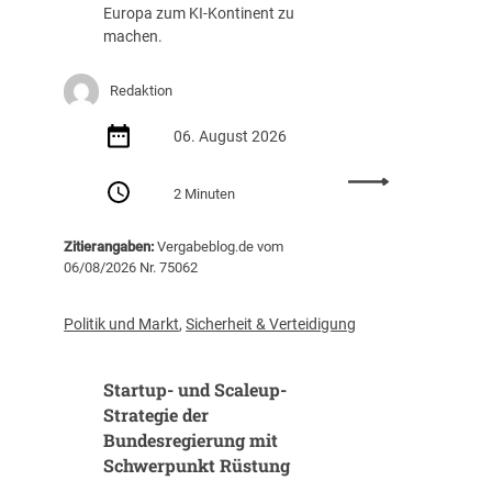
g
a
Europa zum KI-Kontinent zu
s
f
machen.
t
f
e
u
Redaktion
i
n
g
g
06. August 2026
t
(
i
Z
:
m
I
2 Minuten
E
J
B
U
a
)
Zitierangaben:
Vergabeblog.de vom
v
h
06/08/2026 Nr. 75062
e
r
r
2
ö
0
Politik und Markt
,
Sicherheit & Verteidigung
f
2
f
5
Startup- und Scaleup-
e
a
n
Strategie der
u
t
Bundesregierung mit
f
l
3
Schwerpunkt Rüstung
i
1