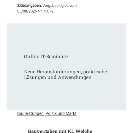
e
t
Zitierangaben:
Vergabeblog.de vom
m
S
05/08/2026 Nr. 75072
i
c
n
h
a
w
r
e
e
r
m
p
p
u
Online IT-Seminare
f
n
e
k
h
Neue Herausforderungen, praktische
t
l
Lösungen und Anwendungen
R
u
ü
n
s
g
t
e
u
n
n
d
Bauleistungen
,
Politik und Markt
g
e
r
Bauvergaben mit KI: Welche
D