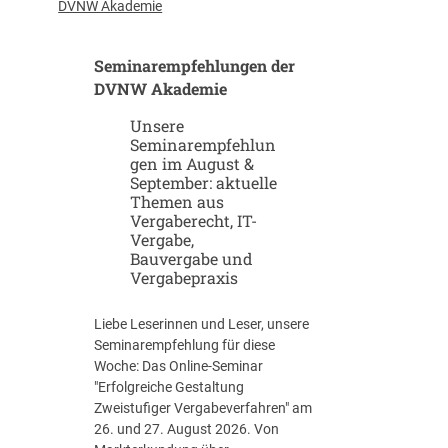
u
-
DVNW Akademie
p
G
-
i
Seminarempfehlungen der
u
g
n
DVNW Akademie
a
d
f
Unsere
S
a
Seminarempfehlun
c
b
gen im August &
a
r
September: aktuelle
l
i
Themen aus
e
k
Vergaberecht, IT-
u
e
Vergabe,
p
n
Bauvergabe und
-
Vergabepraxis
S
t
Liebe Leserinnen und Leser, unsere
r
Seminarempfehlung für diese
a
Woche: Das Online-Seminar
t
"Erfolgreiche Gestaltung
e
Zweistufiger Vergabeverfahren" am
g
26. und 27. August 2026. Von
i