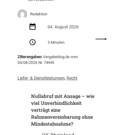
Redaktion
04. August 2026
:
3 Minuten
B
a
Zitierangaben:
Vergabeblog.de vom
u
04/08/2026 Nr. 74945
v
e
r
Liefer- & Dienstleistungen
,
Recht
g
a
Nullabruf mit Ansage – wie
b
e
viel Unverbindlichkeit
n
verträgt eine
m
Rahmenvereinbarung ohne
i
Mindestabnahme?
t
K
VK Rheinland,