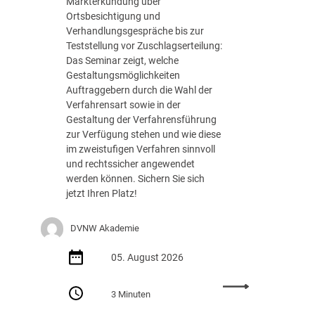
Markterkundung über
e
Ortsbesichtigung und
d
Verhandlungsgespräche bis zur
e
Teststellung vor Zuschlagserteilung:
r
Das Seminar zeigt, welche
B
Gestaltungsmöglichkeiten
u
Auftraggebern durch die Wahl der
n
Verfahrensart sowie in der
d
Gestaltung der Verfahrensführung
e
zur Verfügung stehen und wie diese
s
im zweistufigen Verfahren sinnvoll
r
und rechtssicher angewendet
e
werden können. Sichern Sie sich
g
jetzt Ihren Platz!
i
e
DVNW Akademie
r
u
05. August 2026
n
g
:
m
3 Minuten
S
i