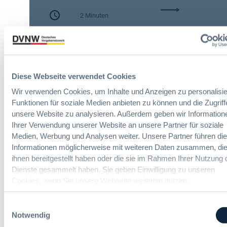
c
:
h
2 Minuten
A
e
I
n
Zitierangaben:
Vergabeblog.de vom
A
A
30/07/2026 Nr. 74942
c
u
t
t
:
o
Diese Webseite verwendet Cookies
N
m
Wir verwenden Cookies, um Inhalte und Anzeigen zu personalisie
e
a
Funktionen für soziale Medien anbieten zu können und die Zugriff
u
t
unsere Website zu analysieren. Außerdem geben wir Information
e
i
Ihrer Verwendung unserer Website an unsere Partner für soziale
Gesundheits- und Sozialwesen-
T
s
Vergaberecht
Medien, Werbung und Analysen weiter. Unsere Partner führen di
r
i
Informationen möglicherweise mit weiteren Daten zusammen, die
a
e
ihnen bereitgestellt haben oder die sie im Rahmen Ihrer Nutzung 
n
r
Online-Seminare
Dienste gesammelt haben. Sie geben Einwilligung zu unseren
s
u
p
Cookies, wenn Sie unsere Webseite weiterhin nutzen.
n
Neue Herausforderungen, praktische
a
g
Lösungen und Anwendungen
r
u
Einwilligungsauswahl
e
n
Notwendig
n
d