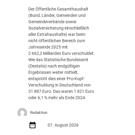
g
Der Öffentliche Gesamthaushalt
s
(Bund, Länder, Gemeinden und
-
Gemeindeverbände sowie
R
Sozialversicherung einschließlich
o
aller Extrahaushalte) war beim
a
nicht-öffentlichen Bereich zum
d
Jahresende 2025 mit
m
2 662,2 Milliarden Euro verschuldet.
a
Wie das Statistische Bundesamt
p
(Destatis) nach endgültigen
J
Ergebnissen weiter mitteilt,
u
entspricht dies einer Pro-Kopf-
l
Verschuldung in Deutschland von
i
31 887 Euro. Das waren 1 821 Euro
2
oder 6,1 % mehr als Ende 2024.
0
2
Redaktion
6
d
07. August 2026
e
r