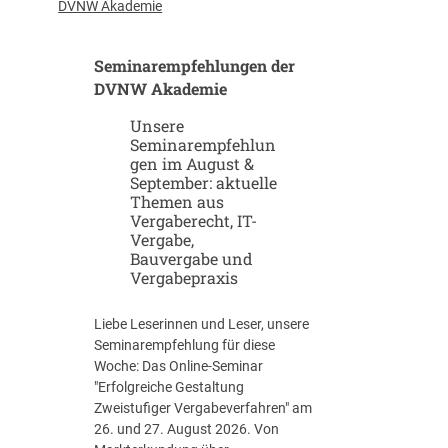
u
-
DVNW Akademie
p
G
-
i
Seminarempfehlungen der
u
g
n
DVNW Akademie
a
d
f
Unsere
S
a
Seminarempfehlun
c
b
gen im August &
a
r
September: aktuelle
l
i
Themen aus
e
k
Vergaberecht, IT-
u
e
Vergabe,
p
n
Bauvergabe und
-
Vergabepraxis
S
t
Liebe Leserinnen und Leser, unsere
r
Seminarempfehlung für diese
a
Woche: Das Online-Seminar
t
"Erfolgreiche Gestaltung
e
Zweistufiger Vergabeverfahren" am
g
26. und 27. August 2026. Von
i