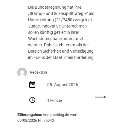
c
.
Die Bundesregierung hat ihre
h
8
„Startup- und Scaleup-Strategie“ als
t
8
Unterrichtung (21/7450) vorgelegt.
A
7
Junge, innovative Unternehmen
u
E
sollen künftig gezielt in ihrer
s
U
Wachstumsphase unterstützt
s
R
werden. Dabei steht erstmals der
c
Bereich Sicherheit und Verteidigung
h
im Fokus der staatlichen Förderung.
r
e
i
Redaktion
b
05. August 2026
u
n
:
g
1 Minute
S
v
t
o
Zitierangaben:
Vergabeblog.de vom
a
n
05/08/2026 Nr. 75040
r
K
t
I