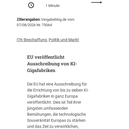
:
Z
1 Minute
P
e
r
n
Zitierangaben:
Vergabeblog.de vom
o
t
07/08/2026 Nr. 75064
-
r
K
a
o
l
ITK-Beschaffung
,
Politik und Markt
p
s
f
t
EU veröffentlicht
-
e
V
Ausschreibung von KI-
l
e
Gigafabriken
l
r
e
s
I
Die EU hat eine Ausschreibung für
c
T
die Errichtung von bis zu sieben KI-
h
-
Gigafabriken in ganz Europa
u
B
veröffentlicht. Dies ist Teil ihrer
l
e
jüngsten umfassenden
d
s
Bemühungen, die technologische
u
c
Souveränität Europas zu stärken
n
h
und das Ziel zu verwirklichen,