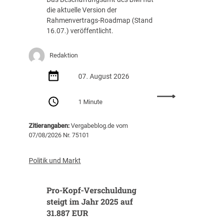
die aktuelle Version der
Rahmenvertrags-Roadmap (Stand
16.07.) veröffentlicht.
Redaktion
07. August 2026
:
1 Minute
R
a
Zitierangaben:
Vergabeblog.de vom
h
07/08/2026 Nr. 75101
m
e
n
Politik und Markt
v
e
Pro-Kopf-Verschuldung
r
t
steigt im Jahr 2025 auf
r
31.887 EUR
a