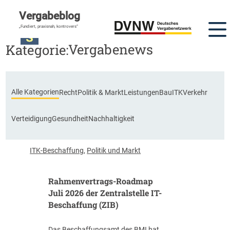
Vergabeblog
„Fundiert, praxisnah, kontrovers“
Vergabenews
Kategorie:
Alle Kategorien
Recht
Politik & Markt
Leistungen
Bau
ITK
Verkehr
Verteidigung
Gesundheit
Nachhaltigkeit
ITK-Beschaffung
,
Politik und Markt
Rahmenvertrags-Roadmap
Juli 2026 der Zentralstelle IT-
Beschaffung (ZIB)
Das Beschaffungsamt des BMI hat