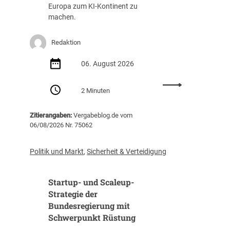
g
a
Europa zum KI-Kontinent zu
s
f
machen.
t
f
e
u
Redaktion
i
n
g
g
06. August 2026
t
(
i
Z
:
m
I
2 Minuten
E
J
B
U
a
)
Zitierangaben:
Vergabeblog.de vom
v
h
06/08/2026 Nr. 75062
e
r
r
2
ö
0
Politik und Markt
,
Sicherheit & Verteidigung
f
2
f
5
Startup- und Scaleup-
e
a
n
Strategie der
u
t
Bundesregierung mit
f
l
3
Schwerpunkt Rüstung
i
1