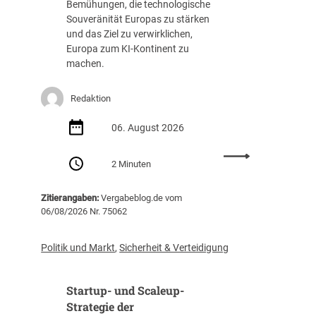
Bemühungen, die technologische
u
c
Souveränität Europas zu stärken
n
h
und das Ziel zu verwirklichen,
g
a
Europa zum KI-Kontinent zu
s
f
machen.
t
f
e
u
Redaktion
i
n
g
g
06. August 2026
t
(
i
Z
:
m
I
2 Minuten
E
J
B
U
a
)
Zitierangaben:
Vergabeblog.de vom
v
h
06/08/2026 Nr. 75062
e
r
r
2
ö
0
Politik und Markt
,
Sicherheit & Verteidigung
f
2
f
5
Startup- und Scaleup-
e
a
n
Strategie der
u