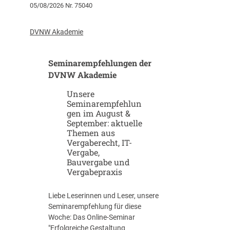
05/08/2026 Nr. 75040
r
K
t
I
u
-
DVNW Akademie
p
G
-
i
Seminarempfehlungen der
u
g
n
DVNW Akademie
a
d
f
Unsere
S
a
Seminarempfehlun
c
b
gen im August &
a
r
September: aktuelle
l
i
Themen aus
e
k
Vergaberecht, IT-
u
e
Vergabe,
p
n
Bauvergabe und
-
Vergabepraxis
S
t
Liebe Leserinnen und Leser, unsere
r
Seminarempfehlung für diese
a
Woche: Das Online-Seminar
t
"Erfolgreiche Gestaltung