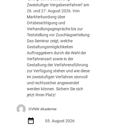
e
Zweistufiger Vergabeverfahren" am
g
26. und 27. August 2026. Von
i
Markterkundung über
e
Ortsbesichtigung und
d
Verhandlungsgespräche bis zur
e
Teststellung vor Zuschlagserteilung:
r
Das Seminar zeigt, welche
B
Gestaltungsmöglichkeiten
u
Auftraggebern durch die Wahl der
n
Verfahrensart sowie in der
d
Gestaltung der Verfahrensführung
e
zur Verfügung stehen und wie diese
s
im zweistufigen Verfahren sinnvoll
r
und rechtssicher angewendet
e
werden können. Sichern Sie sich
g
jetzt Ihren Platz!
i
e
DVNW Akademie
r
u
05. August 2026
n