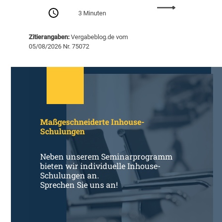
g
:
m
3 Minuten
S
i
e
t
Zitierangaben:
Vergabeblog.de vom
m
S
05/08/2026 Nr. 75072
i
c
n
h
a
w
r
e
e
r
m
p
p
u
Maßgeschneiderte Inhouse-
f
n
Schulungen
e
k
h
t
l
Neben unserem Seminarprogramm
R
u
bieten wir individuelle Inhouse-
ü
n
Schulungen an.
s
Sprechen Sie uns an!
g
t
e
u
n
n
d
g