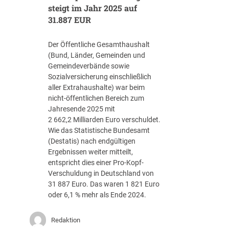
t
steigt im Jahr 2025 auf
r
31.887 EUR
a
g
Der Öffentliche Gesamthaushalt
s
(Bund, Länder, Gemeinden und
-
Gemeindeverbände sowie
R
Sozialversicherung einschließlich
o
aller Extrahaushalte) war beim
a
nicht-öffentlichen Bereich zum
d
Jahresende 2025 mit
m
2 662,2 Milliarden Euro verschuldet.
a
Wie das Statistische Bundesamt
p
(Destatis) nach endgültigen
J
Ergebnissen weiter mitteilt,
u
entspricht dies einer Pro-Kopf-
l
Verschuldung in Deutschland von
i
31 887 Euro. Das waren 1 821 Euro
2
oder 6,1 % mehr als Ende 2024.
0
2
Redaktion
6