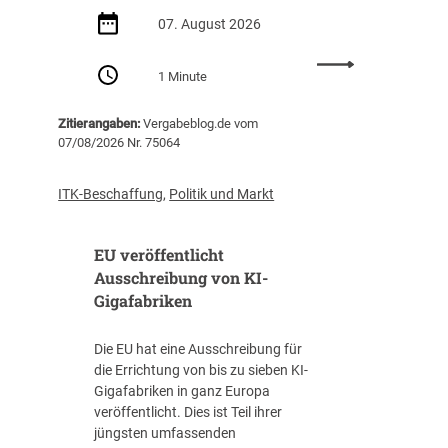
d
07. August 2026
e
r
:
Z
1 Minute
P
e
r
n
Zitierangaben:
Vergabeblog.de vom
o
t
07/08/2026 Nr. 75064
-
r
K
a
o
l
ITK-Beschaffung
,
Politik und Markt
p
s
f
t
EU veröffentlicht
-
e
V
Ausschreibung von KI-
l
e
Gigafabriken
l
r
e
s
I
Die EU hat eine Ausschreibung für
c
T
die Errichtung von bis zu sieben KI-
h
-
Gigafabriken in ganz Europa
u
B
veröffentlicht. Dies ist Teil ihrer
l
e
jüngsten umfassenden
d
s