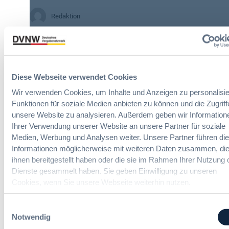
Z
Redaktion
w
i
30. Juli 2026
s
c
:
h
2 Minuten
A
e
Diese Webseite verwendet Cookies
I
n
Zitierangaben:
Vergabeblog.de vom
A
Wir verwenden Cookies, um Inhalte und Anzeigen zu personalisie
A
30/07/2026 Nr. 74942
c
u
Funktionen für soziale Medien anbieten zu können und die Zugriff
t
t
unsere Website zu analysieren. Außerdem geben wir Information
:
o
Ihrer Verwendung unserer Website an unsere Partner für soziale
N
m
Medien, Werbung und Analysen weiter. Unsere Partner führen di
e
a
Informationen möglicherweise mit weiteren Daten zusammen, die
u
t
ihnen bereitgestellt haben oder die sie im Rahmen Ihrer Nutzung 
e
i
Dienste gesammelt haben. Sie geben Einwilligung zu unseren
ITK-Vergaberecht Online-Seminar
T
s
Cookies, wenn Sie unsere Webseite weiterhin nutzen.
r
i
a
e
Schnelle und effiziente Beschaffung
Einwilligungsauswahl
n
r
von Cloudleistungen
Notwendig
s
u