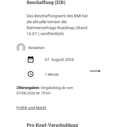
Beschaffung (ZIB)
Das Beschaffungsamt des BMI hat
die aktuelle Version der
Rahmenvertrags-Roadmap (Stand
16.07.) veröffentlicht.
Redaktion
07. August 2026
:
1 Minute
R
a
Zitierangaben:
Vergabeblog.de vom
h
07/08/2026 Nr. 75101
m
e
n
Politik und Markt
v
e
Pro-Kopf-Verschuldung
r