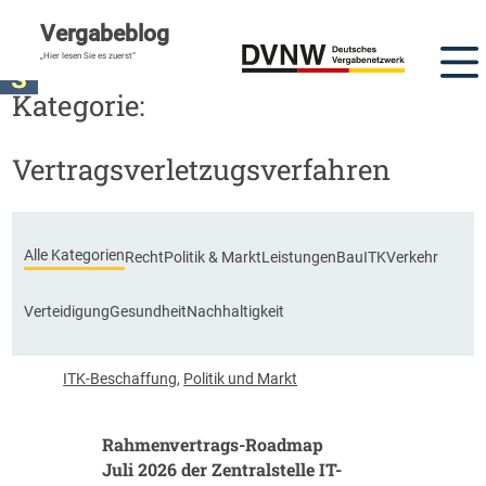
Vergabeblog
„Hier lesen Sie es zuerst“
Kategorie:
Vertragsverletzugsverfahren
Alle Kategorien
Recht
Politik & Markt
Leistungen
Bau
ITK
Verkehr
Verteidigung
Gesundheit
Nachhaltigkeit
ITK-Beschaffung
,
Politik und Markt
Rahmenvertrags-Roadmap
Juli 2026 der Zentralstelle IT-