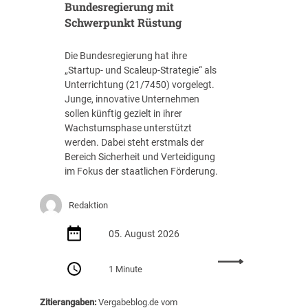
t
Bundesregierung mit
f
l
3
Schwerpunkt Rüstung
i
1
c
.
Die Bundesregierung hat ihre
h
8
„Startup- und Scaleup-Strategie“ als
t
8
Unterrichtung (21/7450) vorgelegt.
A
7
Junge, innovative Unternehmen
u
E
sollen künftig gezielt in ihrer
s
U
Wachstumsphase unterstützt
s
R
werden. Dabei steht erstmals der
c
Bereich Sicherheit und Verteidigung
h
im Fokus der staatlichen Förderung.
r
e
i
Redaktion
b
05. August 2026
u
n
:
g
1 Minute
S
v
t
o
Zitierangaben:
Vergabeblog.de vom
a
n