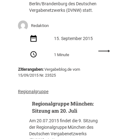
Berlin/Brandenburg des Deutschen
e
.
Vergabenetzwerks (DVNW) statt.
S
N
t
o
u
v
Redaktion
t
e
t
m
15. September 2015
g
b
a
:
e
1 Minute
r
R
r
t
e
Zitierangaben:
Vergabeblog.de vom
:
g
15/09/2015 Nr. 23525
S
i
i
o
t
n
Regionalgruppe
z
a
Regionalgruppe München:
u
l
n
g
Sitzung am 20. Juli
g
r
Am 20.07.2015 findet die 9. Sitzung
a
u
der Regionalgruppe München des
m
p
Deutschen Vergabenetzwerks
1
p