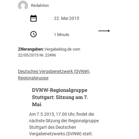
l
e
Redaktion
i
r
l
22. Mai 2015
i
:
n
1 Minute
R
/
e
B
Zitierangaben:
Vergabeblog.de vom
g
r
22/05/2015 Nr. 22496
i
a
o
n
n
d
Deutsches Vergabenetzwerk (DVNW)
, 
a
e
Regionalgruppe
l
n
DVNW-Regionalgruppe
g
b
r
Stuttgart: Sitzung am 7.
u
u
r
Mai
p
g
Am 7.5.2015, 17.00 Uhr, findet die
p
:
nächste Sitzung der Regionalgruppe
e
S
Stuttgart des Deutschen
H
i
Vergabenetzwerks (DVNW) statt.
a
t