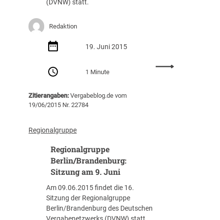
(DVNW) statt.
8
e
.
B
N
e
Redaktion
o
r
v
l
19. Juni 2015
e
i
:
m
n
1 Minute
R
b
/
e
e
B
Zitierangaben:
Vergabeblog.de vom
g
r
r
19/06/2015 Nr. 22784
i
a
o
n
n
d
Regionalgruppe
a
e
Regionalgruppe
l
n
g
Berlin/Brandenburg:
b
r
u
Sitzung am 9. Juni
u
r
Am 09.06.2015 findet die 16.
p
g
Sitzung der Regionalgruppe
p
:
Berlin/Brandenburg des Deutschen
e
S
Vergabenetzwerks (DVNW) statt.