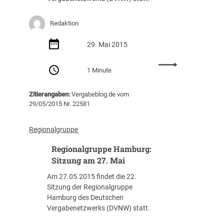
M
i
ü
t
n
z
Redaktion
c
u
h
n
29. Mai 2015
e
g
n
:
a
1 Minute
:
R
m
S
e
2
Zitierangaben:
Vergabeblog.de vom
i
g
9
29/05/2015 Nr. 22581
t
i
.
z
o
S
u
n
e
Regionalgruppe
n
a
p
Regionalgruppe Hamburg:
g
l
t
a
g
Sitzung am 27. Mai
e
m
r
m
Am 27.05.2015 findet die 22.
2
u
b
Sitzung der Regionalgruppe
0
p
e
Hamburg des Deutschen
.
p
r
Vergabenetzwerks (DVNW) statt.
J
e
u
B