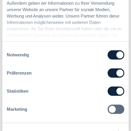
Beschaffung in der
Außerdem geben wir Informationen zu Ihrer Verwendung
z
öffentlichen Verwaltung
u
unserer Website an unsere Partner für soziale Medien,
n
Werbung und Analysen weiter. Unsere Partner führen diese
g
Informationen möglicherweise mit weiteren Daten
Zur Tagung
a
zusammen, die Sie ihnen bereitgestellt haben oder die sie im
m
Rahmen Ihrer Nutzung der Dienste gesammelt haben. Sie
2
geben Einwilligung zu unseren Cookies, wenn Sie unsere
1
Webseite weiterhin nutzen.
Einwilligungsauswahl
.
Förderer
Notwendig
A
p
r
Präferenzen
i
l
Statistiken
Marketing