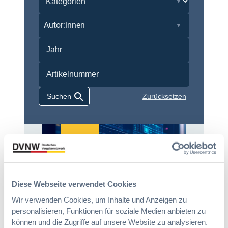
m
e
7
r
Autor:innen
.
l
M
i
a
n
i
/
B
r
a
Zurücksetzen
n
d
e
n
b
u
r
07. Oktober 2026 in Berlin
g
Diese Webseite verwendet Cookies
EVB-IT Thementag
:
Wir verwenden Cookies, um Inhalte und Anzeigen zu
Der Thementag für die
S
personalisieren, Funktionen für soziale Medien anbieten zu
ergänzenden
i
Vertragsbedingungen von IT-
können und die Zugriffe auf unsere Website zu analysieren.
t