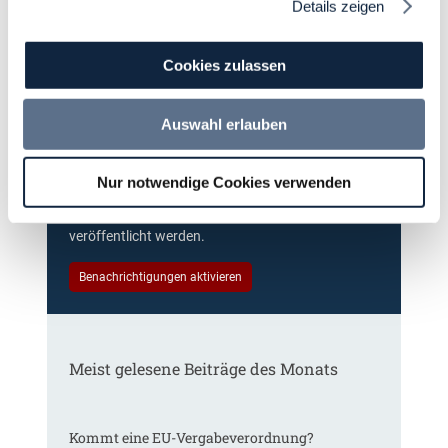
Details zeigen
Cookies zulassen
Immer informiert bleiben!
Auswahl erlauben
Möchten Sie keine Neuigkeiten aus dem
Vergabeblog verpassen? Per
E-Mail
Nur notwendige Cookies verwenden
Benachrichtigung
erhalten sie eine Nachricht zu
Themen Ihrer Wahl, sobald neue Beiträge
veröffentlicht werden.
Benachrichtigungen aktivieren
Meist gelesene Beiträge des Monats
Kommt eine EU-Vergabeverordnung?