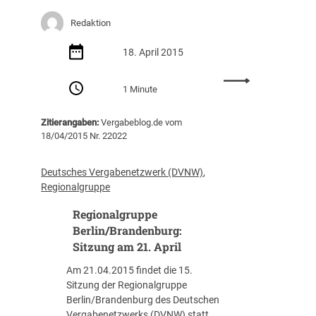
m
z
b
u
Redaktion
u
n
r
g
18. April 2015
g
a
:
:
m
1 Minute
S
D
9
i
V
.
Zitierangaben:
Vergabeblog.de vom
t
N
J
18/04/2015 Nr. 22022
z
W
u
u
-
n
n
R
i
Deutsches Vergabenetzwerk (DVNW)
, 
g
e
Regionalgruppe
a
g
Regionalgruppe
m
i
2
o
Berlin/Brandenburg:
7
n
Sitzung am 21. April
.
a
Am 21.04.2015 findet die 15.
M
l
Sitzung der Regionalgruppe
a
g
Berlin/Brandenburg des Deutschen
i
r
Vergabenetzwerks (DVNW) statt.