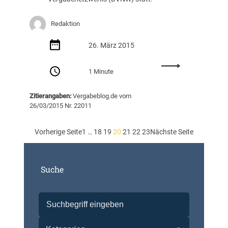
u
p
p
Redaktion
e
S
26. März 2015
t
u
:
1 Minute
t
R
t
e
Zitierangaben:
Vergabeblog.de vom
g
g
26/03/2015 Nr. 22011
a
i
r
o
t
n
Vorherige Seite
1
…
18
19
20
21
22
23
Nächste Seite
:
a
S
l
i
g
Suche
t
r
z
u
u
p
n
p
g
e
a
B