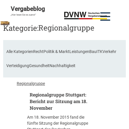
Vergabeblog
„Hier lesen Sie es zuerst“
Regionalgruppe
Kategorie:
Alle Kategorien
Recht
Politik & Markt
Leistungen
Bau
ITK
Verkehr
Verteidigung
Gesundheit
Nachhaltigkeit
Regionalgruppe
Regionalgruppe Stuttgart:
Bericht zur Sitzung am 18.
November
Am 18. November 2015 fand die
fünfte Sitzung der Regionalgruppe