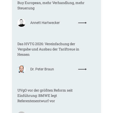
Buy European, mehr Verhandlung, mehr
Steuerung
:
Annett Hartwecker
K
o
m
Das HVTG 2026: Vereinfachung der
m
Vergabe und Ausbau der Tariftreue in
t
Hessen
e
i
n
:
Dr. Peter Braun
e
D
E
a
U
s
-
UVgO vor der größten Reform seit
H
V
Einführung: BMWE legt
V
e
Referentenentwurf vor
T
r
G
g
2
a