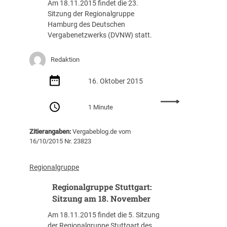
Am 18.11.2015 findet die 23.
u
u
Sitzung der Regionalgruppe
p
r
Hamburg des Deutschen
p
S
Vergabenetzwerks (DVNW) statt.
e
i
n
t
:
Redaktion
z
B
u
e
16. Oktober 2015
n
v
g
:
o
a
1 Minute
R
r
m
e
s
1
Zitierangaben:
Vergabeblog.de vom
g
t
8
16/10/2015 Nr. 23823
i
e
.
o
h
N
n
e
o
Regionalgruppe
a
n
v
Regionalgruppe Stuttgart:
l
d
e
g
Sitzung am 18. November
e
m
r
S
b
Am 18.11.2015 findet die 5. Sitzung
u
i
e
der Regionalgruppe Stuttgart des