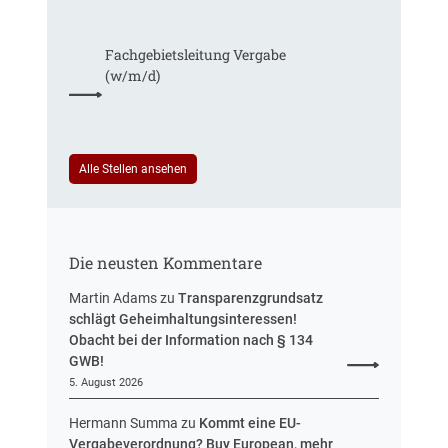
e
l
f
h
e
t
r
Fachgebiets­leitung Vergabe
g
r
S
(w/m/d)
t
e
t
R
u
e
e
e
u
f
i
e
e
n
Alle Stellen ansehen
r
r
H
u
e
e
n
n
s
g
t
s
Die neusten Kommentare
e
e
n
n
Martin Adams
zu
Transparenzgrundsatz
e
schlägt Geheimhaltungsinteressen!
n
Obacht bei der Information nach § 134
t
GWB!
w
5. August 2026
u
r
Hermann Summa
zu
Kommt eine EU-
f
Vergabeverordnung? Buy European, mehr