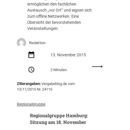
ermöglichen den fachlichen
p
Austausch „vor Ort“ und eignen sich
p
zum offline Netzwerken. Eine
e
Übersicht der bevorstehenden
S
Veranstaltungen:
t
u
t
Redaktion
t
g
13. November 2015
a
:
r
2 Minuten
R
t
e
:
Zitierangaben:
Vergabeblog.de vom
g
B
13/11/2015 Nr. 24116
i
e
o
r
n
i
Regionalgruppe
a
c
Regionalgruppe Hamburg:
l
h
g
Sitzung am 18. November
t
r
z