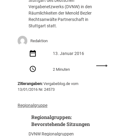
Stuttgart des Deutschen
Vergabenetzwerks (DVNW) in den
Räumlichkeiten der Menold Bezler
Rechtsanwälte Partnerschaft in
Stuttgart statt.
Redaktion
13. Januar 2016
:
2 Minuten
R
e
Zitierangaben:
Vergabeblog.de vom
g
13/01/2016 Nr. 24573
i
o
n
Regionalgruppe
a
Regionalgruppen:
l
g
Bevorstehende Sitzungen
r
DVNW Regionalgruppen
u