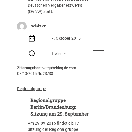
p
t
r
Deutschen Vergabenetzwerks
p
z
(DVNW) statt.
e
u
H
n
a
Redaktion
g
m
e
b
7. Oktober 2015
n
u
:
r
1 Minute
R
g
e
:
Zitierangaben:
Vergabeblog.de vom
g
S
07/10/2015 Nr. 23738
i
i
o
t
n
z
Regionalgruppe
a
u
Regionalgruppe
l
n
g
Berlin/Brandenburg:
g
r
a
Sitzung am 29. September
u
m
Am 29.09.2015 findet die 17.
p
1
Sitzung der Regionalgruppe
p
8